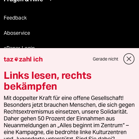
Feedback
Aboservice
ePaper Login
taz
zahl ich
Gerade nicht

Downloads für Abonnierende
Links lesen, rechts
bekämpfen
© 2026 taz Verlags und Vertriebs GmbH
Alle Rechte vorbehalten. Bei rechtlichen Fragen oder für Genehmigungen
Mit doppelter Kraft für eine offene Gesellschaft!
wenden Sie sich bitte an
lizenzen@taz.de
Besonders jetzt brauchen Menschen, die sich gegen
Rechtsextremismus einsetzen, unsere Solidarität.
Daher gehen 50 Prozent der Einnahmen aus
Feedback
Redaktionsstatut
Kommune-Richtlinien
KI-
Neuanmeldungen an „Alles beginnt im Zentrum“ –
eine Kampagne, die bedrohte linke Kulturzentren
Leitlinie
Informant
Datenschutz
Impressum
AGB