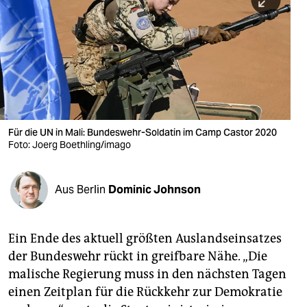
berlin
nord
wahrheit
verlag
verlag
Für die UN in Mali: Bundeswehr-Soldatin im Camp Castor 2020
Foto: Joerg Boethling/imago
veranstaltungen
shop
Aus Berlin
Dominic Johnson
fragen & hilfe
unterstützen
Ein Ende des aktuell größten Aus­lands­einsatzes
der Bundeswehr rückt in greifbare Nähe. „Die
abo
malische Regierung muss in den nächsten Tagen
genossenschaft
einen Zeitplan für die Rückkehr zur Demokratie