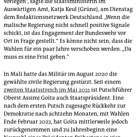
vorlegen“, sagte die Staatsministerin im
epaper login
Auswärtigen Amt, Katja Keul (Grüne), am Dienstag
dem Redaktionsnetzwerk Deutschland. „Wenn die
malische Regierung nicht schnell positive Signale
schickt, ist das Engagement der Bundeswehr vor
Ort in Frage gestellt.“ Es könne nicht sein, dass die
Wahlen für ein paar Jahre verschoben werden. „Da
muss es eine Frist geben.“
In Mali hatte das Militär im August 2020 die
gewählte zivile Regierung gestürzt. Seit einem
zweiten Staatsstreich im Mai 2021
ist Putschführer
Oberst Assimi Goïta auch Staatspräsident. Eine
nach dem ersten Putsch zugesagte Rückkehr zur
Demokratie nach achtzehn Monaten, mit Wahlen
Ende Februar 2022, hat Goïta mittlerweile jedoch
zurückgenommen und zu Jahresbeginn eine