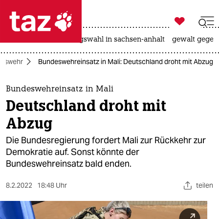

taz zahl ich
hitze
surfen
landtagswahl in sachsen-anhalt
gewalt gegen

taz zahl ich
eswehr
Bundeswehreinsatz in Mali: Deutschland droht mit Abzug
taz zahl ich
themen
Bundeswehreinsatz in Mali
Deutschland droht mit
politik
Abzug
öko
Die Bundesregierung fordert Mali zur Rückkehr zur
Demokratie auf. Sonst könnte der
gesellschaft
Bundeswehreinsatz bald enden.
kultur
8.2.2022
18:48 Uhr
teilen
sport