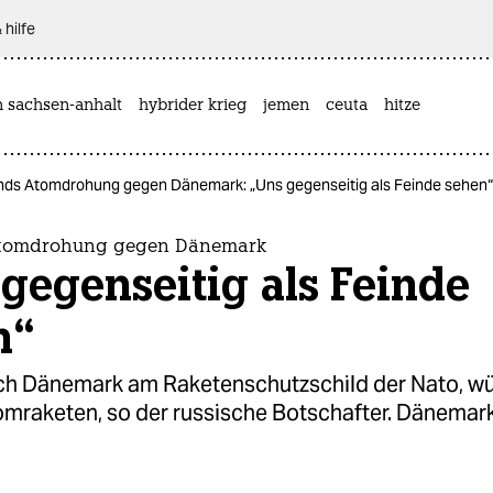
 hilfe
n sachsen-anhalt
hybrider krieg
jemen
ceuta
hitze
nds Atomdrohung gegen Dänemark: „Uns gegenseitig als Feinde sehen“
Atomdrohung gegen Dänemark
gegenseitig als Feinde
n“
sich Dänemark am Raketenschutzschild der Nato, w
omraketen, so der russische Botschafter. Dänemark