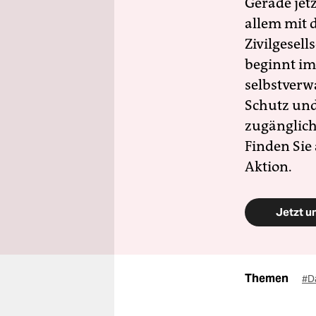
Gerade jet
allem mit d
Zivilgesell
beginnt im
selbstverw
Schutz und 
zugänglich
Finden Sie
Aktion.
Jetzt u
Themen
#D