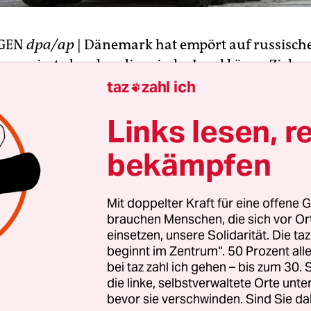
GEN
dpa/ap
| Dänemark hat empört auf russisch
reagiert, das skandinavische Land könne Ziel v
n werden, wenn es sich am Nato-Raketenschutzs
taz
zahl ich

 Außenminister Martin Lidegaard wies am Woche
Links lesen, r
nde Äußerungen von Russlands Botschafter in 
nin, als „inakzeptabel“ zurück.
bekämpfen
e am Samstag in einem Beitrag für die Tageszeit
Mit doppelter Kraft für eine offene G
osten
geschrieben, Dänemark sei sich anscheinend
brauchen Menschen, die sich vor O
en nicht im Klaren, sollte es sich dem geplanten
einsetzen, unsere Solidarität. Die ta
ehrschirm anschließen. „Wenn dies passiert, w
beginnt im Zentrum“. 50 Prozent a
arineschiffe Ziele russischer Atomraketen“, schr
bei taz zahl ich gehen – bis zum 30
die linke, selbstverwaltete Orte unte
e Dänen mitmachen, „riskieren wir, dass wir uns g
bevor sie verschwinden. Sind Sie da
sehen.“