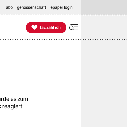
abo
genossenschaft
epaper login

taz zahl ich
taz zahl ich
ürde es zum
 reagiert