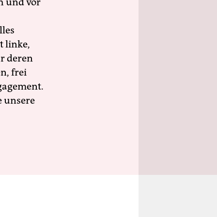
h und vor
lles
 linke,
ür deren
n, frei
ngagement.
e unsere