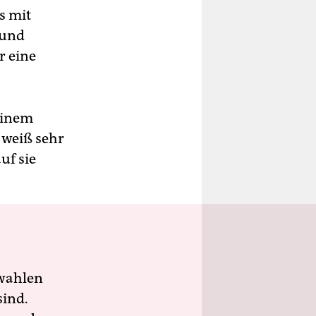
s mit
 und
r eine
einem
 weiß sehr
uf sie
wahlen
sind.