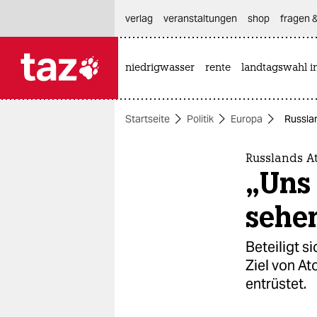
hautnavigation anspringen
hauptinhalt anspringen
footer anspringen
verlag
veranstaltungen
shop
fragen &
niedrigwasser
rente
landtagswahl i

taz zahl ich
taz zahl ich
Startseite
Politik
Europa
Russla
themen
politik
Russlands 
„Uns 
öko
sehe
gesellschaft
Beteiligt 
kultur
Ziel von At
entrüstet.
sport