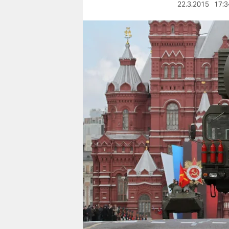
berlin
22.3.2015
17:3
nord
wahrheit
verlag
verlag
veranstaltungen
shop
fragen & hilfe
unterstützen
abo
genossenschaft