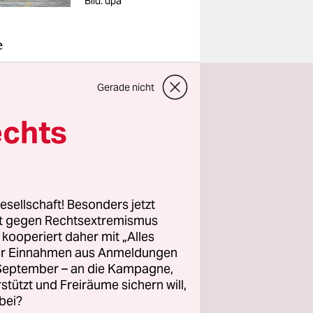
Bild: dpa
e
on
child
Gerade nicht
nende
echts
Dänemark,
ung
esellschaft! Besonders jetzt
 über die
rt gegen Rechtsextremismus
z kooperiert daher mit „Alles
erden
ller Einnahmen aus Anmeldungen
ieb Vanin.
. September – an die Kampagne,
rstützt und Freiräume sichern will,
egenseitig
bei?