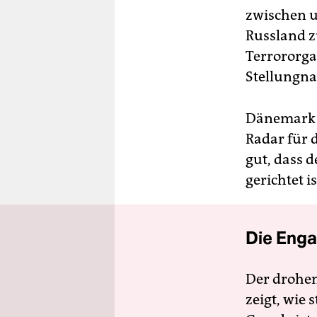
zwischen u
Russland z
Terrororga
Stellungna
Dänemark h
Radar für 
gut, dass 
gerichtet i
Die Enga
Der drohe
zeigt, wie