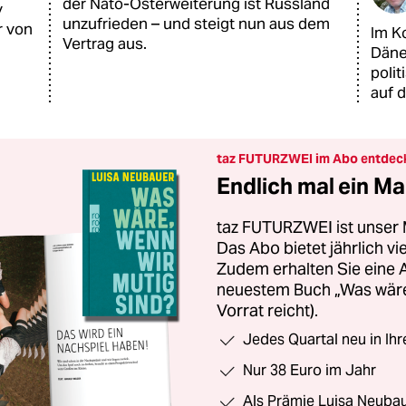
der Nato-Osterweiterung ist Russland
y
unzufrieden – und steigt nun aus dem
r von
Im Ko
Vertrag aus.
Däne
polit
auf 
taz FUTURZWEI im Abo entdec
Endlich mal ein Ma
taz FUTURZWEI ist unser 
Das Abo bietet jährlich v
Zudem erhalten Sie eine
neuestem Buch „Was wäre,
Vorrat reicht).
Jedes Quartal neu in Ih
Nur 38 Euro im Jahr
Als Prämie Luisa Neubau