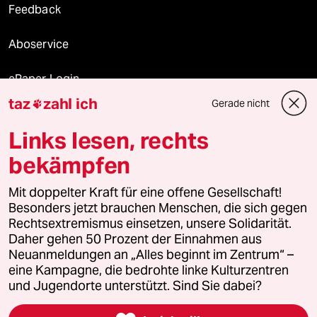
Feedback
Aboservice
ePaper Login
taz
zahl ich
Gerade nicht

Downloads für Abonnierende
Links lesen, rechts
bekämpfen
© 2026 taz Verlags und Vertriebs GmbH
Mit doppelter Kraft für eine offene Gesellschaft!
Alle Rechte vorbehalten. Bei rechtlichen Fragen oder für Genehmigungen
wenden Sie sich bitte an
lizenzen@taz.de
Besonders jetzt brauchen Menschen, die sich gegen
Rechtsextremismus einsetzen, unsere Solidarität.
Daher gehen 50 Prozent der Einnahmen aus
Feedback
Redaktionsstatut
Kommune-Richtlinien
KI-
Neuanmeldungen an „Alles beginnt im Zentrum“ –
eine Kampagne, die bedrohte linke Kulturzentren
Leitlinie
Informant
Datenschutz
Impressum
AGB
und Jugendorte unterstützt. Sind Sie dabei?
Seitenwende
Einwilligungen widerrufen (Ads)