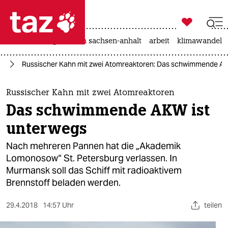

taz zahl ich
hitze
landtagswahl in sachsen-anhalt
arbeit
klimawandel

taz zahl ich
ft
Russischer Kahn mit zwei Atomreaktoren: Das schwimmende AK
taz zahl ich
themen
Russischer Kahn mit zwei Atomreaktoren
Das schwimmende AKW ist
politik
unterwegs
öko
Nach mehreren Pannen hat die „Akademik
Lomonosow“ St. Petersburg verlassen. In
gesellschaft
Murmansk soll das Schiff mit radioaktivem
Brennstoff beladen werden.
kultur
sport
29.4.2018
14:57 Uhr
teilen