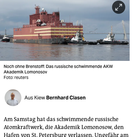
berlin
nord
wahrheit
verlag
verlag
veranstaltungen
Noch ohne Brenstoff: Das russische schwimmende AKW
Akademik Lomonosov
shop
Foto: reuters
fragen & hilfe
Aus Kiew
Bernhard Clasen
unterstützen
abo
Am Samstag hat das schwimmende russische
genossenschaft
Atomkraftwerk, die Akademik Lomonosow, den
Hafen von St. Petersburg verlassen. Ungefähr am