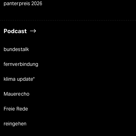
panterpreis 2026
Podcast
bundestalk
fernverbindung
klima update°
Mauerecho
Freie Rede
reingehen