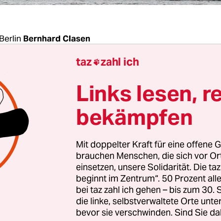
Berlin
Bernhard Clasen
taz
zahl ich

n Möwenschreie den verschlafenen Hafen von Pe
Links lesen, r
olarkreis im Fernen Osten Russlands. Doch schon
e lautstarken Vögel von den Arbeiten zur Befesti
bekämpfen
n übertönt werden. Denn dort soll ein riesiger L
en.
Mit doppelter Kraft für eine offene G
brauchen Menschen, die sich vor O
emik Lomonossow“, Russlands erstes schwimmen
einsetzen, unsere Solidarität. Die ta
beginnt im Zentrum“. 50 Prozent a
erk, wird in den nächsten Wochen oder Monate
bei taz zahl ich gehen – bis zum 30
 geheim – den Hafen von St. Petersburg verlassen
die linke, selbstverwaltete Orte unte
10.000 km lange Reise in Richtung Pewek gehen. Z
bevor sie verschwinden. Sind Sie da