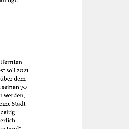
illigt.
tfernten
t soll 2021
nüber dem
seinen 70
m werden,
eine Stadt
zeitig
erlich
Zustand“.