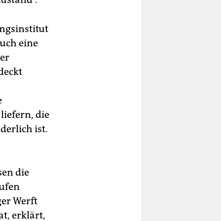
gsinstitut
auch eine
er
deckt
e
iefern, die
erlich ist.
sen die
äufen
er Werft
t, erklärt,