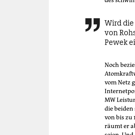
des schwim
Wird die

von Rohs
Pewek ei
Noch bezie
Atomkraftw
vom Netz 
Internetpo
MW Leistun
die beiden
von bis zu
räumt er a
seien. Und 