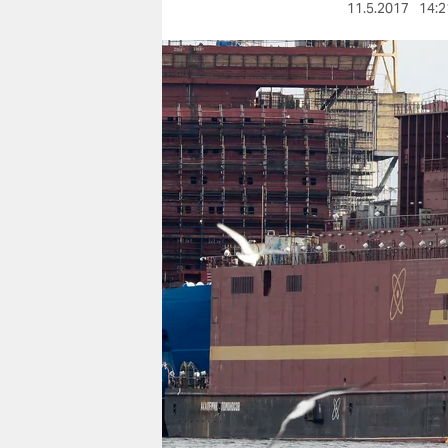
berlin
11.5.2017
14:2
nord
wahrheit
verlag
verlag
veranstaltungen
shop
fragen & hilfe
unterstützen
abo
genossenschaft