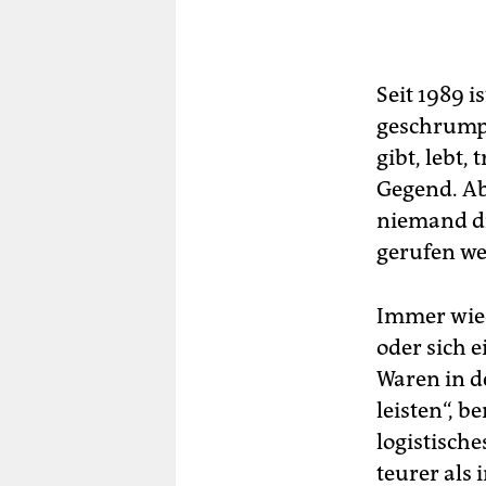
Seit 1989 
geschrumpf
gibt, lebt
Gegend. Ab 
niemand d
gerufen we
Immer wied
oder sich e
Waren in d
leisten“, b
logistische
teurer als 