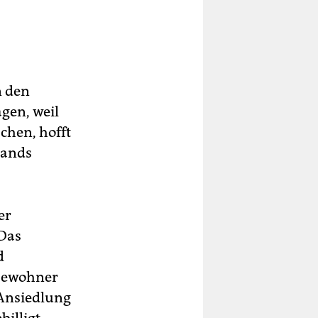
n den
gen, weil
chen, hofft
lands
er
 Das
d
 Bewohner
 Ansiedlung