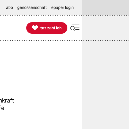
abo
genossenschaft
epaper login

taz zahl ich
taz zahl ich
mkraft
fe