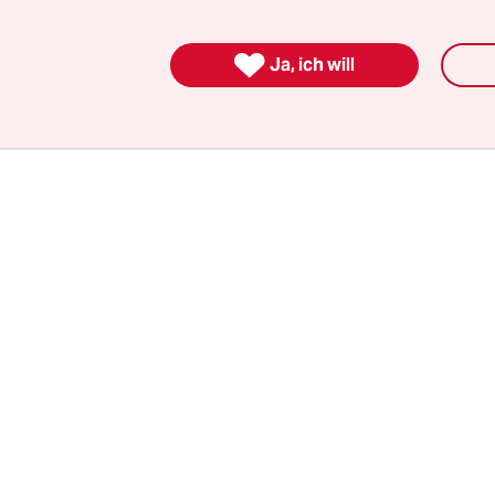
 Kraftwerk, das als Lastkahn keinen eigenen Mot
 ein Eisbrecher, der den Weg über das Nordpolar

 und ein weiteres Schiff, das die „Akademik Lom
Ja, ich will
ptau nimmt. Zwei Atomreaktoren mit einer Leist
 Megawatt wird der Kahn mit sich führen.