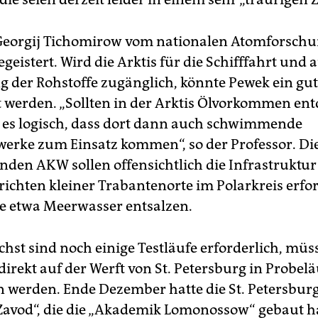
Georgij Tichomirow vom nationalen Atomforschun
begeistert. Wird die Arktis für die Schifffahrt und 
 der Rohstoffe zugänglich, könnte Pewek ein gut
 werden. „Sollten in der Arktis Ölvorkommen ent
t es logisch, dass dort dann auch schwimmende
erke zum Einsatz kommen“, so der Professor. Di
en AKW sollen offensichtlich die Infrastruktur l
richten kleiner Trabantenorte im Polarkreis erford
sie etwa Meerwasser entsalzen.
hst sind noch einige Testläufe erforderlich, müs
direkt auf der Werft von St. Petersburg in Probel
 werden. Ende Dezember hatte die St. Petersburg
 Zavod“, die die „Akademik Lomonossow“ gebaut ha