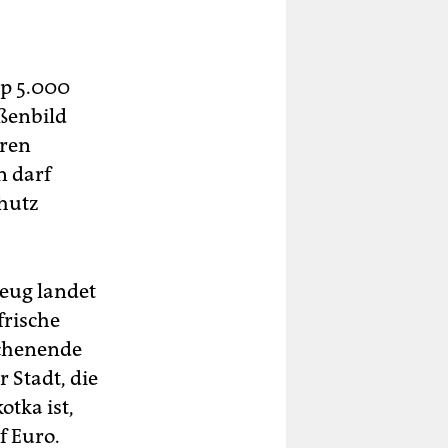
pp 5.000
ßenbild
eren
n darf
hutz
zeug landet
frische
ochenende
r Stadt, die
otka ist,
f Euro.