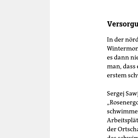
Versorgu
In der nör
Wintermon
es dann ni
man, dass 
erstem sc
Sergej Saw
„Rosenergo
schwimmen
Arbeitsplä
der Ortsch