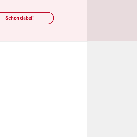
or hat,
meer
onossow“
Schon dabei!
ung von