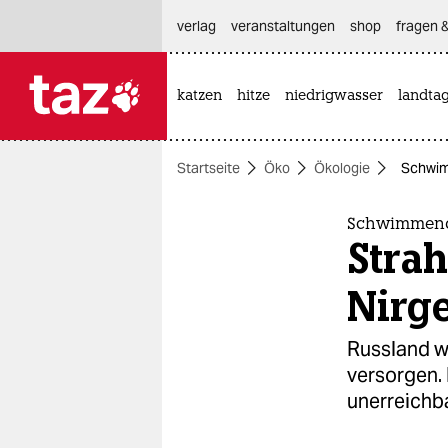
hautnavigation anspringen
hauptinhalt anspringen
footer anspringen
verlag
veranstaltungen
shop
fragen &
katzen
hitze
niedrigwasser
landta

taz zahl ich
taz zahl ich
Startseite
Öko
Ökologie
Schwim
themen
politik
Schwimmend
Stra
öko
Nirg
gesellschaft
Russland w
kultur
versorgen. 
unerreichba
sport