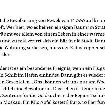
ist die Bevölkerung von Pewek von 12.000 auf kna
t. Wer hier, wo es keinen einzigen Baum im Stra
, träumt vor allem von einem Leben in einer wärm
und zu mal verirrt sich ein Bär in die Stadt. Dan
ie Wohnung verlassen, muss der Katastrophensc
rden.
er ist es ein besonderes Ereignis, wenn ein Flug
in Schiff im Hafen einfindet. Dann gibt es wieder 
en Geschäften. „Obst können wir uns nur am W
erichtet eine Bewohnerin. Das Leben ist teuer in de
s Zentrum für die Goldsuche in der Region Tschuk
in Moskau. Ein Kilo Äpfel kostet 8 Euro, 10 Eier fün