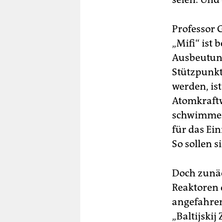
Professor 
„Mifi“ ist 
Ausbeutung
Stützpunkt
werden, is
Atomkraftw
schwimmend
für das Ein
So sollen 
Doch zunäc
Reaktoren 
angefahren
„Baltijskij