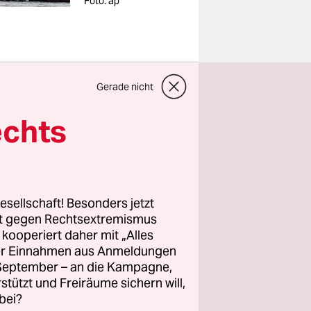
Foto: ap
Gerade nicht
wek, einer
echts
 bald
gung der
astkahn vor
esellschaft! Besonders jetzt
rt gegen Rechtsextremismus
des
z kooperiert daher mit „Alles
ller Einnahmen aus Anmeldungen
n – wann
. September – an die Kampagne,
 und auf
rstützt und Freiräume sichern will,
wei Schiffe
bei?