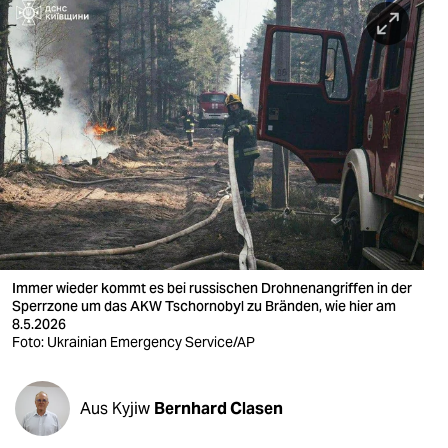
berlin
nord
wahrheit
verlag
verlag
veranstaltungen
shop
Immer wieder kommt es bei russischen Drohnenangriffen in der
fragen & hilfe
Sperrzone um das AKW Tschornobyl zu Bränden, wie hier am
8.5.2026
unterstützen
Foto: Ukrainian Emergency Service/AP
abo
Aus Kyjiw
Bernhard Clasen
genossenschaft