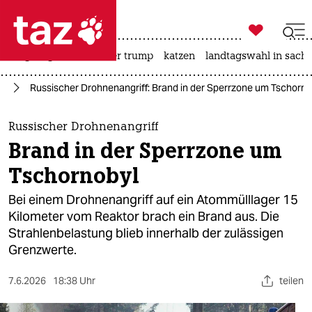

taz zahl ich
bergsteigen
usa unter trump
katzen
landtagswahl in sachs

taz zahl ich
ft
Russischer Drohnenangriff: Brand in der Sperrzone um Tschorno
taz zahl ich
themen
Russischer Drohnenangriff
Brand in der Sperrzone um
politik
Tschornobyl
öko
Bei einem Drohnenangriff auf ein Atommülllager 15
Kilometer vom Reaktor brach ein Brand aus. Die
gesellschaft
Strahlenbelastung blieb innerhalb der zulässigen
Grenzwerte.
kultur
sport
7.6.2026
18:38 Uhr
teilen