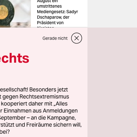
August ein
umstrittenes
Mediengesetz: Sadyr
Dschaparow, der
Präsident von
Kirgistan
Gerade nicht
echts
ein Gericht
gigen
tag, das
esellschaft! Besonders jetzt
iten
rt gegen Rechtsextremismus
Der
z kooperiert daher mit „Alles
 dort
ller Einnahmen aus Anmeldungen
. September – an die Kampagne,
t, muss
rstützt und Freiräume sichern will,
bei?