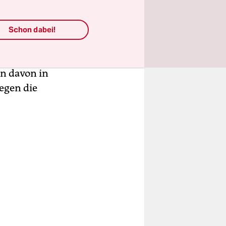
r uns
viele
Schon dabei!
ünder von
 Beklagten
en davon in
egen die