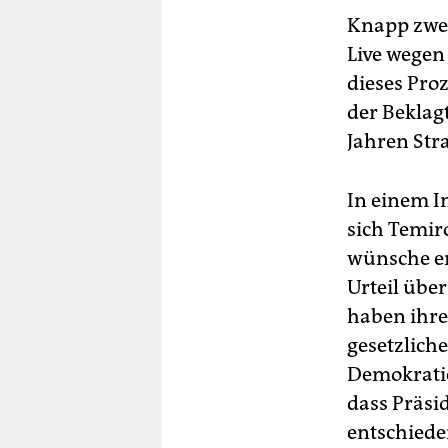
Knapp zwei 
Live wegen
dieses Pro
der Beklag
Jahren Stra
In einem I
sich Temir
wünsche er
Urteil übe
haben ihr
gesetzlich
Demokratie 
dass Präsi
entschiede