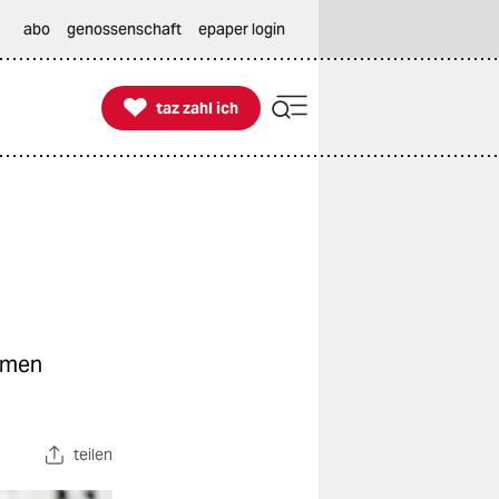
abo
genossenschaft
epaper login

taz zahl ich
taz zahl ich
ommen
teilen