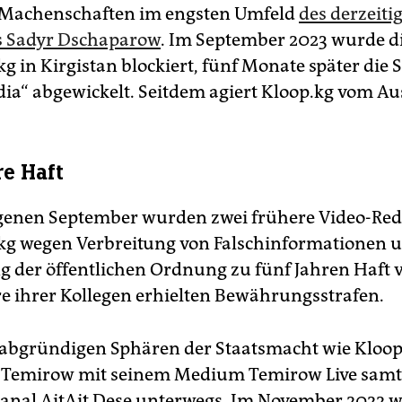
 Machenschaften im engsten Umfeld
des derzeiti
s Sadyr Dschaparow
. Im September 2023 wurde d
g in Kirgistan blockiert, fünf Monate später die S
ia“ abgewickelt. Seitdem agiert Kloop.kg vom Au
re Haft
genen September wurden zwei frühere Video-Red
kg wegen Verbreitung von Falschinformationen 
 der öffentlichen Ordnung zu fünf Jahren Haft ve
re ihrer Kollegen erhielten Bewährungsstrafen.
 abgründigen Sphären der Staatsmacht wie Kloop
t Temirow mit seinem Medium Temirow Live sam
nal AitAit Dese unterwegs. Im November 2022 w