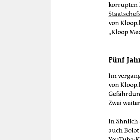
korrupten
Staatschef
von Kloop.k
„Kloop Med
Fünf Jah
Im vergan
von Kloop.
Gefährdung
Zwei weite
In ähnlich
auch Bolo
YouTube-Ka