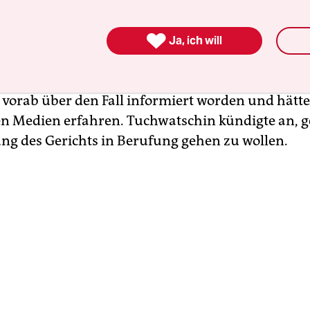
ine weitere Runde von Repressionen, die nicht nu

sondern auch dem Ansehen Kirgistans schadet und 
Ja, ich will
te Personen kriminalisiert“, schreibt der Mitbegr
at Tuchwatschin in einem Post auf Telegram. Die
t vorab über den Fall informiert worden und hätt
en Medien erfahren. Tuchwatschin kündigte an, g
ng des Gerichts in Berufung gehen zu wollen.