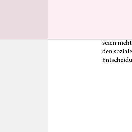
„Dies ist e
betrifft, 
unbeteilig
Kloop, Rin
seien nich
den sozial
Entscheidu