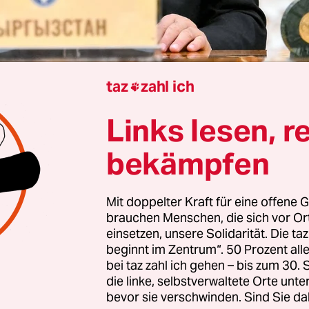
taz
zahl ich

rbara Oertel
Links lesen, r
sche Organisationen“ – das ist der Stempel, den 
bekämpfen
gisischen Hauptstadt Bischkek jetzt zwei unabhän
passt hat. Laut des Urteils vom vergangenen Mon
Mit doppelter Kraft für eine offene G
t am Dienstag öffentlich wurde, werden die Webse
brauchen Menschen, die sich vor O
Temirow Live und AitAit Dese ab sofort verboten. 
einsetzen, unsere Solidarität. Die ta
 trifft auch ihre Gründer bzw. Betreiber. Wer aus
beginnt im Zentrum“. 50 Prozent a
bei taz zahl ich gehen – bis zum 30
chten Materialien zitiert oder auf Inhalte verlink
die linke, selbstverwaltete Orte unte
frechtliche Konsequenzen fürchten.
bevor sie verschwinden. Sind Sie da