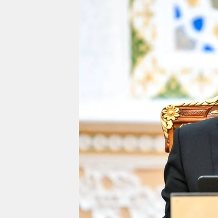
berlin
nord
wahrheit
verlag
verlag
veranstaltungen
shop
fragen & hilfe
unterstützen
abo
genossenschaft