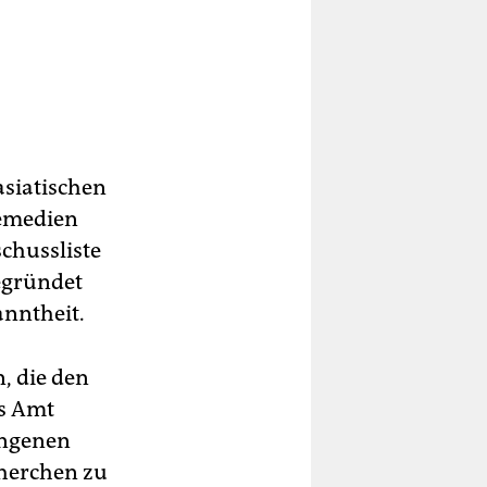
lasiatischen
nemedien
schussliste
gegründet
anntheit.
, die den
as Amt
angenen
cherchen zu