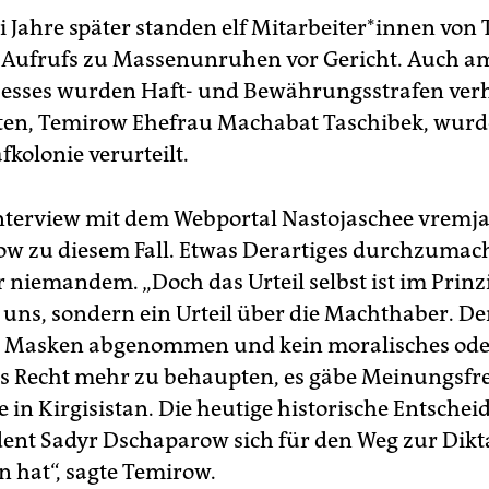
Jahre später standen elf Mit­ar­bei­te­r*in­nen vo
 Aufrufs zu Massenunruhen vor Gericht. Auch a
zesses wurden Haft- und Bewährungsstrafen verh
ten, Temirow Ehefrau Machabat Taschibek, wurd
fkolonie verurteilt.
nterview mit dem Webportal Nastojaschee vremja
ow zu diesem Fall. Etwas Derartiges durchzumac
 niemandem. „Doch das Urteil selbst ist im Prinz
r uns, sondern ein Urteil über die Machthaber. De
e Masken abgenommen und kein moralisches ode
es Recht mehr zu behaupten, es gäbe Meinungsfre
in Kirgisistan. Die heutige historische Entschei
dent Sadyr Dschaparow sich für den Weg zur Dikt
n hat“, sagte Temirow.