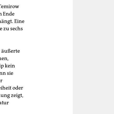
n Temirow
m Ende
ängt. Eine
e zu sechs
 äußerte
hen,
ip kein
nn sie
r
iheit oder
dung zeigt,
atur