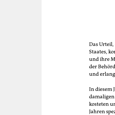
Das Urteil,
Staates, k
und ihre Mi
der Behörd
und erlang
In diesem 
damaligen 
kosteten u
Jahren spez