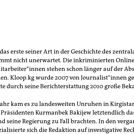
 das erste seiner Art in der Geschichte des zentra
ommt nicht unerwartet. Die inkriminierten Onli
t­ar­bei­te­r*in­nen stehen schon länger auf der Ab
en. Kloop.kg wurde 2007 von Jour­na­lis­t*in­nen 
te durch seine Berichterstattung 2010 große Bek
Jahr kam es zu landesweiten Unruhen in Kirgistan
Präsidenten Kurmanbek Bakijew letztendlich d
nd seine Regierung zu Fall brachten. In den verg
ialisierte sich die Redaktion auf investigative Re