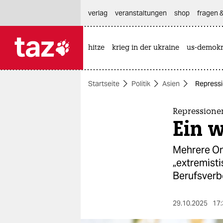
hautnavigation anspringen
hauptinhalt anspringen
footer anspringen
verlag
veranstaltungen
shop
fragen &
hitze
krieg in der ukraine
us-demokr

taz zahl ich
taz zahl ich
Startseite
Politik
Asien
Repressi
themen
politik
Repressione
Ein w
öko
Mehrere On
gesellschaft
„extremist
Berufsverbo
kultur
sport
29.10.2025
17: