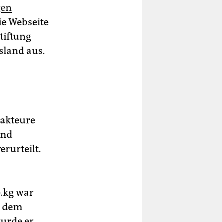
gen
ie Webseite
tiftung
sland aus.
akteure
und
rurteilt.
.kg war
t dem
urde er