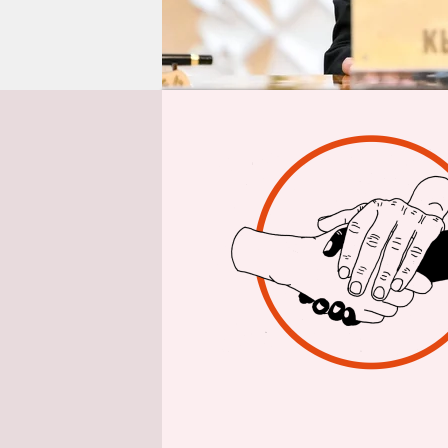
epaper login
Aus Berlin
Ba
„Extremisti
in der kir
Medien ver
jedoch ers
Kloop.kg, 
Bannstrahl
veröffentli
zudem stra