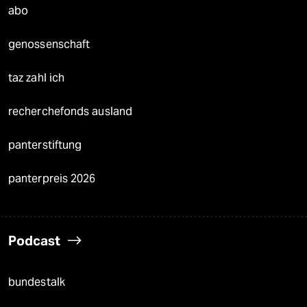
abo
genossenschaft
taz zahl ich
recherchefonds ausland
panterstiftung
panterpreis 2026
Podcast
bundestalk