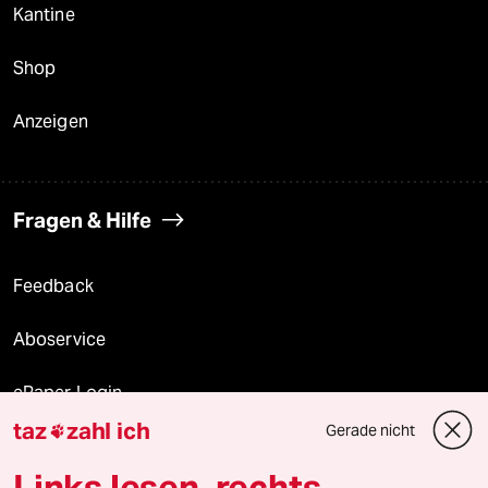
Kantine
Shop
Anzeigen
Fragen & Hilfe
Feedback
Aboservice
ePaper Login
taz
zahl ich
Gerade nicht

Downloads für Abonnierende
Links lesen, rechts