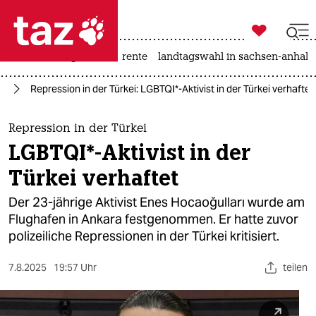

taz zahl ich
hitze
niedrigwasser
rente
landtagswahl in sachsen-anhalt

taz zahl ich
IA
Repression in der Türkei: LGBTQI*-Aktivist in der Türkei verhaftet
taz zahl ich
themen
Repression in der Türkei
LGBTQI*-Aktivist in der
politik
Türkei verhaftet
öko
Der 23-jährige Aktivist Enes Hocaoğulları wurde am
Flughafen in Ankara festgenommen. Er hatte zuvor
gesellschaft
polizeiliche Repressionen in der Türkei kritisiert.
kultur
7.8.2025
19:57 Uhr
teilen
sport