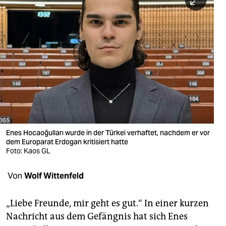
berlin
nord
wahrheit
verlag
verlag
veranstaltungen
shop
Enes Hocaoğulları wurde in der Türkei verhaftet, nachdem er vor
dem Europarat Erdogan kritisiert hatte
fragen & hilfe
Foto: Kaos GL
unterstützen
Von
Wolf Wittenfeld
abo
„Liebe Freunde, mir geht es gut.“ In einer kurzen
genossenschaft
Nachricht aus dem Gefängnis hat sich Enes