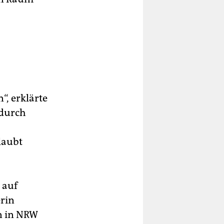
, erklärte
 durch
laubt
 auf
erin
n in NRW