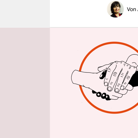
epaper login
Von
DÜSSELD
Joseph Kar
nicht wählb
Kirche sie
Landespoli
Ministerpr
stellvertr
Zentralkom
Bei den Pr
wie das Be
die Berline