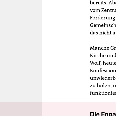
bereits. A
vom Zentra
Forderung 
Gemeinscha
das nicht 
Manche Grü
Kirche und
Wolf, heut
Konfession
unwiederbr
zu holen, u
funktionier
Die Enga