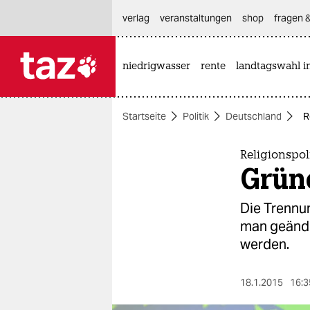
hautnavigation anspringen
hauptinhalt anspringen
footer anspringen
verlag
veranstaltungen
shop
fragen &
niedrigwasser
rente
landtagswahl i

taz zahl ich
taz zahl ich
Startseite
Politik
Deutschland
R
themen
politik
Religionspo
Grün
öko
Die Trennun
gesellschaft
man geände
werden.
kultur
sport
18.1.2015
16:3