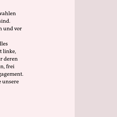
wahlen
sind.
h und vor
lles
 linke,
ür deren
n, frei
ngagement.
e unsere