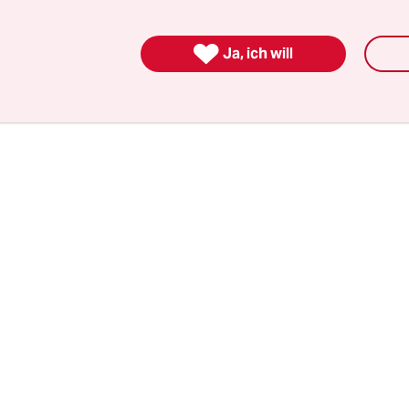
en Jarasch mit der Leitung einer Kommission be
vorschläge für die Neujustierung des Verhältniss

Ja, ich will
Religions- sowie Weltanschauungsgemeinschafte
soll.