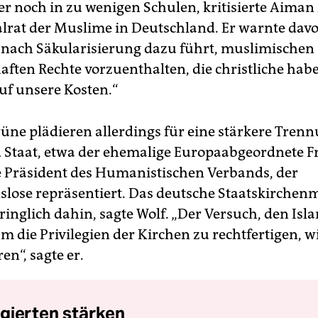
ber noch in zu wenigen Schulen, kritisierte Aima
lrat der Muslime in Deutschland. Er warnte davor
nach Säkularisierung dazu führt, muslimischen
ften Rechte vorzuenthalten, die christliche hab
auf unsere Kosten.“
ne plädieren allerdings für eine stärkere Tren
 Staat, etwa der ehemalige Europaabgeordnete Fr
e Präsident des Humanistischen Verbands, der
slose repräsentiert. Das deutsche Staatskirchenm
inglich dahin, sagte Wolf. „Der Versuch, den Isl
m die Privilegien der Kirchen zu rechtfertigen, w
en“, sagte er.
gierten stärken