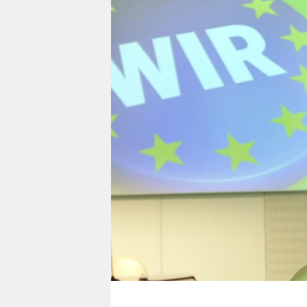
berlin
nord
wahrheit
verlag
verlag
veranstaltungen
shop
fragen & hilfe
unterstützen
abo
genossenschaft