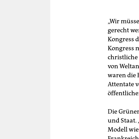
„Wir müsse
gerecht wer
Kongress d
Kongress m
christlich
von Weltan
waren die E
Attentate 
öffentliche
Die Grünen
und Staat. 
Modell wie
Frankreich