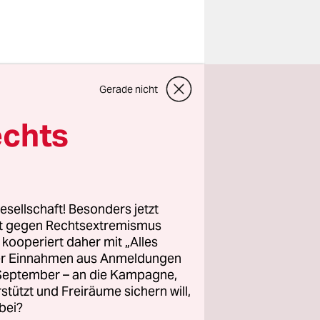
rzbischof
Gerade nicht
holiken
he oder die
echts
sche
estfalens
en im
esellschaft! Besonders jetzt
rt gegen Rechtsextremismus
z kooperiert daher mit „Alles
ller Einnahmen aus Anmeldungen
nt dabei,
. September – an die Kampagne,
eigt. Auch
rstützt und Freiräume sichern will,
bei?
im ZdK. Die