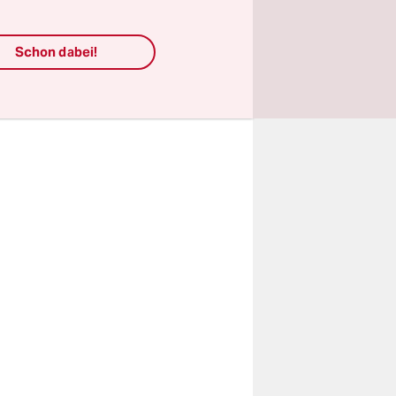
auftragt,
es von
Schon dabei!
n