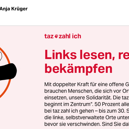
Anja Krüger
ORF
taz
|
Fast 30 Jahre ist es her, dass der Kölner E
taz
zahl ich

dinal Höffner erklärte, die Grünen seien für Kat
ar. Heute ist ungewiss, ob die Ökopartei die Kirc
Links lesen, r
 übernommen hat. Die beiden wichtigsten
bekämpfen
tikerInnen der Grünen, der baden-württembergi
äsident Winfried Kretschmann und Nordrhein-W
etende Ministerpräsidentin Sylvia Löhrmann, sitz
Mit doppelter Kraft für eine offene G
itee der deutschen Katholiken (ZdK).
brauchen Menschen, die sich vor O
einsetzen, unsere Solidarität. Die ta
beginnt im Zentrum“. 50 Prozent a
otestanten sind Grüne ebenfalls an vorderster Fro
bei taz zahl ich gehen – bis zum 30
ispiel der Ex-EKD-Präses Katrin Göring-Eckardt z
die linke, selbstverwaltete Orte unte
bevor sie verschwinden. Sind Sie da
r Landesvorsitzende Bettina Jarasch ist Mitglied 