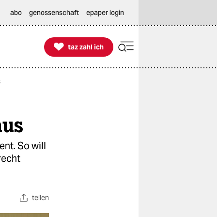
abo
genossenschaft
epaper login

taz zahl ich
taz zahl ich
s
mus
nt. So will
recht
teilen