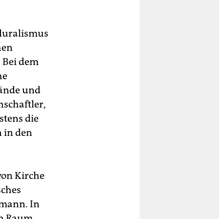
pluralismus
hen
 Bei dem
he
bände und
schaftler,
stens die
n in den
von Kirche
sches
hmann. In
hen Raum