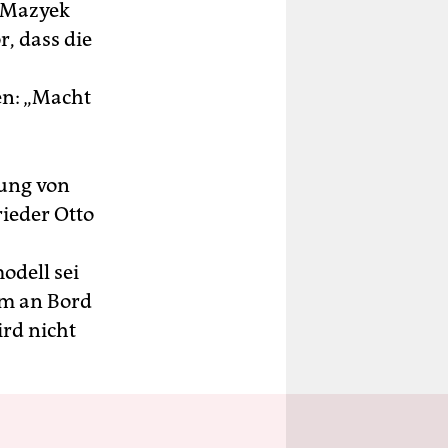
n Mazyek
, dass die
en: „Macht
nung von
ieder Otto
odell sei
am an Bord
ird nicht