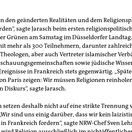
n den geänderten Realitäten und dem Religions
den“, sagte Jarasch beim ersten religionspolitisc
er Grünen am Samstag im Düsseldorfer Landtag.
it mehr als 300 Teilnehmern, darunter zahlreic
e Theologen, aber auch Vertreter islamischer Ver
schauungsgemeinschaften sowie jüdische Wissen
reignisse in Frankreich stets gegenwärtig. „Späte
von Paris zeigen: Wir müssen Religionen reinhole
n Diskurs“, sagte Jarasch.
 setzen deshalb nicht auf eine strikte Trennung 
„Wir sind uns einig darüber, dass wir kein laizisti
 in Frankreich fordern“, sagte NRW-Chef Sven Le
 wird Religion ausschließlich im nichtöffentlic