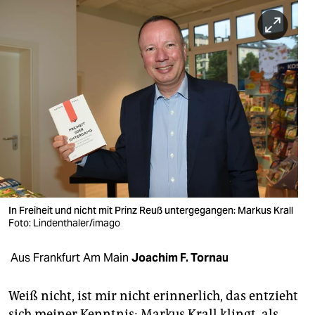
berlin
nord
wahrheit
verlag
verlag
veranstaltungen
shop
fragen & hilfe
In Freiheit und nicht mit Prinz Reuß untergegangen: Markus Krall
Foto: Lindenthaler/imago
unterstützen
Aus Frankfurt Am Main
Joachim F. Tornau
abo
genossenschaft
Weiß nicht, ist mir nicht erinnerlich, das entzieht
sich meiner Kenntnis: Markus Krall klingt, als