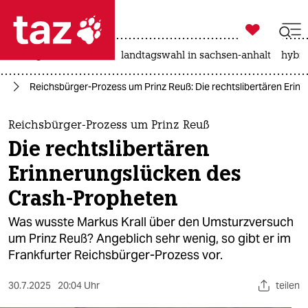

taz zahl ich
niedrigwasser
rente
landtagswahl in sachsen-anhalt
hybri

taz zahl ich
or
Reichsbürger-Prozess um Prinz Reuß: Die rechtslibertären Erin
taz zahl ich
themen
Reichsbürger-Prozess um Prinz Reuß
Die rechtslibertären
politik
Erinnerungs­lücken des
öko
Crash-Propheten
gesellschaft
Was wusste Markus Krall über den Umsturzversuch
um Prinz Reuß? Angeblich sehr wenig, so gibt er im
kultur
Frankfurter Reichsbürger-Prozess vor.
sport
30.7.2025
20:04 Uhr
teilen