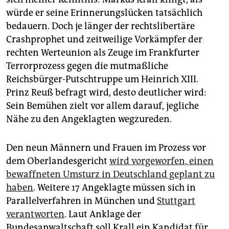
epaper login
würde er seine Erinnerungslücken tatsächlich
bedauern. Doch je länger der rechtslibertäre
Crashprophet und zeitweilige Vorkämpfer der
rechten Werteunion als Zeuge im Frankfurter
Terrorprozess gegen die mutmaßliche
Reichsbürger-Putschtruppe um Heinrich XIII.
Prinz Reuß befragt wird, desto deutlicher wird:
Sein Bemühen zielt vor allem darauf, jegliche
Nähe zu den Angeklagten wegzureden.
Den neun Männern und Frauen im Prozess vor
dem Oberlandesgericht
wird vorgeworfen, einen
bewaffneten Umsturz in Deutschland geplant zu
haben
. Weitere 17 Angeklagte müssen sich in
Parallelverfahren in München und
Stuttgart
verantworten
. Laut Anklage der
Bundesanwaltschaft soll Krall ein Kandidat für