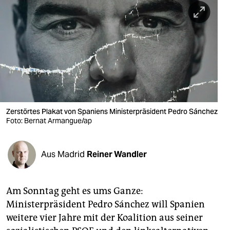
berlin
nord
wahrheit
verlag
verlag
veranstaltungen
Zerstörtes Plakat von Spaniens Ministerpräsident Pedro Sánchez
Foto: Bernat Armangue/ap
shop
fragen & hilfe
Aus Madrid
Reiner Wandler
unterstützen
Am Sonntag geht es ums Ganze:
abo
Ministerpräsident Pedro Sánchez will Spanien
genossenschaft
weitere vier Jahre mit der Koalition aus seiner