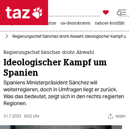

taz zahl ich
krieg in der ukraine
hitze
us-demokraten
nahost-konflikt

taz zahl ich
pa
Regierungschef Sánchez droht Abwahl: Ideologischer Kampf u
taz zahl ich
themen
Regierungschef Sánchez droht Abwahl
Ideologischer Kampf um
politik
Spanien
öko
Spaniens Ministerpräsident Sánchez will
weiterregieren, doch in Umfragen liegt er zurück.
gesellschaft
Was das bedeutet, zeigt sich in den rechts regierten
Regionen.
kultur
sport
21.7.2023
8:02 Uhr
teilen