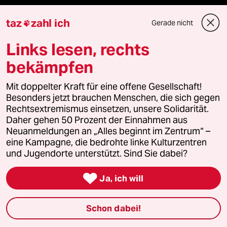
Freie Rede
taz
zahl ich
Gerade nicht

reingehen
Links lesen, rechts
bekämpfen
Newsletter
Mit doppelter Kraft für eine offene Gesellschaft!
Besonders jetzt brauchen Menschen, die sich gegen
Rechtsextremismus einsetzen, unsere Solidarität.
team zukunft
Daher gehen 50 Prozent der Einnahmen aus
Neuanmeldungen an „Alles beginnt im Zentrum“ –
taz frisch
eine Kampagne, die bedrohte linke Kulturzentren
und Jugendorte unterstützt. Sind Sie dabei?
taz zahl ich

Ja, ich will
taz lab Infobrief
Schon dabei!