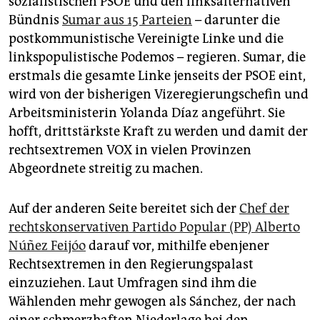
sozialistischen PSOE und den linksalternativen
epaper login
Bündnis
Sumar aus 15 Parteien
– darunter die
postkommunistische Vereinigte Linke und die
linkspopulistische Podemos – regieren. Sumar, die
erstmals die gesamte Linke jenseits der PSOE eint,
wird von der bisherigen Vizeregierungschefin und
Arbeitsministerin Yolanda Díaz angeführt. Sie
hofft, drittstärkste Kraft zu werden und damit der
rechtsextremen VOX in vielen Provinzen
Abgeordnete streitig zu machen.
Auf der anderen Seite bereitet sich der
Chef der
rechtskonservativen Partido Popular (PP) Alberto
Núñez Feijóo
darauf vor, mithilfe ebenjener
Rechtsextremen in den Regierungspalast
einzuziehen. Laut Umfragen sind ihm die
Wählenden mehr gewogen als Sánchez, der nach
einer schmerzhaften Niederlage bei den