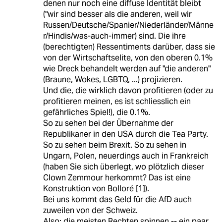
denen nur noch eine diffuse Identität bleibt
("wir sind besser als die anderen, weil wir
Russen/Deutsche/Spanier/Niederländer/Männe
r/Hindis/was-auch-immer) sind. Die ihre
(berechtigten) Ressentiments darüber, dass sie
von der Wirtschaftselite, von den oberen 0.1%
wie Dreck behandelt werden auf "die anderen"
(Braune, Wokes, LGBTQ, ...) projizieren.
Und die, die wirklich davon profitieren (oder zu
profitieren meinen, es ist schliesslich ein
gefährliches Spiel!), die 0.1%.
So zu sehen bei der Übernahme der
Republikaner in den USA durch die Tea Party.
So zu sehen beim Brexit. So zu sehen in
Ungarn, Polen, neuerdings auch in Frankreich
(haben Sie sich überlegt, wo plötzlich dieser
Clown Zemmour herkommt? Das ist eine
Konstruktion von Bolloré [1]).
Bei uns kommt das Geld für die AfD auch
zuweilen von der Schweiz.
Also: die meisten Rechten spinnen -- ein paar