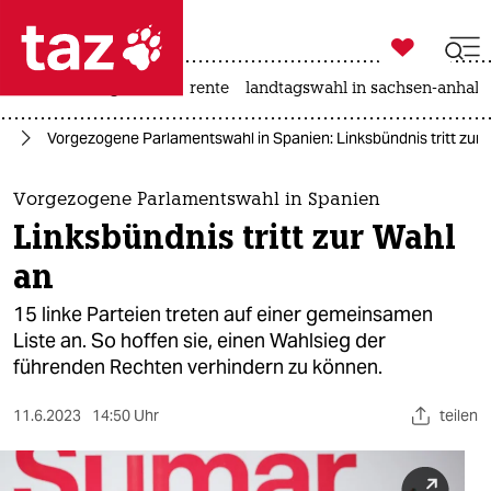

taz zahl ich
hitze
niedrigwasser
rente
landtagswahl in sachsen-anhalt

taz zahl ich
pa
Vorgezogene Parlamentswahl in Spanien: Linksbündnis tritt zur 
taz zahl ich
themen
Vorgezogene Parlamentswahl in Spanien
Linksbündnis tritt zur Wahl
politik
an
öko
15 linke Parteien treten auf einer gemeinsamen
Liste an. So hoffen sie, einen Wahlsieg der
gesellschaft
führenden Rechten verhindern zu können.
kultur
11.6.2023
14:50 Uhr
teilen
sport