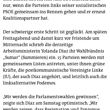
epaper login
nur, wenn die Parteien links seiner sozialistischen
PSOE gemeinsam ins Rennen gehen und er erneut
Koalitionspartner hat.
Der schwierige erste Schritt ist geglückt. Am späten
Freitagabend und damit kurz vor Frist­ende um
Mitternacht schrieb die derzeitige
Arbeitsministerin Yolanda Díaz ihr Wahlbündnis
„Sumar“ (Summieren) ein. 15 Parteien werden mit
gemeinsamen Listen antreten, unter ihnen grüne
Kräfte, die postkommunistische Vereinigte Linke
(IU), der auch Díaz angehört, und letztlich auch die
linksalternative Podemos.
„Wir werden die Parlamentswahlen gewinnen“,
zeigte sich Díaz am Samstag optimistisch. „Wir
werden zeigen, dass Resignation und Zynismus