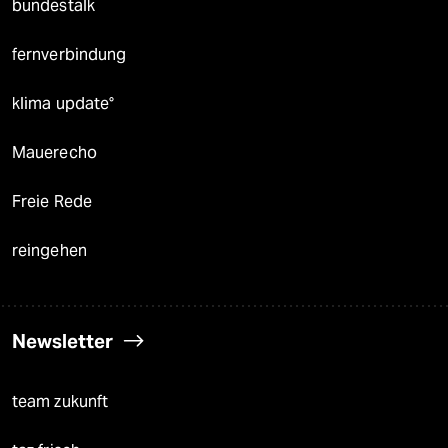
bundestalk
fernverbindung
klima update°
Mauerecho
Freie Rede
reingehen
Newsletter
team zukunft