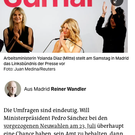
berlin
nord
wahrheit
verlag
verlag
Arbeitsministerin Yolanda Diaz (Mitte) stellt am Samstag in Madrid
das Linksbündnis der Presse vor
veranstaltungen
Foto: Juan Medina/Reuters
shop
fragen & hilfe
Aus Madrid
Reiner Wandler
unterstützen
Die Umfragen sind eindeutig. Will
abo
Ministerpräsident Pedro Sánchez bei den
genossenschaft
vorgezogenen Neuwahlen am 23. Juli
überhaupt
eine Chance haben, sein Amt zu behalten, dann