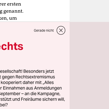
rer ersten
ng genannt.
nken, um
gnachmittag
Gerade nicht
Woche
echts
n nicht mit
en Punkt
emeinsam
esellschaft! Besonders jetzt
rt gegen Rechtsextremismus
z kooperiert daher mit „Alles
ller Einnahmen aus Anmeldungen
. September – an die Kampagne,
rstützt und Freiräume sichern will,
bei?