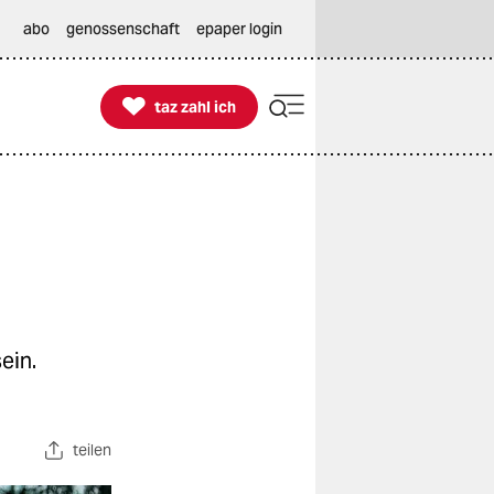
abo
genossenschaft
epaper login

taz zahl ich
taz zahl ich
ein.
teilen