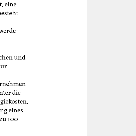
, eine
besteht
 werde
ochen und
zur
ternehmen
nter die
giekosten,
ng eines
 zu 100