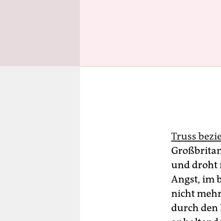
Truss bezie
Großbritan
und droht i
Angst, im 
nicht meh
durch den 