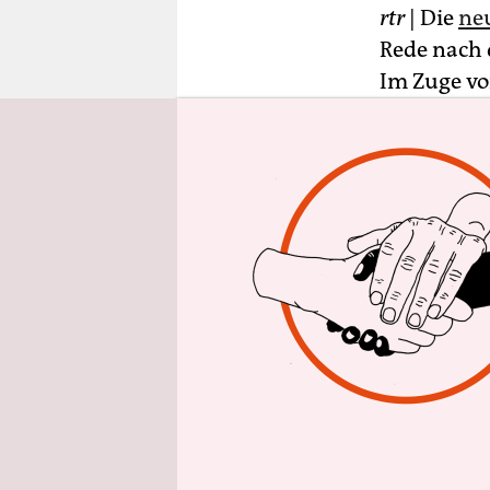
epaper login
rtr
| Die
neu
Rede nach 
Im Zuge vo
harte Arbe
vor ihrem 
Maßnahmen 
Ihre Regie
unbezahlba
nannte Tr
können wir