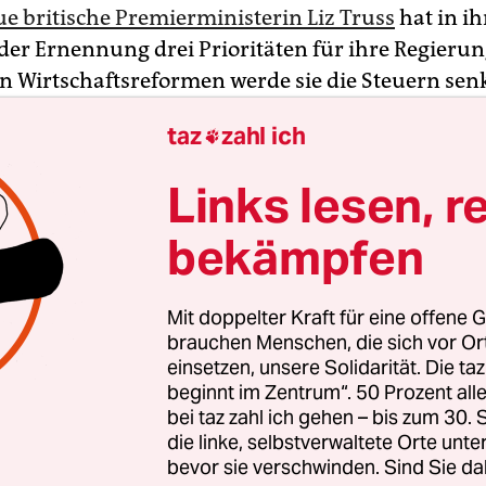
e britische Premierministerin Liz Truss
hat in ih
der Ernennung drei Prioritäten für ihre Regieru
n Wirtschaftsreformen werde sie die Steuern se
it zu belohnen, sagte die 47-Jährige am Diensta
taz
zahl ich

Amtssitz in London. Weiter werde sie noch diese 
gegen die Energiekrise einleiten.
Links lesen, r
rung werde dabei sicherstellen, dass die Mensche
bekämpfen
ren Rechnungen konfrontiert würden. Als dritt
uss Reformen beim Gesundheitssystem NHS. „G
Mit doppelter Kraft für eine offene G
 den Sturm überstehen“, erklärte sie.
brauchen Menschen, die sich vor O
einsetzen, unsere Solidarität. Die ta
beginnt im Zentrum“. 50 Prozent a
bei taz zahl ich gehen – bis zum 30
die linke, selbstverwaltete Orte unte
bevor sie verschwinden. Sind Sie da