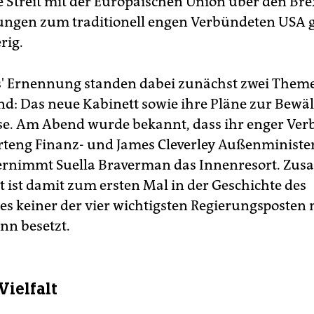
 Streit mit der Europäischen Union über den Bre
ungen zum traditionell engen Verbündeten USA g
rig.
' Ernennung standen dabei zunächst zwei Them
d: Das neue Kabinett sowie ihre Pläne zur Bewäl
se. Am Abend wurde bekannt, dass ihr enger Ver
teng Finanz- und James Cleverley Außenminister
rnimmt Suella Braverman das Innenresort. Zu
t ist damit zum ersten Mal in der Geschichte des
es keiner der vier wichtigsten Regierungsposten
n besetzt.
Vielfalt