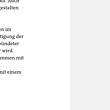
xit. Auch
estalten
en im
tigung der
bündeter
 wird.
sammen mit
 mit einem