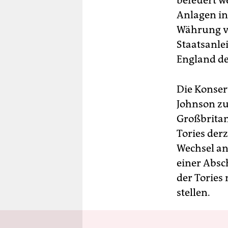
befeuert w
Anlagen in
Währung vi
Staatsanle
England de
Die Konser
Johnson zu
Großbritan
Tories der
Wechsel an
einer Absch
der Tories
stellen.