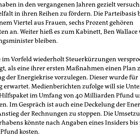
 haben in den vergangenen Jahren gezielt versucht
lfalt in ihren Reihen zu fördern. Die Parteibasis 
inem Viertel aus Frauen, sechs Prozent gehören
en an. Weiter hieß es zum Kabinett, Ben Wallace
ngsminister bleiben.
e im Vorfeld wiederholt Steuerkürzungen verspr
t, als eine ihrer ersten Maßnahmen einen Plan 
g der Energiekrise vorzulegen. Dieser wurde für
 erwartet. Medienberichten zufolge will sie Un
Hilfspaket im Umfang von 40 Milliarden Pfund u
en. Im Gespräch ist auch eine Deckelung der Ener
nstieg der Rechnungen zu stoppen. Die Umsetzu
rhabens könnte nach Angaben eines Insiders bis
 Pfund kosten.