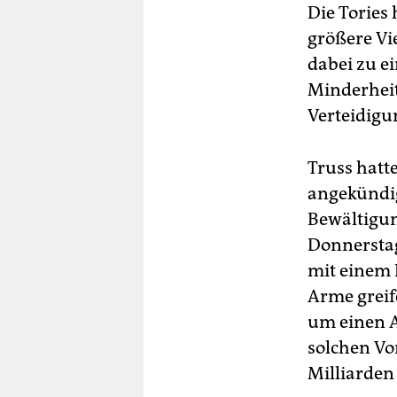
Die Tories
größere Vie
dabei zu e
Minderheit
Verteidigu
Truss hatt
angekündig
Bewältigun
Donnerstag
mit einem 
Arme greif
um einen A
solchen Vo
Milliarden