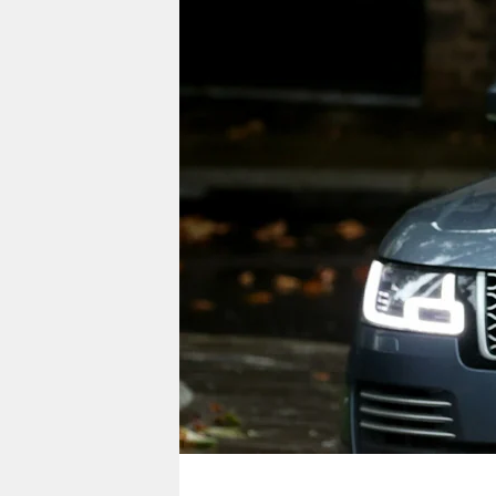
berlin
nord
wahrheit
verlag
verlag
veranstaltungen
shop
fragen & hilfe
unterstützen
abo
genossenschaft