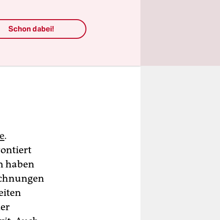
Schon dabei!
e
.
ontiert
en haben
rechnungen
eiten
der