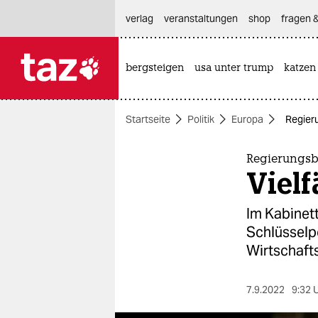
hautnavigation anspringen
hauptinhalt anspringen
footer anspringen
verlag
veranstaltungen
shop
fragen &
bergsteigen
usa unter trump
katzen

taz zahl ich
taz zahl ich
Startseite
Politik
Europa
Regieru
themen
politik
Regierungsb
Vielf
öko
Im Kabinet
gesellschaft
Schlüsselp
Wirtschafts
kultur
sport
7.9.2022
9:32 