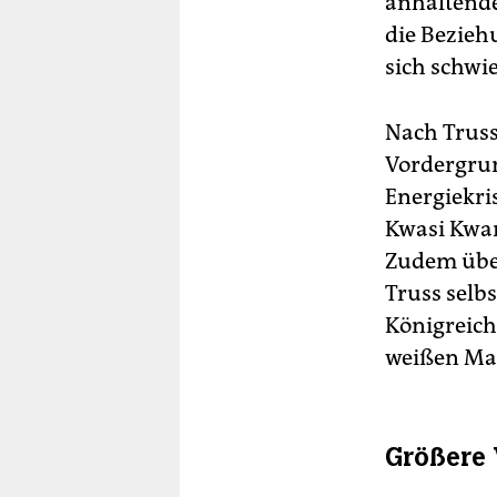
anhaltende
die Bezieh
sich schwie
Nach Truss
Vordergrun
Energiekri
Kwasi Kwar
Zudem übe
Truss selbs
Königreich
weißen Man
Größere 