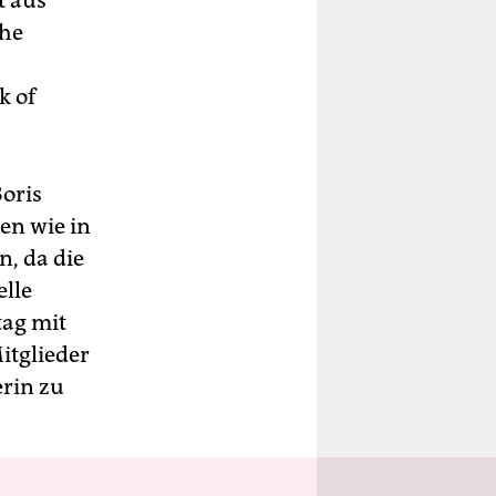
t aus
che
k of
Boris
en wie in
n, da die
elle
tag mit
itglieder
erin zu