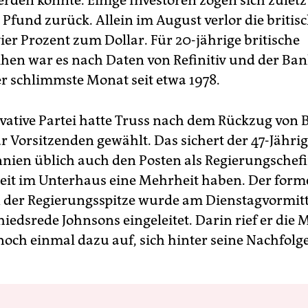
erden könnte. Einige Investoren zogen sich zuletz
 Pfund zurück. Allein im August verlor die britis
er Prozent zum Dollar. Für 20-jährige britische
ihen war es nach Daten von Refinitiv und der Ban
r schlimmste Monat seit etwa 1978.
vative Partei hatte Truss nach dem Rückzug von 
r Vorsitzenden gewählt. Das sichert der 47-Jährig
nien üblich auch den Posten als Regierungschefi
zeit im Unterhaus eine Mehrheit haben. Der form
 der Regierungsspitze wurde am Dienstagvormit
iedsrede Johnsons eingeleitet. Darin rief er die M
 noch einmal dazu auf, sich hinter seine Nachfolg