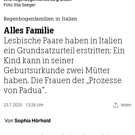
berlin
Foto: Ella Seeger
nord
Regenbogenfamilien in Italien
wahrheit
Alles Familie
Lesbische Paare haben in Italien
verlag
ein Grundsatzurteil erstritten: Ein
verlag
Kind kann in seiner
veranstaltungen
Geburtsurkunde zwei Mütter
shop
haben. Die Frauen der „Prozesse
von Padua“.
fragen & hilfe
unterstützen
23.7.2025
13:26 Uhr
teilen
abo
Von
Sophia Hörhold
genossenschaft