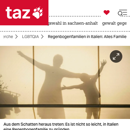

taz zahl ich
hitze
surfen
landtagswahl in sachsen-anhalt
gewalt gegen

taz zahl ich
cherche
LGBTQIA
Regenbogenfamilien in Italien: Alles Familie
taz zahl ich
themen
politik
öko
gesellschaft
kultur
sport
Aus dem Schatten heraus treten: Es ist nicht so leicht, in Italien
eine Regenbogenfamilie zu gründen