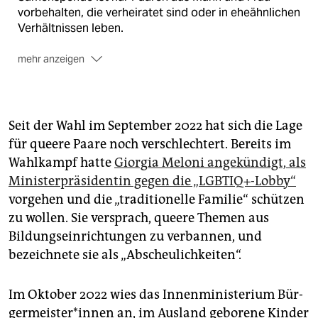
vorbehalten, die verheiratet sind oder in eheähnlichen
Verhältnissen leben.
mehr anzeigen
Leihmutterschaft
ist in Italien seit 2004 verboten.
Seit 2024 ist zudem deren Inanspruchnahme im
Ausland strafbar. Das Gesetz sieht Haftstrafen von bis
zu zwei Jahren oder eine Geldstrafe bis zu einer
Seit der Wahl im September 2022 hat sich die Lage
Million Euro vor.
für queere Paare noch verschlechtert. Bereits im
Wahlkampf hatte
Giorgia Meloni angekündigt, als
Grundsatzurteil
Bis 2025 konnten Elternpaare die
Eintragung von zwei Müttern in die Geburtsurkunde
Ministerpräsidentin gegen die „LGBTIQ+-Lobby“
des Kindes gerichtlich einfordern. Diese Eintragungen
vorgehen und die „traditionelle Familie“ schützen
konnten jedoch jederzeit angefochten werden. Am
zu wollen. Sie versprach, queere Themen aus
22. Mai 2025 urteilte das italienische
Bildungseinrichtungen zu verbannen, und
Verfassungsgericht, dass bei Kindern, die durch
bezeichnete sie als „Abscheulichkeiten“.
künstliche Befruchtung im Ausland entstanden sind,
zwei Mütter in die Geburtsurkunde eingetragen
werden dürfen. Wurde bisher nur eine Mutter
Im Oktober 2022 wies das Innenministerium Bür­
anerkannt, hat die nicht-leibliche Mutter keinerlei
ger­meis­te­r*in­nen an, im Ausland geborene Kinder