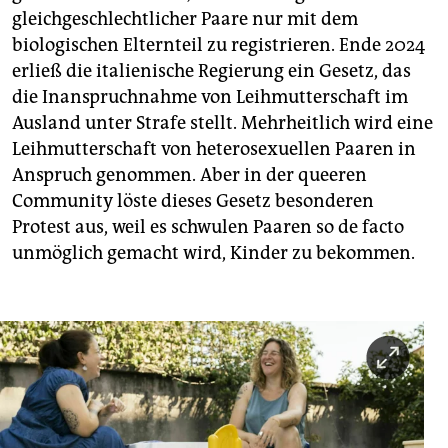
Rechte und Pflichten gegenüber dem Kind. Die
gleichgeschlechtlicher Paare nur mit dem
einzige Möglichkeit war in diesem Fall bisher die
biologischen Elternteil zu registrieren. Ende 2024
Stiefkindadoption – ein sehr aufwendiges und
kostspieliges Verfahren.
erließ die italienische Regierung ein Gesetz, das
die Inanspruchnahme von Leihmutterschaft im
Ein
Antidiskriminierungsgesetz, das die
Ausland unter Strafe stellt. Mehrheitlich wird eine
Ungleichbehandlung queerer Menschen unter Strafe
Leihmutterschaft von heterosexuellen Paaren in
stellt, gibt es in Italien nicht.
Anspruch genommen. Aber in der queeren
Community löste dieses Gesetz besonderen
Protest aus, weil es schwulen Paaren so de facto
unmöglich gemacht wird, Kinder zu bekommen.