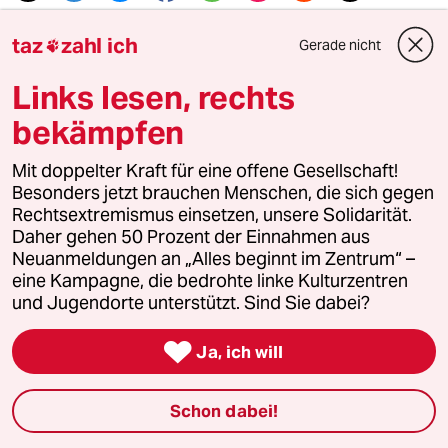
taz
zahl ich
Gerade nicht

Mehr zum Thema
Links lesen, rechts
bekämpfen
Mit doppelter Kraft für eine offene Gesellschaft!
Besonders jetzt brauchen Menschen, die sich gegen
Rechtsextremismus einsetzen, unsere Solidarität.
Daher gehen 50 Prozent der Einnahmen aus
Neuanmeldungen an „Alles beginnt im Zentrum“ –
eine Kampagne, die bedrohte linke Kulturzentren
und Jugendorte unterstützt. Sind Sie dabei?

Ja, ich will
Justizreform in Italien
Schon dabei!
Melonis Koalition für Berlusconis Traum