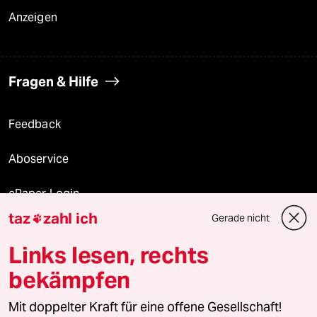
Anzeigen
Fragen & Hilfe
Feedback
Aboservice
ePaper Login
taz
zahl ich
Gerade nicht

Downloads für Abonnierende
Links lesen, rechts
bekämpfen
© 2026 taz Verlags und Vertriebs GmbH
Mit doppelter Kraft für eine offene Gesellschaft!
Alle Rechte vorbehalten. Bei rechtlichen Fragen oder für Genehmigungen
wenden Sie sich bitte an
lizenzen@taz.de