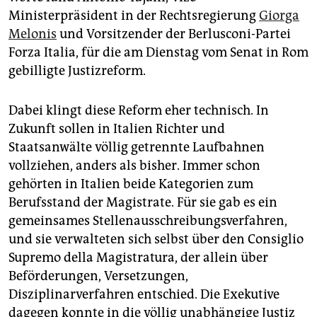
epaper login
Ministerpräsident in der Rechtsregierung
Giorga
Melonis
und Vorsitzender der Berlusconi-Partei
Forza Italia, für die am Dienstag vom Senat in Rom
gebilligte Justizreform.
Dabei klingt diese Reform eher technisch. In
Zukunft sollen in Italien Richter und
Staatsanwälte völlig getrennte Laufbahnen
vollziehen, anders als bisher. Immer schon
gehörten in Italien beide Kategorien zum
Berufsstand der Magis­trate. Für sie gab es ein
gemeinsames Stellenausschreibungsverfahren,
und sie verwalteten sich selbst über den Consiglio
Supremo della Magistratura, der allein über
Beförderungen, Versetzungen,
Disziplinarverfahren entschied. Die Exekutive
dagegen konnte in die völlig unabhängige Justiz