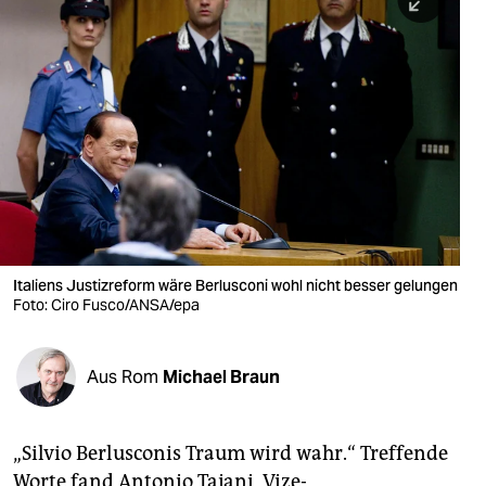
berlin
nord
wahrheit
verlag
verlag
veranstaltungen
shop
Italiens Justizreform wäre Berlusconi wohl nicht besser gelungen
Foto: Ciro Fusco/ANSA/epa
fragen & hilfe
unterstützen
Aus Rom
Michael Braun
abo
genossenschaft
„Silvio Berlusconis Traum wird wahr.“ Treffende
Worte fand Antonio Tajani, Vize-