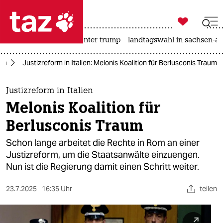

taz zahl ich
nahost-konflikt
usa unter trump
landtagswahl in sachsen-an

taz zahl ich
pa
Justizreform in Italien: Melonis Koalition für Berlusconis Traum
taz zahl ich
themen
Justizreform in Italien
Melonis Koalition für
politik
Berlusconis Traum
öko
Schon lange arbeitet die Rechte in Rom an einer
Justizreform, um die Staatsanwälte einzuengen.
gesellschaft
Nun ist die Regierung damit einen Schritt weiter.
kultur
23.7.2025
16:35 Uhr
teilen
sport