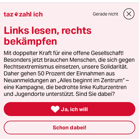
SPD-Versteher
S
taz
zahl ich
Gerade nicht

16.04.2024
,
22:58 Uhr
Die Klimaziele werden gerade erreicht. Warum
Links lesen, rechts
wird das nie anerkannt?
bekämpfen
Ja aber auf falschen Weg. Ja aber die
energieintensive Produktion. Ja aber die
Sektorziele.
Mit doppelter Kraft für eine offene Gesellschaft!
Trotzdem werden gerade die Klimaziele
Besonders jetzt brauchen Menschen, die sich gegen
erreicht und die Ampel traut sich mit dem GeG
Rechtsextremismus einsetzen, unsere Solidarität.
richtig was. Große Erfolge zu ignorieren macht
Daher gehen 50 Prozent der Einnahmen aus
die berechtigte Kritik schwach und demotiviert
Neuanmeldungen an „Alles beginnt im Zentrum“ –
auf mittlere Sicht die grüne Szene.
eine Kampagne, die bedrohte linke Kulturzentren
und Jugendorte unterstützt. Sind Sie dabei?

Ja, ich will
Favier
F
17.04.2024
,
08:36 Uhr
Schon dabei!
@SPD-Versteher:
Man kann sich die Welt auch schön