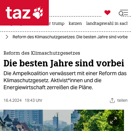

taz zahl ich
bergsteigen
usa unter trump
katzen
landtagswahl in sachs

taz zahl ich
el
Reform des Klimaschutzgesetzes: Die besten Jahre sind vorbei
taz zahl ich
themen
Reform des Klimaschutzgesetzes
Die besten Jahre sind vorbei
politik
Die Ampelkoalition verwässert mit einer Reform das
öko
Klimaschutzgesetz. Aktivist*in­nen und die
Energiewirtschaft zerreißen die Pläne.
gesellschaft
16.4.2024
19:43 Uhr
teilen
kultur
sport