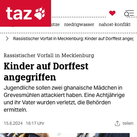

taz zahl ich
krieg in der ukraine
hitze
niedrigwasser
nahost-konflikt

taz zahl ich
us
Rassistischer Vorfall in Mecklenburg: Kinder auf Dorffest angegr
taz zahl ich
themen
Rassistischer Vorfall in Mecklenburg
Kinder auf Dorffest
politik
angegriffen
öko
Jugendliche sollen zwei ghanaische Mädchen in
Grevesmühlen attackiert haben. Eine Achtjährige
gesellschaft
und ihr Vater wurden verletzt, die Behörden
ermitteln.
kultur
sport
15.6.2024
16:17 Uhr
teilen