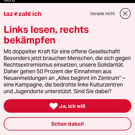
taz
zahl ich
Gerade nicht

Wahrheit
Links lesen, rechts
bekämpfen
Themen
Mit doppelter Kraft für eine offene Gesellschaft!
Besonders jetzt brauchen Menschen, die sich gegen
Krieg in der Ukraine
Rechtsextremismus einsetzen, unsere Solidarität.
Daher gehen 50 Prozent der Einnahmen aus
Hitze
Neuanmeldungen an „Alles beginnt im Zentrum“ –
eine Kampagne, die bedrohte linke Kulturzentren
Niedrigwasser
und Jugendorte unterstützt. Sind Sie dabei?

Nahost-Konflikt
Ja, ich will
Waldbrände
Schon dabei!