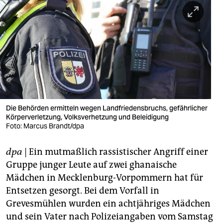
berlin
nord
wahrheit
verlag
verlag
veranstaltungen
Die Behörden ermitteln wegen Landfriedensbruchs, gefährlicher
Körperverletzung, Volksverhetzung und Beleidigung
Foto: Marcus Brandt/dpa
shop
fragen & hilfe
dpa
| Ein mutmaßlich rassistischer Angriff einer
Gruppe junger Leute auf zwei ghanaische
unterstützen
Mädchen in Mecklenburg-Vorpommern hat für
abo
Entsetzen gesorgt. Bei dem Vorfall in
Grevesmühlen wurden ein achtjähriges Mädchen
genossenschaft
und sein Vater nach Polizeiangaben vom Samstag