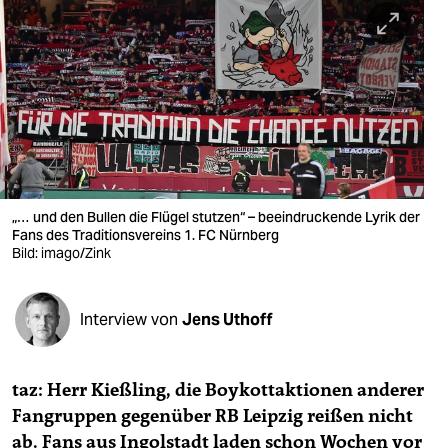
berlin
nord
wahrheit
verlag
verlag
veranstaltungen
„… und den Bullen die Flügel stutzen“ – beeindruckende Lyrik der
Fans des Traditionsvereins 1. FC Nürnberg
shop
Bild: imago/Zink
fragen & hilfe
Interview von
Jens Uthoff
unterstützen
abo
taz: Herr Kießling, die Boykottaktionen anderer
genossenschaft
Fangruppen gegenüber RB Leipzig reißen nicht
ab. Fans aus Ingolstadt laden schon Wochen vor