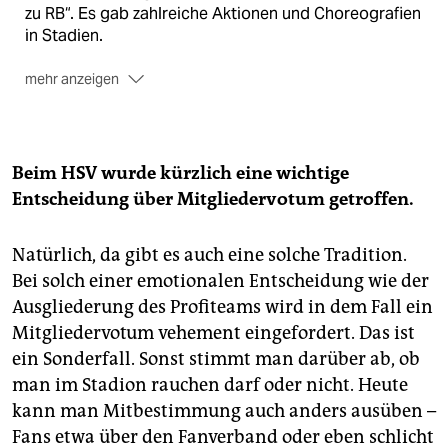
zu RB“. Es gab zahlreiche Aktionen und Choreografien
in Stadien.
mehr anzeigen
Auch die Fans des FC St. Pauli wollen beim
Auswärtsspiel am Sonntag in Leipzig (13.30 Uhr) mit
einer Aktion auf ihr Unbehagen gegenüber RB Leipzig
Beim HSV wurde kürzlich eine wichtige
aufmerksam machen: Man will mit etwa 7.000 Fans
Entscheidung über Mitgliedervotum getroffen.
anreisen, die allesamt die ältesten Vereinstrikots
anziehen wollen, die im Kleiderschrank zu finden sind.
Natürlich, da gibt es auch eine solche Tradition.
Bei solch einer emotionalen Entscheidung wie der
Ausgliederung des Profiteams wird in dem Fall ein
Mitgliedervotum vehement eingefordert. Das ist
ein Sonderfall. Sonst stimmt man darüber ab, ob
man im Stadion rauchen darf oder nicht. Heute
kann man Mitbestimmung auch anders ausüben –
Fans etwa über den Fanverband oder eben schlicht