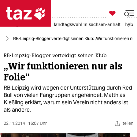

taz zahl ich
niedrigwasser
rente
landtagswahl in sachsen-anhalt
hybri

taz zahl ich
ll
RB-Leipzig-Blogger verteidigt seinen Klub: „Wir funktionieren nur 
taz zahl ich
themen
RB-Leipzig-Blogger verteidigt seinen Klub
„Wir funktionieren nur als
politik
Folie“
öko
RB Leipzig wird wegen der Unterstützung durch Red
Bull von vielen Fangruppen angefeindet. Matthias
gesellschaft
Kießling erklärt, warum sein Verein nicht anders ist
als andere.
kultur
sport
22.11.2014
16:07 Uhr
teilen