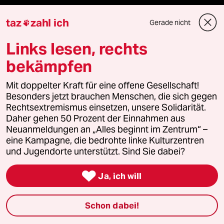
taz zahl ich
taz
zahl ich
Gerade nicht

taz lab Infobrief
Links lesen, rechts
bekämpfen
Mit doppelter Kraft für eine offene Gesellschaft!
Veranstaltungen
Besonders jetzt brauchen Menschen, die sich gegen
Rechtsextremismus einsetzen, unsere Solidarität.
Daher gehen 50 Prozent der Einnahmen aus
Demnächst
Neuanmeldungen an „Alles beginnt im Zentrum“ –
eine Kampagne, die bedrohte linke Kulturzentren
Vor Ort
und Jugendorte unterstützt. Sind Sie dabei?
Live im Stream

Ja, ich will
Vergangene
Schon dabei!
taz lab 2027