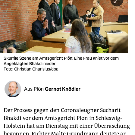
berlin
nord
wahrheit
verlag
verlag
Skurrile Szene am Amtsgericht Plön: Eine Frau kniet vor dem
Angeklagten Bhakdi nieder
veranstaltungen
Foto: Christian Charisius/dpa
shop
fragen & hilfe
Aus Plön
Gernot Knödler
unterstützen
Der Prozess gegen den Coronaleugner Sucharit
abo
Bhakdi vor dem Amtsgericht Plön in Schleswig-
genossenschaft
Holstein hat am Dienstag mit einer Überraschung
begonnen. Richter Malte Grundmann deutete an,