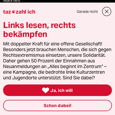
Wahrheit
taz
zahl ich
Gerade nicht

Links lesen, rechts
Themen
bekämpfen
Hitze
Mit doppelter Kraft für eine offene Gesellschaft!
Besonders jetzt brauchen Menschen, die sich gegen
Landtagswahl in Sachsen-Anhalt
Rechtsextremismus einsetzen, unsere Solidarität.
Daher gehen 50 Prozent der Einnahmen aus
Arbeit
Neuanmeldungen an „Alles beginnt im Zentrum“ –
eine Kampagne, die bedrohte linke Kulturzentren
Klimawandel
und Jugendorte unterstützt. Sind Sie dabei?

Ceuta
Ja, ich will
Schon dabei!
Verlag