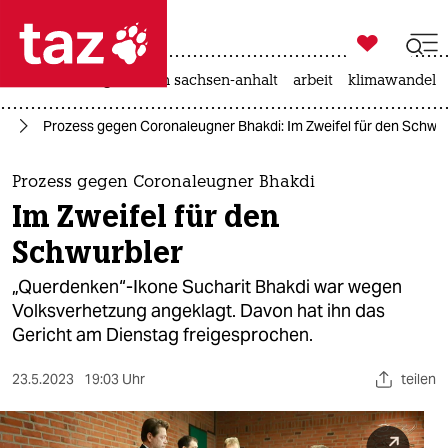

taz zahl ich
hitze
landtagswahl in sachsen-anhalt
arbeit
klimawandel

taz zahl ich
us
Prozess gegen Coronaleugner Bhakdi: Im Zweifel für den Schwur
taz zahl ich
themen
Prozess gegen Coronaleugner Bhakdi
Im Zweifel für den
politik
Schwurbler
öko
„Querdenken“-Ikone Sucharit Bhakdi war wegen
Volksverhetzung angeklagt. Davon hat ihn das
gesellschaft
Gericht am Dienstag freigesprochen.
kultur
23.5.2023
19:03 Uhr
teilen
sport