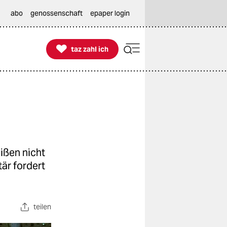
abo
genossenschaft
epaper login

taz zahl ich
taz zahl ich
ißen nicht
är fordert
teilen