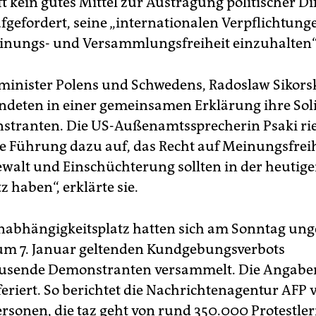
t kein gutes Mittel zur Austragung politischer Di
ufgefordert, seine „internationalen Verpflichtung
nungs- und Versammlungsfreiheit einzuhalten“
inister Polens und Schwedens, Radoslaw Sikorsk
undeten in einer gemeinsamen Erklärung ihre Soli
tranten. Die US-Außenamtssprecherin Psaki rie
e Führung dazu auf, das Recht auf Meinungsfreih
ewalt und Einschüchterung sollten in der heutig
z haben“, erklärte sie.
abhängigkeitsplatz hatten sich am Sonntag ung
zum 7. Januar geltenden Kundgebungsverbots
usende Demonstranten versammelt. Die Angabe
feriert. So berichtet die Nachrichtenagentur AFP 
rsonen, die taz geht von rund 350.000 Protestle