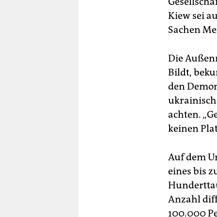
Gesellschaf
Kiew sei a
Sachen Mei
Die Außenm
Bildt, bek
den Demons
ukrainisch
achten. „G
keinen Plat
Auf dem Un
eines bis 
Hundertta
Anzahl dif
100.000 Pe