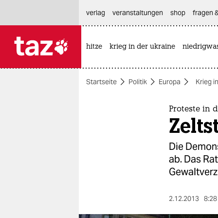
hautnavigation anspringen
hauptinhalt anspringen
footer anspringen
verlag
veranstaltungen
shop
fragen &
hitze
krieg in der ukraine
niedrigwa

taz zahl ich
taz zahl ich
Startseite
Politik
Europa
Krieg i
themen
politik
Proteste in 
Zelts
öko
Die Demons
gesellschaft
ab. Das Rat
Gewaltverz
kultur
sport
2.12.2013
8:28