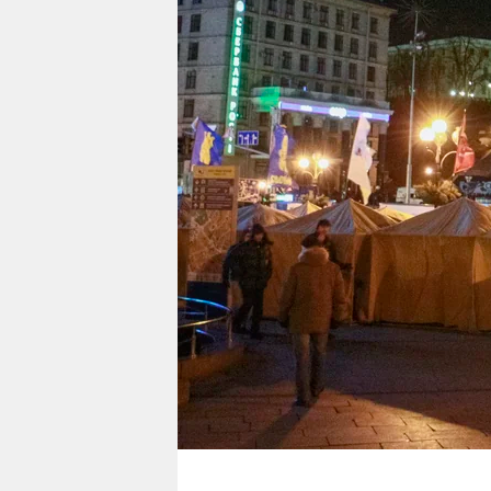
berlin
nord
wahrheit
verlag
verlag
veranstaltungen
shop
fragen & hilfe
unterstützen
abo
genossenschaft