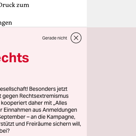
 Druck zum
ngen
ntag in
Gerade nicht
inischen
echts
ief die
umen.
esellschaft! Besonders jetzt
als am
rt gegen Rechtsextremismus
z kooperiert daher mit „Alles
ller Einnahmen aus Anmeldungen
. September – an die Kampagne,
rstützt und Freiräume sichern will,
bei?