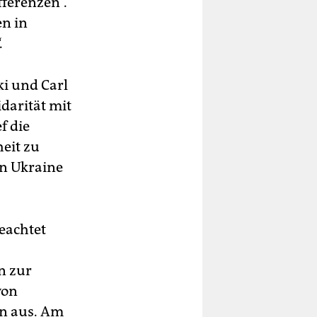
fferenzen“.
en in
.
i und Carl
darität mit
f die
eit zu
en Ukraine
eachtet
n zur
von
rn aus. Am