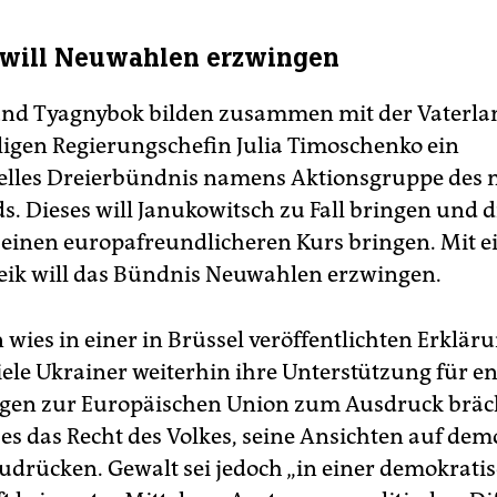
 will Neuwahlen erzwingen
und Tyagnybok bilden zusammen mit der Vaterla
igen Regierungschefin Julia Timoschenko ein
elles Dreierbündnis namens Aktionsgruppe des 
s. Dieses will Janukowitsch zu Fall bringen und d
 einen europafreundlicheren Kurs bringen. Mit 
eik will das Bündnis Neuwahlen erzwingen.
wies in einer in Brüssel veröffentlichten Erklär
viele Ukrainer weiterhin ihre Unterstützung für e
gen zur Europäischen Union zum Ausdruck bräc
 es das Recht des Volkes, seine Ansichten auf de
udrücken. Gewalt sei jedoch „in einer demokrati