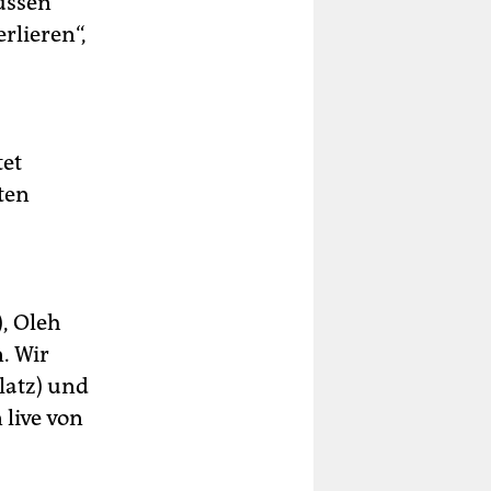
üssen
rlieren“,
tet
sten
), Oleh
. Wir
latz) und
 live von