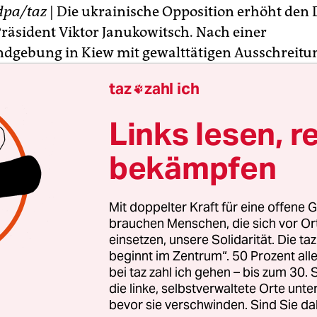
dpa/taz
| Die ukrainische Opposition erhöht den
Präsident Viktor Janukowitsch. Nach einer
dgebung in Kiew mit gewalttätigen Ausschreitu
n tausende Regierungsgegner die Nacht zum Mo
taz
zahl ich

 dem Unabhängigkeitsplatz im Zentrum der ukra
.
Links lesen, r
emonstranten hielten am Montag weiter die
bekämpfen
tszentrale und das Rathaus besetzt. Die Polizei r
sanhänger auf, die Gebäude unverzüglich zu rä
Mit doppelter Kraft für eine offene G
 sprachen von deutlich weniger Demonstranten 
brauchen Menschen, die sich vor O
einsetzen, unsere Solidarität. Die ta
beginnt im Zentrum“. 50 Prozent a
bei taz zahl ich gehen – bis zum 30
die linke, selbstverwaltete Orte unte
bevor sie verschwinden. Sind Sie da