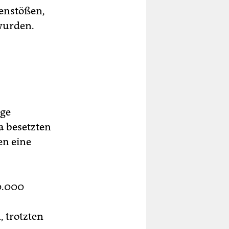
enstößen,
 wurden.
ige
a besetzten
en eine
50.000
 trotzten