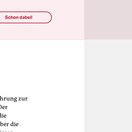
Schon dabei!
ührung zur
Der
die
ber die