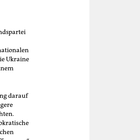
ndspartei
nationalen
ie Ukraine
einem
ung darauf
ngere
hten.
mokratische
schen