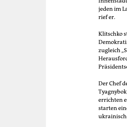
Innenstadt
jeden im La
rief er.
Klitschko s
Demokratis
zugleich „S
Herausford
Präsidents
Der Chef d
Tyagnybok, 
errichten 
starten ei
ukrainisch