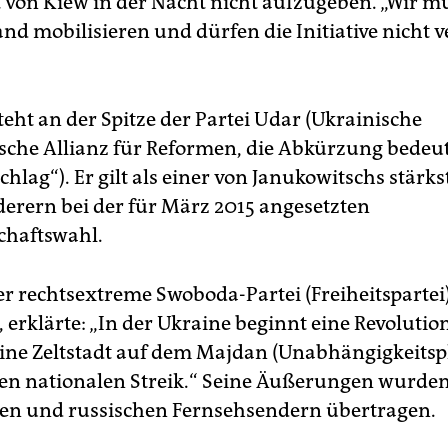
 von Kiew in der Nacht nicht aufzugeben. „Wir m
nd mobilisieren und dürfen die Initiative nicht ve
teht an der Spitze der Partei Udar (Ukrainische
che Allianz für Reformen, die Abkürzung bedeu
chlag“). Er gilt als einer von Janukowitschs stärk
erern bei der für März 2015 angesetzten
chaftswahl.
er rechtsextreme Swoboda-Partei (Freiheitspartei
erklärte: „In der Ukraine beginnt eine Revolution
eine Zeltstadt auf dem Majdan (Unabhängigkeitsp
nen nationalen Streik.“ Seine Äußerungen wurden
en und russischen Fernsehsendern übertragen.