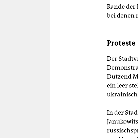
Rande der
bei denen 
Proteste
Der Stadtv
Demonstran
Dutzend Mi
ein leer s
ukrainisch
In der Stad
Janukowits
russischsp