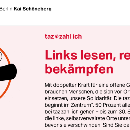
Berlin
Kai Schöneberg
ittene
Terminal für Flüssiggas (LNG) vor der Küst
taz
zahl ich

st nicht gebaut. Der Haushaltsausschuss des Bun
 Mittwoch die Freigabe weiterer Mittel für den
LN
Links lesen, r
twa 5 Kilometer vor der Küste des Badeorts Sellin
bekämpfen
ände „das größte fossile Projekt Europas“ genan
r Anlandestelle für Flüssiggas müsse „einer wei
Mit doppelter Kraft für eine offene G
terzogen“ werden, „bevor die hierfür benötigten 
brauchen Menschen, die sich vor O
einsetzen, unsere Solidarität. Die ta
 werden“, urteilte der Ausschuss. Weitere Gelder 
beginnt im Zentrum“. 50 Prozent a
be es nur „unter Einbezug der vorgebrachten Int
bei taz zahl ich gehen – bis zum 30
nde der
lokalen Akteure
“. Gleichzeitig genehmigt
die linke, selbstverwaltete Orte unte
bevor sie verschwinden. Sind Sie da
Mehrbedarfe für fünf weitere LNG-Terminals in