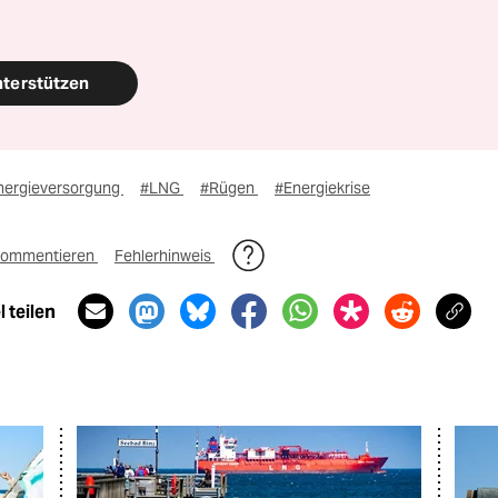
nterstützen
nergieversorgung
#LNG
#Rügen
#Energiekrise
ommentieren
Fehlerhinweis
 teilen