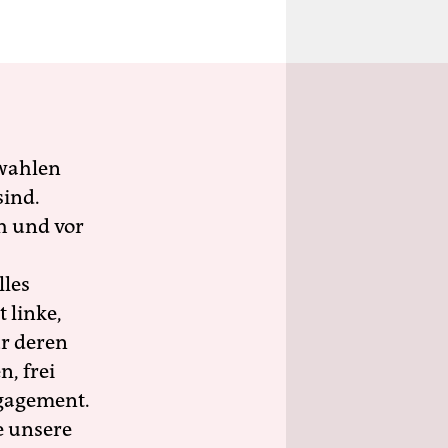
wahlen
sind.
h und vor
lles
 linke,
ür deren
n, frei
ngagement.
e unsere