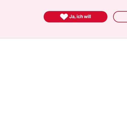
nen Euro. Sie sollen den Ausfall von russischem 
e-Kriegs kompensieren. Insgesamt belaufen sich 

Ja, ich will
schen auf 8,2 Milliarden Euro. Allein in diesem J
5 Milliarden Euro dazukommen.