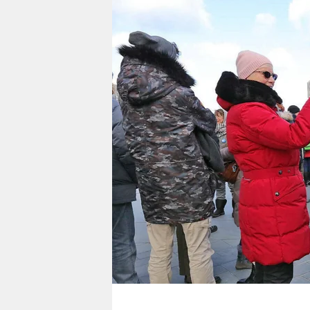
berlin
nord
wahrheit
verlag
verlag
veranstaltungen
shop
fragen & hilfe
unterstützen
abo
genossenschaft