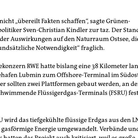
nicht „übereilt Fakten schaffen“, sagte Grünen-
olitiker Sven-Christian Kindler zur taz. Der Sta
„der Auswirkungen auf den Naturraum Ostsee, di
undsätzliche Notwendigkeit“ fraglich.
ekonzern RWE hatte bislang eine 38 Kilometer lan
ehafen Lubmin zum Offshore-Terminal im Südos
ier sollten zwei Plattformen gebaut werden, an d
chwimmende Flüssigerdgas-Terminals (FSRU) fe
U wird das tiefgekühlte flüssige Erdgas aus den L
 gasförmige Energie umgewandelt. Verbände un
k hatten das Projekt auch kritisiert, weil es große