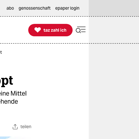
abo
genossenschaft
epaper login

taz zahl ich
taz zahl ich
t
ppt
ine Mittel
gehende
teilen