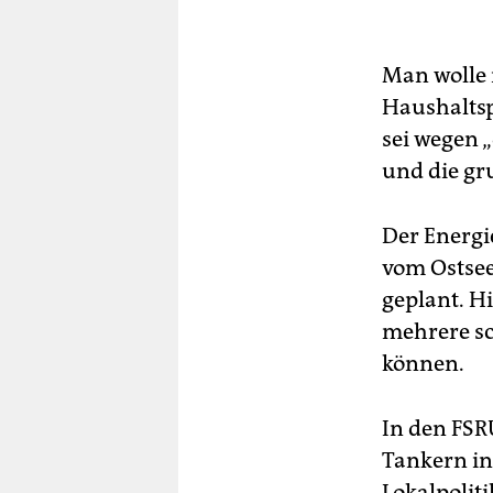
Man wolle 
Haushaltsp
sei wegen 
und die gr
Der Energi
vom Ostse
geplant. H
mehrere s
können.
In den FSR
Tankern in
Lokalpoliti