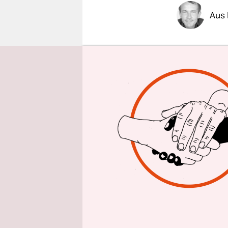
epaper login
Aus 
Der umstr
wird vorer
stoppte am
Terminal e
Umweltverb
Der Bau de
Prüfung un
freigegeben
Planung ge
und Einwä
Ausschuss 