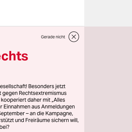
e Rügens
Gerade nicht
destags
G
-
echts
, den
nt hatten.
tergehenden
esellschaft! Besonders jetzt
Mittel
rt gegen Rechtsextremismus
z kooperiert daher mit „Alles
für die
ller Einnahmen aus Anmeldungen
eressen
. September – an die Kampagne,
e der
rstützt und Freiräume sichern will,
bei?
 Höhe von