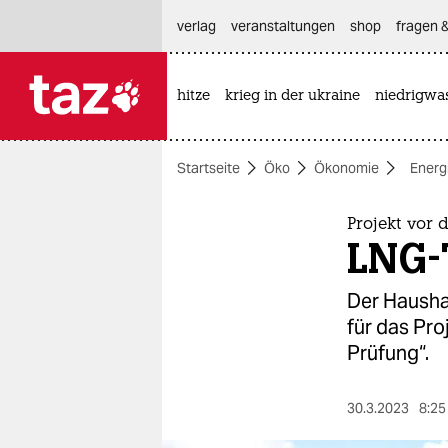
hautnavigation anspringen
hauptinhalt anspringen
footer anspringen
verlag
veranstaltungen
shop
fragen &
hitze
krieg in der ukraine
niedrigwa

taz zahl ich
taz zahl ich
Startseite
Öko
Ökonomie
Energ
themen
politik
Projekt vor 
LNG-
öko
Der Hausha
gesellschaft
für das Pro
Prüfung“.
kultur
sport
30.3.2023
8:25