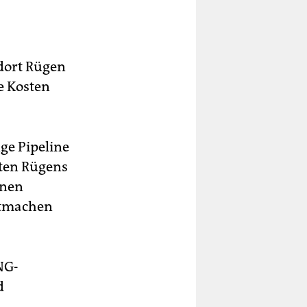
ndort Rügen
e Kosten
ge Pipeline
ten Rügens
enen
stmachen
NG-
d