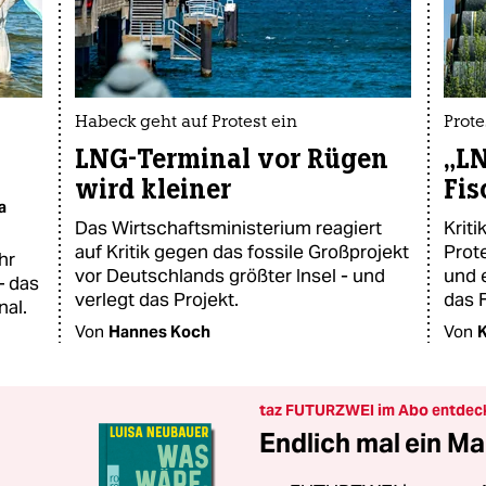
Habeck geht auf Protest ein
Prot
LNG-Terminal vor Rügen
„LN
wird kleiner
Fis
a
Das Wirtschaftsministerium reagiert
Kriti
auf Kritik gegen das fossile Großprojekt
Prote
hr
vor Deutschlands größter Insel - und
und 
– das
verlegt das Projekt.
das 
nal.
Von
Hannes Koch
Von
taz FUTURZWEI im Abo entdec
Endlich mal ein Ma