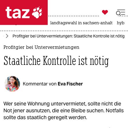

taz zahl ich
niedrigwasser
rente
landtagswahl in sachsen-anhalt
hybri

taz zahl ich
te
Profitgier bei Untervermietungen: Staatliche Kontrolle ist nötig
taz zahl ich
Profitgier bei Untervermietungen
themen
Staatliche Kontrolle ist nötig
politik
öko
Kommentar von
Eva Fischer
gesellschaft
kultur
Wer seine Wohnung untervermietet, sollte nicht die
Not jener ausnutzen, die eine Bleibe suchen. Notfalls
sport
sollte das staatlich geregelt werden.