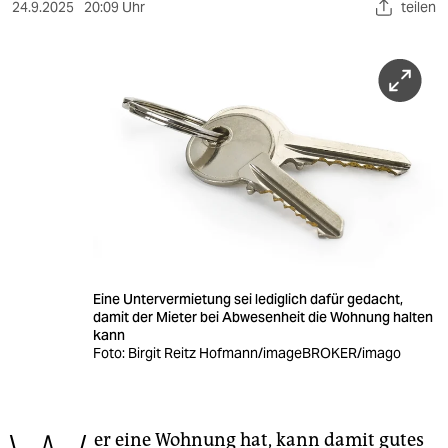
berlin
24.9.2025
20:09 Uhr
teilen
nord
wahrheit
verlag
verlag
veranstaltungen
shop
fragen & hilfe
Eine Untervermietung sei lediglich dafür gedacht,
damit der Mieter bei Abwesenheit die Wohnung halten
unterstützen
kann
Foto: Birgit Reitz Hofmann/imageBROKER/imago
abo
genossenschaft
er eine Wohnung hat, kann damit gutes