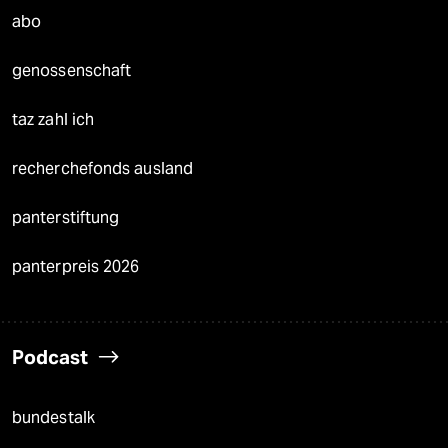
abo
genossenschaft
taz zahl ich
recherchefonds ausland
panterstiftung
panterpreis 2026
Podcast
bundestalk