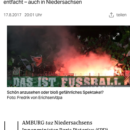
berlin
entfacht – auch in Niedersachsen
nord
17.8.2017
20:01 Uhr
teilen
wahrheit
verlag
verlag
veranstaltungen
shop
fragen & hilfe
Schön anzusehen oder bloß gefährliches Spektakel?
unterstützen
Foto: Fredrik von Erichsen/dpa
abo
genossenschaft
AMBURG
taz
Niedersachsens