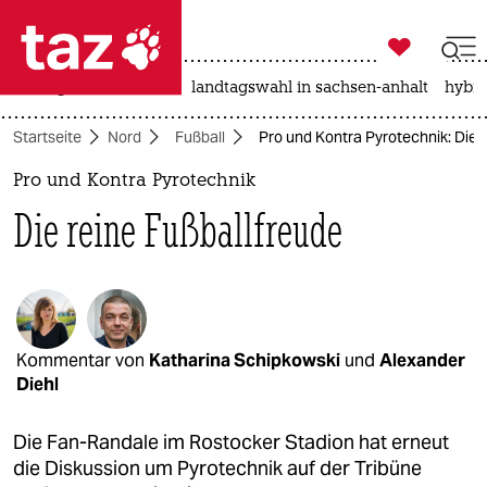

taz zahl ich
niedrigwasser
rente
landtagswahl in sachsen-anhalt
hybri

taz zahl ich
Startseite
Nord
Fußball
Pro und Kontra Pyrotechnik: Die 
taz zahl ich
Pro und Kontra Pyrotechnik
themen
Die reine Fußballfreude
politik
öko
gesellschaft
Kommentar von
Katharina Schipkowski
und
Alexander
Diehl
kultur
sport
Die Fan-Randale im Rostocker Stadion hat erneut
die Diskussion um Pyrotechnik auf der Tribüne