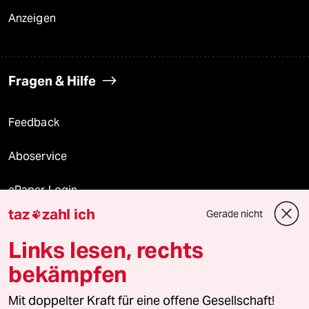
Anzeigen
Fragen & Hilfe
Feedback
Aboservice
ePaper Login
taz
zahl ich
Gerade nicht

Downloads für Abonnierende
Links lesen, rechts
bekämpfen
© 2026 taz Verlags und Vertriebs GmbH
Mit doppelter Kraft für eine offene Gesellschaft!
Alle Rechte vorbehalten. Bei rechtlichen Fragen oder für Genehmigungen