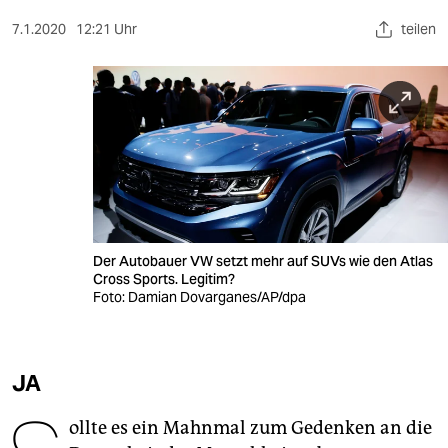
berlin
7.1.2020
12:21 Uhr
teilen
nord
wahrheit
verlag
verlag
veranstaltungen
shop
Der Autobauer VW setzt mehr auf SUVs wie den Atlas
Cross Sports. Legitim?
fragen & hilfe
Foto: Damian Dovarganes/AP/dpa
unterstützen
abo
JA
genossenschaft
ollte es ein Mahnmal zum Gedenken an die