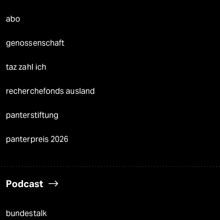
abo
genossenschaft
taz zahl ich
recherchefonds ausland
panterstiftung
panterpreis 2026
Podcast
bundestalk