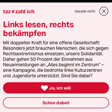
fernverbindung
taz
zahl ich
Gerade nicht

klima update°
Links lesen, rechts
bekämpfen
Mauerecho
Mit doppelter Kraft für eine offene Gesellschaft!
Freie Rede
Besonders jetzt brauchen Menschen, die sich gegen
Rechtsextremismus einsetzen, unsere Solidarität.
reingehen
Daher gehen 50 Prozent der Einnahmen aus
Neuanmeldungen an „Alles beginnt im Zentrum“ –
eine Kampagne, die bedrohte linke Kulturzentren
und Jugendorte unterstützt. Sind Sie dabei?
Newsletter

Ja, ich will
team zukunft
Schon dabei!
taz frisch