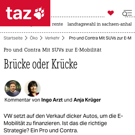

taz zahl ich
hitze
niedrigwasser
rente
landtagswahl in sachsen-anhalt

taz zahl ich
Startseite
Öko
Verkehr
Pro und Contra Mit SUVs zur E-Mob
taz zahl ich
Pro und Contra Mit SUVs zur E-Mobilität
themen
Brücke oder Krücke
politik
öko
gesellschaft
Kommentar von
Ingo Arzt
und
Anja Krüger
kultur
VW setzt auf den Verkauf dicker Autos, um die E-
sport
Mobilität zu finanzieren. Ist das die richtige
Strategie? Ein Pro und Contra.