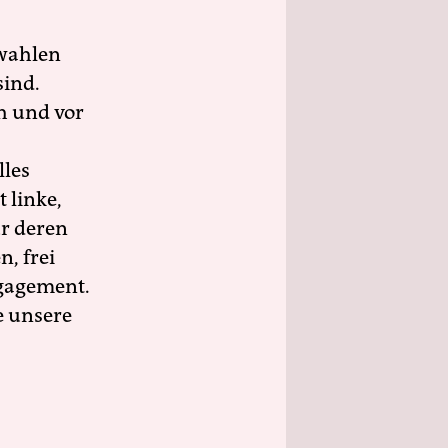
wahlen
sind.
h und vor
lles
 linke,
ür deren
n, frei
ngagement.
e unsere