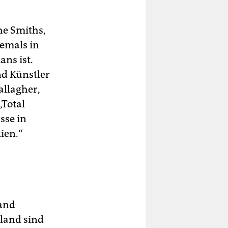
he Smiths,
jemals in
ns ist.
nd Künstler
allagher,
 „Total
sse in
ien.“
land
mland sind