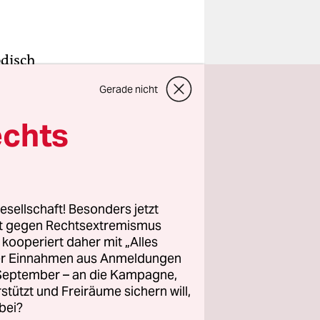
odisch
bäude
Gerade nicht
Knie
nge
echts
 Es ist
zert sie
dol.
esellschaft! Besonders jetzt
rt gegen Rechtsextremismus
Pop, zum
z kooperiert daher mit „Alles
achsende,
ller Einnahmen aus Anmeldungen
soll nach
. September – an die Kampagne,
 sein.
rstützt und Freiräume sichern will,
bei?