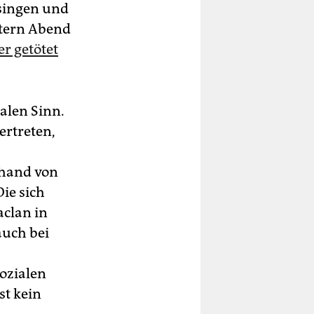
singen und
stern Abend
r getötet
talen Sinn.
ertreten,
nhand von
ie sich
aclan in
auch bei
ozialen
st kein