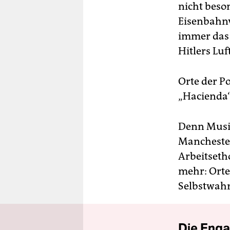
nicht beson
Eisenbahnv
immer das 
Hitlers Luf
Orte der Po
„Hacienda“
Denn Musi
Manchester
Arbeitseth
mehr: Orte
Selbstwahr
Die Enga