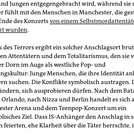
nd Jungen entgegengebracht wird, während sie 
er fühlt mit den Menschen in Manchester, die ge
Ende des Konzerts
von einem Selbstmordattentäte
tzt wurden
.
k des Terrors ergibt ein solcher Anschlagsort bru
den Attentätern und dem Totalitarismus, den sie v
er Dorn im Auge als westliche Pop- und
ngskultur: Junge Menschen, die ihre Identität a
ern suchen. Die Konflikte symbolisch austragen. D
h ändern, sich ausprobieren dürfen. Nach dem Bat
h Orlando, nach Nizza und Berlin handelt es sich 
ester Arena und dem Teenpop-Konzert um ein
isches Ziel. Dass IS-Anhänger den Anschlag in s
feierten, ehe Klarheit über die Täter herrschte, i