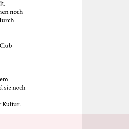
dt,
hnen noch
durch
 Club
dem
d sie noch
 Kultur.