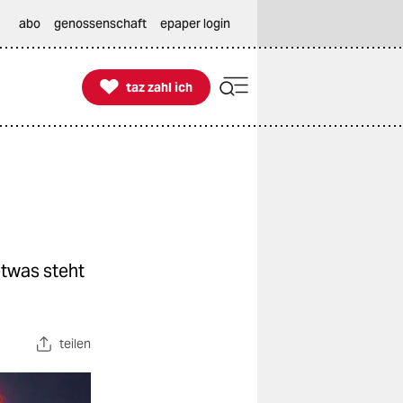
abo
genossenschaft
epaper login

taz zahl ich
taz zahl ich
etwas steht
teilen