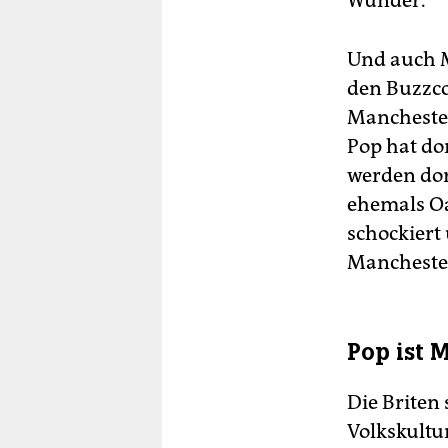
Wunder.
Und auch M
den Buzzco
Manchester
Pop hat do
werden dor
ehemals O
schockiert
Manchester
Pop ist 
Die Briten 
Volkskultu