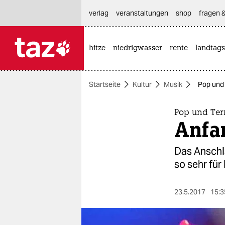
hautnavigation anspringen
hauptinhalt anspringen
footer anspringen
verlag
veranstaltungen
shop
fragen &
hitze
niedrigwasser
rente
landtags

taz zahl ich
taz zahl ich
Startseite
Kultur
Musik
Pop und 
themen
politik
Pop und Ter
Anfa
öko
Das Anschl
gesellschaft
so sehr für
kultur
23.5.2017
15:3
sport