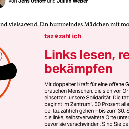
Von
Jens Uthoff
und
Julian Weber
sind vielsagend. Ein humpelndes Mädchen mit m
Bluejeans wird von Rettungskräften aus dem Ge
taz
zahl ich

in Bein ihrer Jeans abgeschnitten, die Wunde am 
rbunden werden. Am Oberarm Blut. Dann das ju
Links lesen, r
ielleicht 14, mit den Häschenohren auf dem Kopf.
bekämpfen
nsignien, mit denen die Sängerin spielt, deren Kon
ben: Ariana Grande, US-Popsängerin und Teen-I
Mit doppelter Kraft für eine offene G
brauchen Menschen, die sich vor O
e Teenies, das war mal der Ausgangspunkt von 
einsetzen, unsere Solidarität. Die ta
it der Beatlemania. Kreischende Teenies, Heranw
beginnt im Zentrum“. 50 Prozent a
k und Todesangst aus Konzertsälen rennen
, das 
bei taz zahl ich gehen – bis zum 30
 der Terroristen auch der Endpunkt der Popkultur
die linke, selbstverwaltete Orte unte
bevor sie verschwinden. Sind Sie da