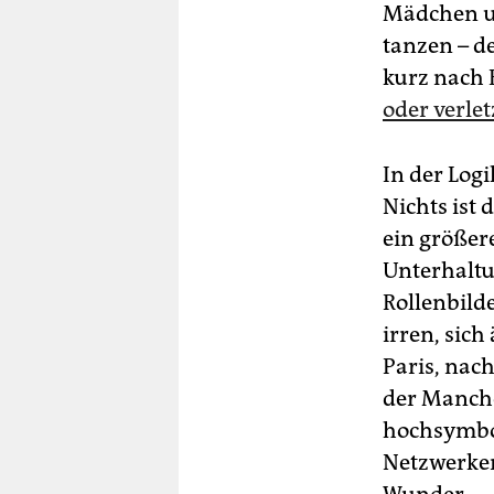
Mädchen u
tanzen – d
kurz nach 
oder verle
In der Logi
Nichts ist 
ein größer
Unterhaltu
Rollenbild
irren, sic
Paris, nac
der Manch
hochsymbol
Netzwerken 