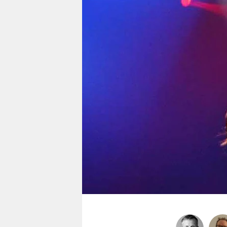
berlin
nord
wahrheit
verlag
verlag
veranstaltungen
shop
fragen & hilfe
unterstützen
abo
genossenschaft