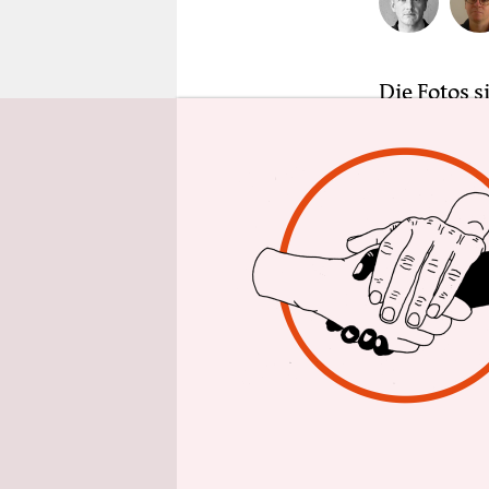
epaper login
Die Fotos 
löchrigen 
geführt. E
musste ve
Mädchen, v
eines der I
besucht ha
Kreischend
Beispiel m
die
in Pani
dem Willen