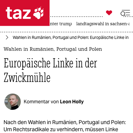

taz zahl ich
nahost-konflikt
usa unter trump
landtagswahl in sachsen-an

taz zahl ich
en
Wahlen in Rumänien, Portugal und Polen: Europäische Linke in 
taz zahl ich
Wahlen in Rumänien, Portugal und Polen
themen
Europäische Linke in der
politik
Zwickmühle
öko
gesellschaft
Kommentar von
Leon Holly
kultur
sport
Nach den Wahlen in Rumänien, Portugal und Polen:
Um Rechtsradikale zu verhindern, müssen Linke