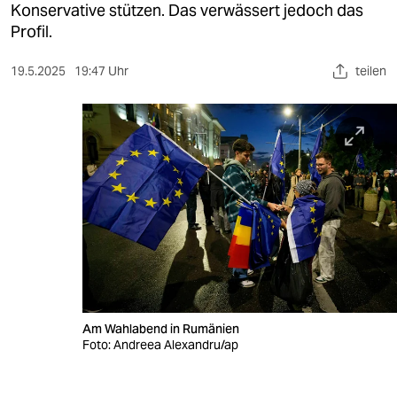
berlin
Konservative stützen. Das verwässert jedoch das
Profil.
nord
19.5.2025
19:47 Uhr
teilen
wahrheit
verlag
verlag
veranstaltungen
shop
fragen & hilfe
unterstützen
Am Wahlabend in Rumänien
abo
Foto: Andreea Alexandru/ap
genossenschaft