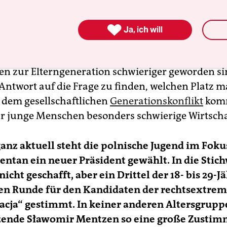
nden gesellschaftlichen Wandel durchgemacht. Die
len Institutionen ist infrage gestellt – Kirche, Fami

Ja, ich will
erbeziehungen – und gleichzeitig bleiben diese
ant. Dieser schnelle Wandel hat dazu beigetragen,
n zur Elterngeneration schwieriger geworden si
 Antwort auf die Frage zu finden, welchen Platz m
 dem gesellschaftlichen
Generationskonflikt
kom
ür junge Menschen besonders schwierige Wirtscha
ganz aktuell steht die polnische Jugend im Foku
tan ein neuer Präsident gewählt. In die Stic
nicht geschafft, aber ein Drittel der 18- bis 29-J
ten Runde für den Kandidaten der rechtsextre
cja“ gestimmt. In keiner anderen Altersgruppe
tzende Sławomir Mentzen so eine große Zusti