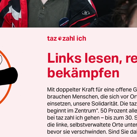
taz
zahl ich

Links lesen, r
rview von
Anastasia Zejneli
bekämpfen
Mit doppelter Kraft für eine offene G
Krawatzek, Sie forschen zu dem Identitätsverst
brauchen Menschen, die sich vor O
nschen in Polen
. Für viele sei es eine Herausfo
einsetzen, unsere Solidarität. Die ta
t in der polnischen Gesellschaft zu verorten. W
beginnt im Zentrum“. 50 Prozent a
bei taz zahl ich gehen – bis zum 30
e Jugend damit?
die linke, selbstverwaltete Orte unte
bevor sie verschwinden. Sind Sie da
watzek:
In den letzten zwei Jahrzehnten hat Polen