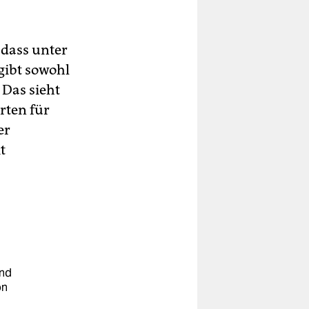
 dass unter
gibt sowohl
 Das sieht
rten für
er
t
und
on