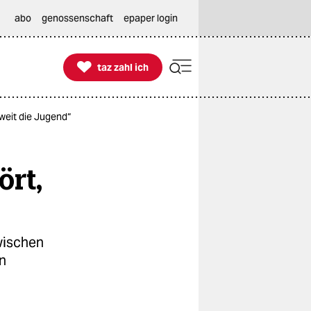
abo
genossenschaft
epaper login

taz zahl ich
taz zahl ich
zweit die Jugend“
ört,
wischen
n