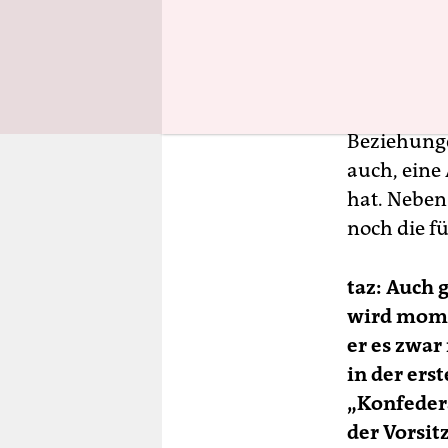
tiefgreife
traditionel
Geschlecht
aber relev
Beziehunge
auch, eine
hat. Neben
noch die f
taz: Auch 
wird momen
er es zwar 
in der ers
„Konfedera
der Vorsi