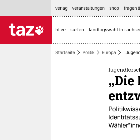
hautnavigation anspringen
hauptinhalt anspringen
footer anspringen
verlag
veranstaltungen
shop
fragen &
hitze
surfen
landtagswahl in sachse

taz zahl ich
taz zahl ich
Startseite
Politik
Europa
Jugendf
themen
politik
Jugendforsch
„Die 
öko
entzw
gesellschaft
Politikwis
kultur
Identitäts
Wähler*inn
sport