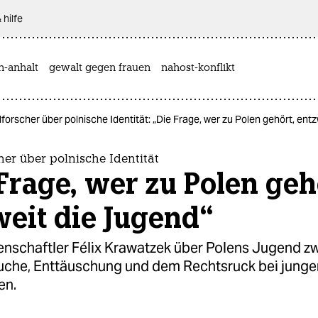
 hilfe
n-anhalt
gewalt gegen frauen
nahost-konflikt
orscher über polnische Identität: „Die Frage, wer zu Polen gehört, ent
er über polnische Identität
Frage, wer zu Polen geh
eit die Jugend“
senschaftler Félix Krawatzek über Polens Jugend z
suche, Enttäuschung und dem Rechtsruck bei junge
en.