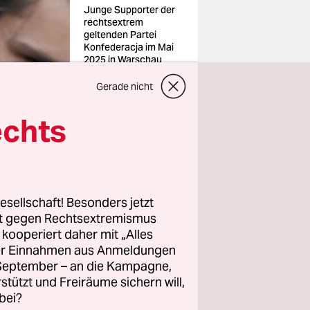
Junge Supporter der
rechtsextrem
geltenden Partei
Konfederacja im Mai
2025 in Warschau
Foto: Omar
Marques/getty
Gerade nicht
images
echts
esellschaft! Besonders jetzt
ändnis von
rt gegen Rechtsextremismus
rderung,
z kooperiert daher mit „Alles
arum
ller Einnahmen aus Anmeldungen
. September – an die Kampagne,
rstützt und Freiräume sichern will,
bei?
 einen