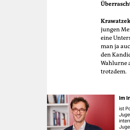
Überrascht
Krawatzek
jungen Men
eine Unter
man ja auc
den Kandi
Wahlurne a
trotzdem.
Im I
ist P
Juge
inter
Jugen