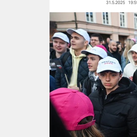
berlin
31.5.2025
19:5
nord
wahrheit
verlag
verlag
veranstaltungen
shop
fragen & hilfe
unterstützen
abo
genossenschaft