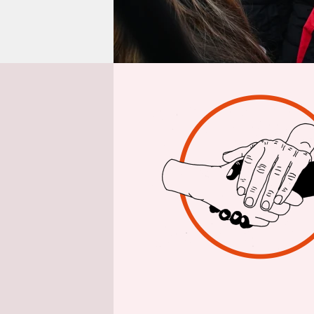
epaper login
Inte
taz: Herr 
jungen Me
sich selbs
kämpft di
Félix Kra