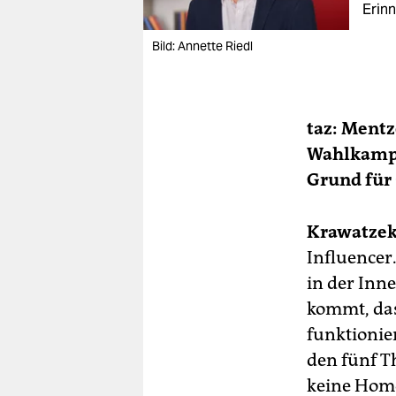
Erin
Bild: Annette Riedl
taz: Mentz
Wahlkampf
Grund für 
Krawatzek
Influencer.
in der Inn
kommt, das
funktionie
den fünf T
keine Homo