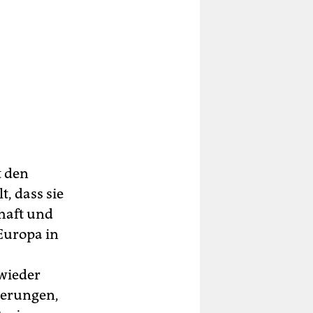
t den
, dass sie
chaft und
 Europa in
 wieder
gerungen,