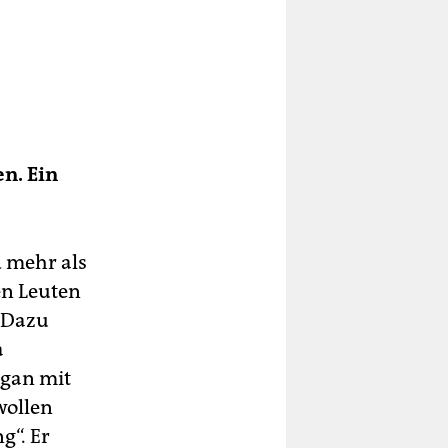
n. Ein
d mehr als
en Leuten
. Dazu
a
ogan mit
wollen
g“. Er