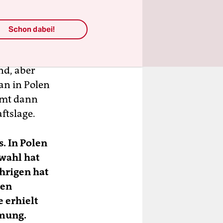
 Rolle von
lie,
Schon dabei!
 Normen
 dass
nd, aber
an in Polen
mt dann
ftslage.
s. In Polen
hwahl hat
ährigen hat
men
 erhielt
mmung.