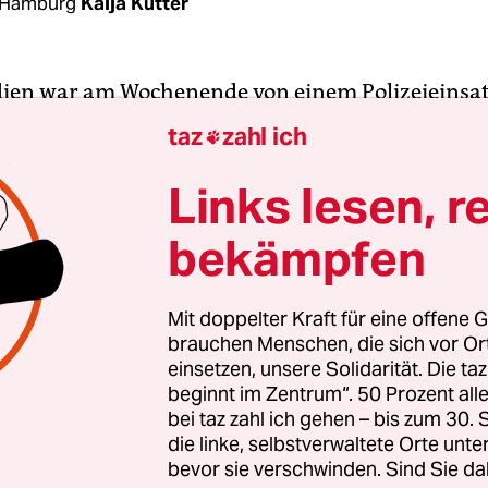
 Hamburg
Kaija Kutter
ien war am Wochenende von einem Polizeieinsat
 Ida-Ehre-Schule zu lesen. „Schüler verprügeln Po
taz
zahl ich

ert hart“, titelte das
Abendblatt
,
„Jugendliche gre
 vor Hamburger Schule an“, der
NDR
. Grundlage w
Links lesen, r
ilung der Polizei von Freitag, „Schüler greifen
bekämpfen
mten in Hamburg-Eimsbüttel an“. Der Beamte hab
wei Jungen schlichten wollen und sei dabei ange
gegen den Kopf getreten“ worden.
Mit doppelter Kraft für eine offene G
brauchen Menschen, die sich vor O
einsetzen, unsere Solidarität. Die ta
t sei ein
„Cop4U“
, der im Schulumfeld tätig ist. Er
beginnt im Zentrum“. 50 Prozent a
terwegs, trug einen Helm und blieb unverletzt. 
bei taz zahl ich gehen – bis zum 30
eilung der Polizei ging dem Handeln der Schüler 
die linke, selbstverwaltete Orte unte
bevor sie verschwinden. Sind Sie da
 Polizisten voraus. Dieser fuhr am Donnerstag n