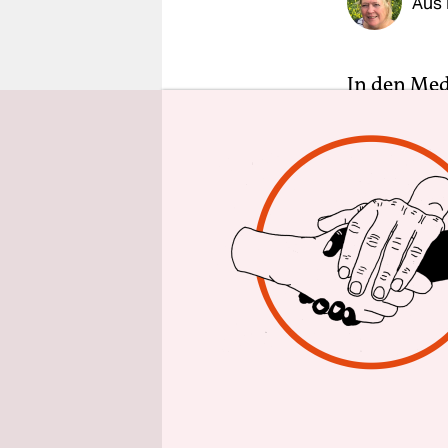
Aus
epaper login
In den Med
Eimsbüttler
Senat reagi
Polizisten
Pressemitte
Polizeibea
zwischen z
„mehrfach 
Der Polizis
dem Rad un
Pressemitt
Aktion des