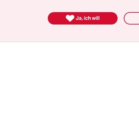
ankreye Streife und bemerkte zwei Schüler, die si
tlich stritten“. Um sie herum habe eine Traube v

Ja, ich will
lichen gestanden.