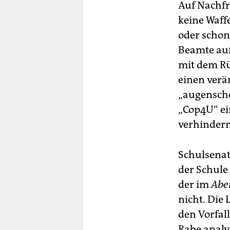
Auf Nachfra
keine Waffe
oder schon 
Beamte auf
mit dem Rü
einen verä
„augensche
„Cop4U“ ei
verhindern
Schulsenat
der Schule
der im
Abe
nicht. Die 
den Vorfal
Rabe analys