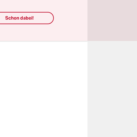
ch
on Kindern
Schon dabei!