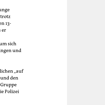
Junge
trotz
en 13-
 er
 um sich
ringen und
lichen „auf
t und den
r Gruppe
e Polizei