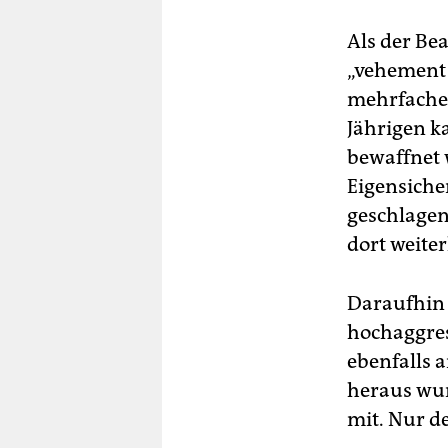
Als der Be
„vehement 
mehrfacher
Jährigen k
bewaffnet 
Eigensiche
geschlagen
dort weiter
Daraufhin 
hochaggres
ebenfalls 
heraus wurd
mit. Nur d