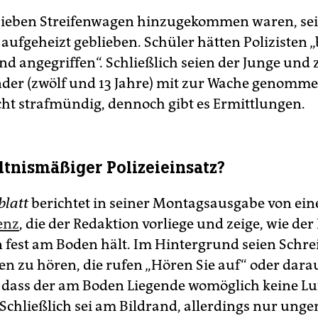
ieben Streifenwagen hinzugekommen waren, sei
ufgeheizt geblieben. Schüler hätten Polizisten „b
nd angegriffen“. Schließlich seien der Junge und 
nder (zwölf und 13 Jahre) mit zur Wache genomm
icht strafmündig, dennoch gibt es Ermittlungen.
tnismäßiger Polizeieinsatz?
latt
berichtet in seiner Montagsausgabe von ein
enz
, die der Redaktion vorliege und zeige, wie der 
 fest am Boden hält. Im Hintergrund seien Schre
en zu hören, die rufen „Hören Sie auf“ oder dara
 dass der am Boden Liegende womöglich keine Lu
chließlich sei am Bildrand, allerdings nur unge