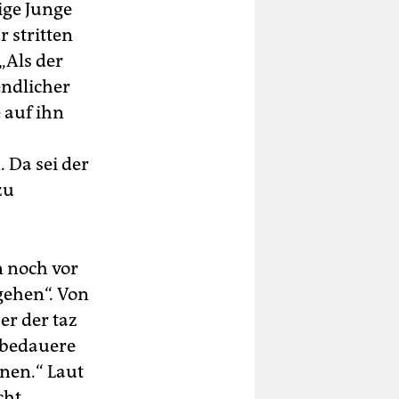
ige Junge
r stritten
„Als der
endlicher
 auf ihn
 Da sei der
zu
n noch vor
gehen“. Von
er der taz
e bedauere
hnen.“ Laut
cht,