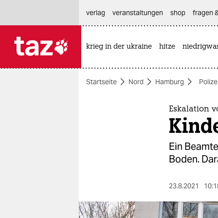
hautnavigation anspringen
hauptinhalt anspringen
footer anspringen
verlag
veranstaltungen
shop
fragen &
krieg in der ukraine
hitze
niedrigwa

taz zahl ich
taz zahl ich
Startseite
Nord
Hamburg
Polize
themen
politik
Eskalation 
Kinde
öko
Ein Beamter
gesellschaft
Boden. Dar
kultur
23.8.2021
10:1
sport