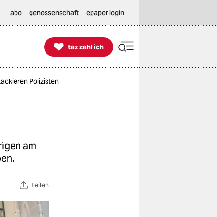
abo
genossenschaft
epaper login

taz zahl ich
taz zahl ich
ackieren Polizisten
n
hrigen am
ben.
teilen