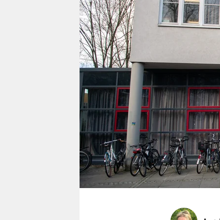
berlin
nord
wahrheit
verlag
verlag
veranstaltungen
shop
fragen & hilfe
unterstützen
abo
genossenschaft