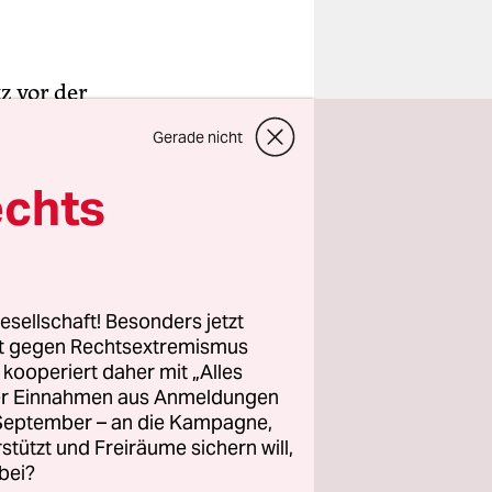
z vor der
lizist –
Gerade nicht
ifen
ar eine
echts
e Streit
griffen und
esellschaft! Besonders jetzt
rt gegen Rechtsextremismus
z kooperiert daher mit „Alles
 war mit
ller Einnahmen aus Anmeldungen
Laut
. September – an die Kampagne,
eine
rstützt und Freiräume sichern will,
bei?
achmittag