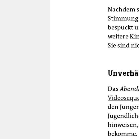
Nachdem s
Stimmung a
bespuckt u
weitere Ki
Sie sind n
Unverhäl
Das
Abendb
Videosequ
den Jungen
Jugendlich
hinweisen,
bekomme. S