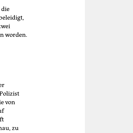
 die
eleidigt,
zwei
en worden.
er
Polizist
ie von
uf
ft
nau, zu