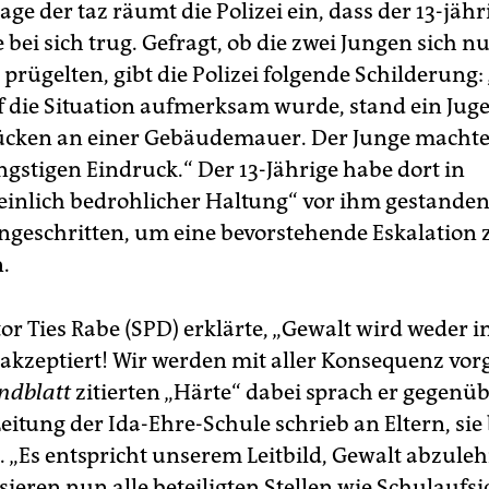
ge der taz räumt die Polizei ein, dass der 13-jähr
 bei sich trug. Gefragt, ob die zwei Jungen sich nu
prügelten, gibt die Polizei folgende Schilderung: 
 die Situation aufmerksam wurde, stand ein Jug
cken an einer Gebäudemauer. Der Junge machte
ngstigen Eindruck.“ Der 13-Jährige habe dort in
inlich bedrohlicher Haltung“ vor ihm gestanden.
ngeschritten, um eine bevorstehende Eskalation 
.
or Ties Rabe (SPD) erklärte, „Gewalt wird weder i
 akzeptiert! Wir werden mit aller Konsequenz vor
ndblatt
zitierten „Härte“ dabei sprach er gegenüb
Leitung der Ida-Ehre-Schule schrieb an Eltern, si
l. „Es entspricht unserem Leitbild, Gewalt abzule
ieren nun alle beteiligten Stellen wie Schulaufsi