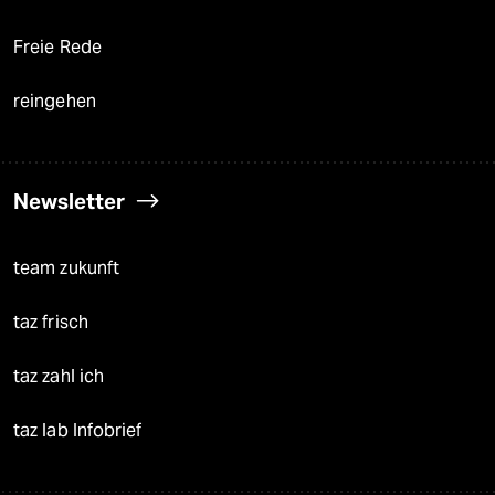
Freie Rede
reingehen
Newsletter
team zukunft
taz frisch
taz zahl ich
taz lab Infobrief