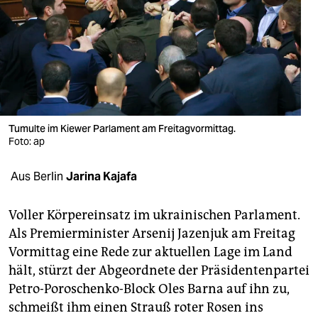
berlin
nord
wahrheit
verlag
verlag
Tumulte im Kiewer Parlament am Freitagvormittag.
Foto: ap
veranstaltungen
Aus Berlin
Jarina Kajafa
shop
fragen & hilfe
Voller Körpereinsatz im ukrainischen Parlament.
Als Premierminister Arsenij Jazenjuk am Freitag
unterstützen
Vormittag eine Rede zur aktuellen Lage im Land
abo
hält, stürzt der Abgeordnete der Präsidentenpartei
Petro-Poroschenko-Block Oles Barna auf ihn zu,
genossenschaft
schmeißt ihm einen Strauß roter Rosen ins