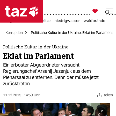

taz zahl ich
krieg in der ukraine
hitze
niedrigwasser
waldbrände

taz zahl ich
Korruption
Politische Kultur in der Ukraine: Eklat im Parlament
taz zahl ich
themen
Politische Kultur in der Ukraine
Eklat im Parlament
politik
Ein erboster Abgeordneter versucht
öko
Regierungschef Arsenij Jazenjuk aus dem
Plenarsaal zu entfernen. Denn der müsse jetzt
gesellschaft
zurücktreten.
kultur
11.12.2015
14:59 Uhr
teilen
sport