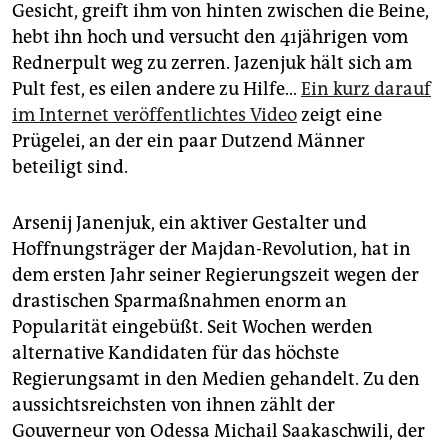
epaper login
Gesicht, greift ihm von hinten zwischen die Beine,
hebt ihn hoch und versucht den 41jährigen vom
Rednerpult weg zu zerren. Jazenjuk hält sich am
Pult fest, es eilen andere zu Hilfe...
Ein kurz darauf
im Internet veröffentlichtes Video
zeigt eine
Prügelei, an der ein paar Dutzend Männer
beteiligt sind.
Arsenij Janenjuk, ein aktiver Gestalter und
Hoffnungsträger der Majdan-Revolution, hat in
dem ersten Jahr seiner Regierungszeit wegen der
drastischen Sparmaßnahmen enorm an
Popularität eingebüßt. Seit Wochen werden
alternative Kandidaten für das höchste
Regierungsamt in den Medien gehandelt. Zu den
aussichtsreichsten von ihnen zählt der
Gouverneur von Odessa Michail Saakaschwili, der