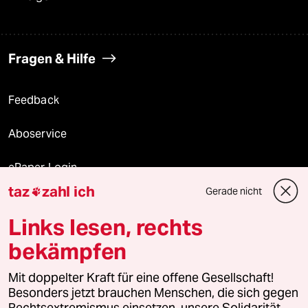
Fragen & Hilfe
Feedback
Aboservice
ePaper Login
taz
zahl ich
Gerade nicht

Downloads für Abonnierende
Links lesen, rechts
bekämpfen
© 2026 taz Verlags und Vertriebs GmbH
Alle Rechte vorbehalten. Bei rechtlichen Fragen oder für Genehmigungen
Mit doppelter Kraft für eine offene Gesellschaft!
wenden Sie sich bitte an
lizenzen@taz.de
Besonders jetzt brauchen Menschen, die sich gegen