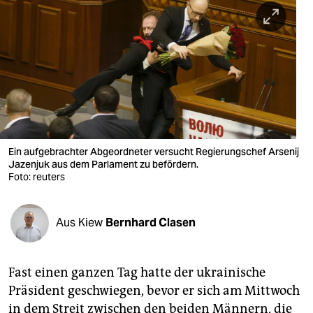
berlin
nord
wahrheit
verlag
verlag
veranstaltungen
Ein aufgebrachter Abgeordneter versucht Regierungschef Arsenij
Jazenjuk aus dem Parlament zu befördern.
Foto: reuters
shop
fragen & hilfe
Aus Kiew
Bernhard Clasen
unterstützen
abo
Fast einen ganzen Tag hatte der ukrainische
genossenschaft
Präsident geschwiegen, bevor er sich am Mittwoch
in dem Streit zwischen den beiden Männern, die