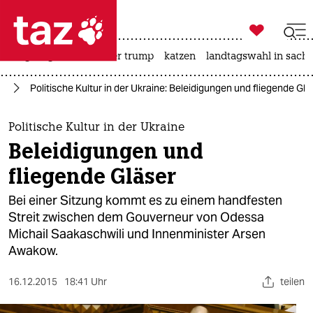

taz zahl ich
bergsteigen
usa unter trump
katzen
landtagswahl in sachs

taz zahl ich
pa
Politische Kultur in der Ukraine: Beleidigungen und fliegende Glä
taz zahl ich
themen
Politische Kultur in der Ukraine
Beleidigungen und
politik
fliegende Gläser
öko
Bei einer Sitzung kommt es zu einem handfesten
Streit zwischen dem Gouverneur von Odessa
gesellschaft
Michail Saakaschwili und Innenminister Arsen
Awakow.
kultur
sport
16.12.2015
18:41 Uhr
teilen