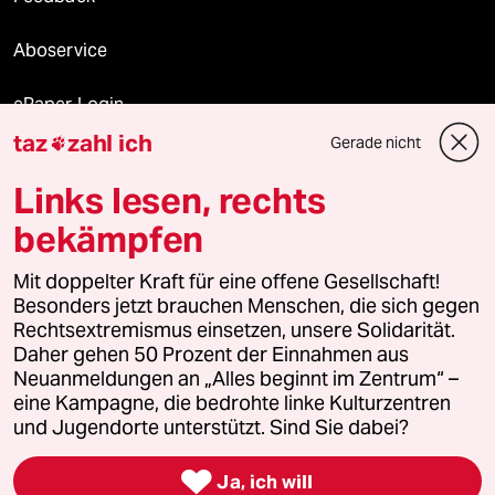
Aboservice
ePaper Login
taz
zahl ich
Gerade nicht

Downloads für Abonnierende
Links lesen, rechts
bekämpfen
© 2026 taz Verlags und Vertriebs GmbH
Mit doppelter Kraft für eine offene Gesellschaft!
Alle Rechte vorbehalten. Bei rechtlichen Fragen oder für Genehmigungen
wenden Sie sich bitte an
lizenzen@taz.de
Besonders jetzt brauchen Menschen, die sich gegen
Rechtsextremismus einsetzen, unsere Solidarität.
Daher gehen 50 Prozent der Einnahmen aus
Feedback
Redaktionsstatut
Kommune-Richtlinien
KI-
Neuanmeldungen an „Alles beginnt im Zentrum“ –
eine Kampagne, die bedrohte linke Kulturzentren
Leitlinie
Informant
Datenschutz
Impressum
AGB
und Jugendorte unterstützt. Sind Sie dabei?
Seitenwende
Einwilligungen widerrufen (Ads)

Ja, ich will