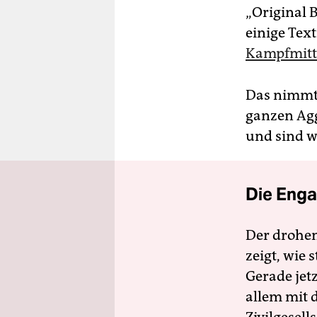
„Original 
einige Text
Kampfmitt
Das nimmt,
ganzen Agg
und sind wi
Die Enga
Der drohe
zeigt, wie
Gerade jet
allem mit d
Zivilgesell