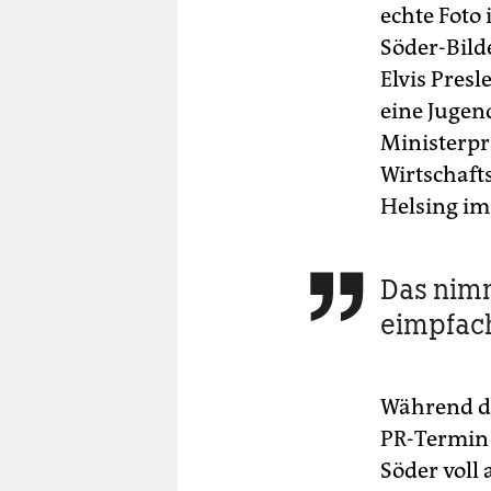
echte Foto 
Söder-Bild
Elvis Presl
eine Jugend
Ministerpr
Wirtschaf
Helsing im
Das nim

eimpfac
Während 
PR-Termin 
Söder voll 