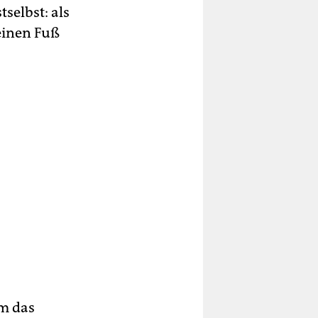
elbst: als
einen Fuß
em das