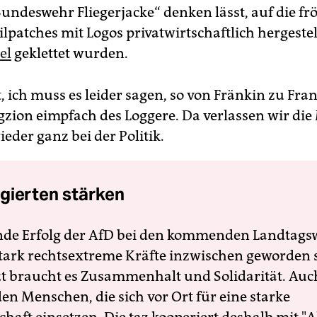
Bundeswehr Fliegerjacke“ denken lässt, auf die fr
ilpatches mit Logos privatwirtschaftlich hergestel
el
geklettet wurden.
 ich muss es leider sagen, so von Fränkin zu Fran
zion eimpfach des Loggere. Da verlassen wir die
eder ganz bei der Politik.
gierten stärken
nde Erfolg der AfD bei den kommenden Landtags
 stark rechtsextreme Kräfte inzwischen geworden 
zt braucht es Zusammenhalt und Solidarität. Auc
en Menschen, die sich vor Ort für eine starke
schaft einsetzen. Die taz kooperiert deshalb mit "A