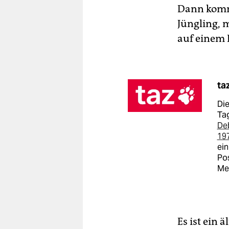
Dann kommt
Jüngling, 
auf einem 
ta
Die
Tag
De
19
ein
Pos
Me
Es ist ein 