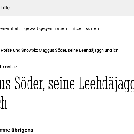
 hilfe
sen-anhalt
gewalt gegen frauen
hitze
surfen
Politik und Showbiz: Maggus Söder, seine Leehdäjaggn und ich
 Showbiz
s Söder, seine Leehdäjag
ch
umne
übrigens