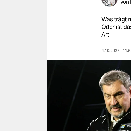
berlin
von
nord
Was trägt 
wahrheit
Oder ist da
Art.
verlag
4.10.2025
11:5
verlag
veranstaltungen
shop
fragen & hilfe
unterstützen
abo
genossenschaft