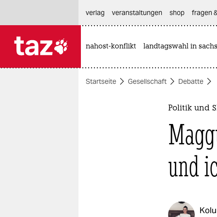
hautnavigation anspringen
hauptinhalt anspringen
footer anspringen
verlag
veranstaltungen
shop
fragen &
nahost-konflikt
landtagswahl in sach

taz zahl ich
taz zahl ich
Startseite
Gesellschaft
Debatte
themen
politik
Politik und
Maggu
öko
gesellschaft
und i
kultur
sport
Kol