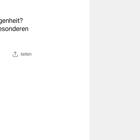
genheit?
 besonderen
teilen