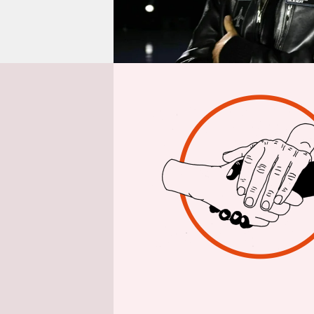
epaper login
H
abe
Ri
zu 
Entertainm
der Melang
Fleischwar
Söder-Toch