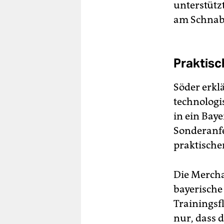
unterstütz
am Schnabe
Praktisc
Söder erkl
technologi
in ein Baye
Sonderanfe
praktische
Die Mercha
bayerische
Trainingsf
nur, dass 