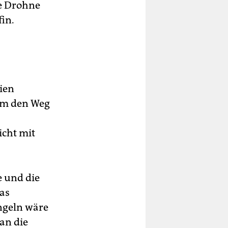
e Drohne
fin.
ien
Um den Weg
icht mit
e und die
das
ngeln wäre
an die