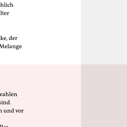
öhlich
lter
ke, der
 Melange
wahlen
sind.
h und vor
lles