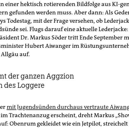
in einer hektisch rotierenden Bildfolge aus KI-ge
ern gefunden werden muss. Aber dann: Als Gede
eys Todestag, mit der Frage versehen, ob Lederjac
sünde sei. Flugs darauf eine aktuelle Lederjacke
äsident Dr. Markus Söder tritt Ende September m
tsminister Hubert Aiwanger im Rüstungsuntern
 Allgäu auf.
mt der ganzen Aggzion
h des Loggere
der
mit Jugendsünden durchaus vertraute Aiwan
im Trachtenanzug erscheint, dreht Markus „Sho
auf: Obenrum gekleidet wie ein Jetpilot, streichelt 