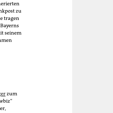
nerierten
nkpost zu
ke tragen
: Bayerns
it seinem
ehmen
ger
zum
wbiz“
er,