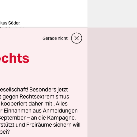
kus Söder,
leidet wie ein
ilot bei der
Gerade nicht
tungsfirma
sing im September
5
echts
o: Frank
enbrink/imago
alle
esellschaft! Besonders jetzt
Bekleidung
rt gegen Rechtsextremismus
schen
z kooperiert daher mit „Alles
iten Strom
ller Einnahmen aus Anmeldungen
. September – an die Kampagne,
rstützt und Freiräume sichern will,
erenden
bei?
lage und