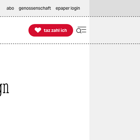
abo
genossenschaft
epaper login

taz zahl ich
taz zahl ich
gn