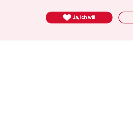
terhakt, während die Sendung „Deutschlands 
dentifizieren sucht.

Ja, ich will