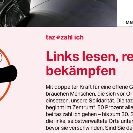
Mar
gek
Jetp
taz
zahl ich

Rüs
Hel
202
Links lesen, r
Fot
Oss
bekämpfen
n wir angesichts der – die Autorin gestikuliert in 
Mit doppelter Kraft für eine offene G
chtungen – allgemeinen Lage noch Nerven, über 
brauchen Menschen, die sich vor O
sprechen? Aber ja. Scharf gezogene Grenzen zwi
einsetzen, unsere Solidarität. Die ta
ent und Politik sind ohnehin ausgedacht. Im bre
beginnt im Zentrum“. 50 Prozent a
e aus Politik und Showbiz treiben fetischisierte
bei taz zahl ich gehen – bis zum 30
die linke, selbstverwaltete Orte unte
en vorbei, gefolgt von einer im
Reality-TV debüti
bevor sie verschwinden. Sind Sie da
ter
, die sich mutig beim Verhältnis zwischen An