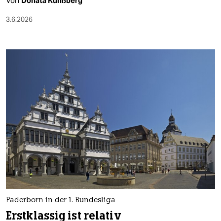
Von
Donata Künßberg
epaper login
3.6.2026
Paderborn in der 1. Bundesliga
Erstklassig ist relativ