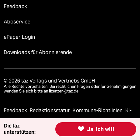
Feedback
Aboservice
ePaper Login
Downloads für Abonnierende
© 2026 taz Verlags und Vertriebs GmbH
Alle Rechte vorbehalten. Bei rechtlichen Fragen oder für Genehmigungen
wenden Sie sich bitte an
lizenzen@taz.de
Feedback
Redaktionsstatut
Kommune-Richtlinien
KI-
Leitlinie
Informant
Datenschutz
Impressum
AGB
Die taz

Ja, ich will
unterstützen: