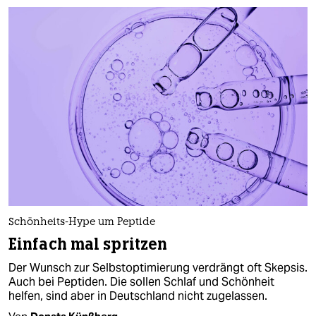
berlin
nord
wahrheit
verlag
verlag
veranstaltungen
shop
fragen & hilfe
Schönheits-Hype um Peptide
unterstützen
Einfach mal spritzen
abo
Der Wunsch zur Selbstoptimierung verdrängt oft Skepsis.
Auch bei Peptiden. Die sollen Schlaf und Schönheit
genossenschaft
helfen, sind aber in Deutschland nicht zugelassen.