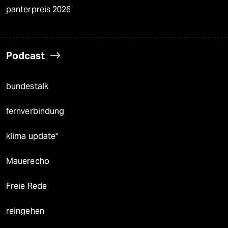
panterpreis 2026
Podcast
bundestalk
fernverbindung
klima update°
Mauerecho
Freie Rede
reingehen