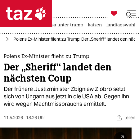

taz zahl ich
hitze
bergsteigen
usa unter trump
katzen
landtagswahl i

taz zahl ich
pa
Polens Ex-Minister flieht zu Trump: Der „Sheriff“ landet den näc
taz zahl ich
themen
Polens Ex-Minister flieht zu Trump
Der „Sheriff“ landet den
politik
nächsten Coup
öko
Der frühere Justizminister Zbigniew Ziobro setzt
sich von Ungarn aus jetzt in die USA ab. Gegen ihn
gesellschaft
wird wegen Machtmissbrauchs ermittelt.
kultur
11.5.2026
18:26 Uhr
teilen
sport