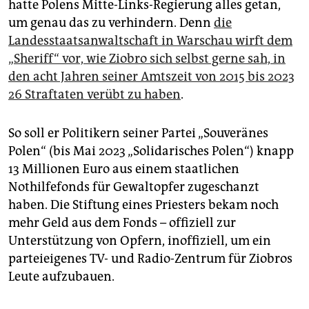
epaper login
hatte Polens Mitte-Links-Regierung alles getan,
um genau das zu verhindern. Denn
die
Landesstaatsanwaltschaft in Warschau wirft dem
„Sheriff“ vor, wie Ziobro sich selbst gerne sah, in
den acht Jahren seiner Amtszeit von 2015 bis 2023
26 Straftaten verübt zu haben
.
So soll er Politikern seiner Partei „Souveränes
Polen“ (bis Mai 2023 „Solidarisches Polen“) knapp
13 Millionen Euro aus einem staatlichen
Nothilfefonds für Gewaltopfer zugeschanzt
haben. Die Stiftung eines Priesters bekam noch
mehr Geld aus dem Fonds – offiziell zur
Unterstützung von Opfern, inoffiziell, um ein
parteieigenes TV- und Radio-Zentrum für Ziobros
Leute aufzubauen.