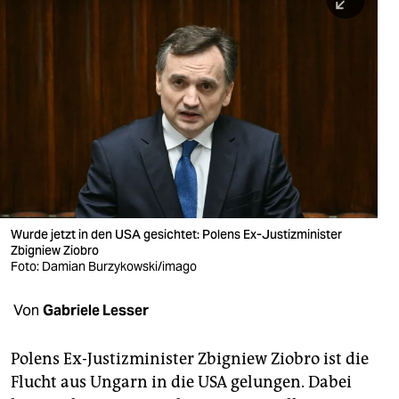
berlin
nord
wahrheit
verlag
verlag
veranstaltungen
shop
Wurde jetzt in den USA gesichtet: Polens Ex-Justizminister
Zbigniew Ziobro
fragen & hilfe
Foto: Damian Burzykowski/imago
unterstützen
Von
Gabriele Lesser
abo
Polens Ex-Justizminister Zbigniew Ziobro ist die
genossenschaft
Flucht aus Ungarn in die USA gelungen. Dabei