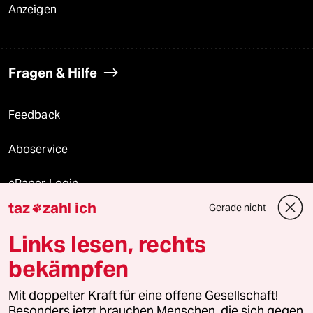
Anzeigen
Fragen & Hilfe
Feedback
Aboservice
ePaper Login
taz
zahl ich
Gerade nicht

Downloads für Abonnierende
Links lesen, rechts
bekämpfen
© 2026 taz Verlags und Vertriebs GmbH
Mit doppelter Kraft für eine offene Gesellschaft!
Alle Rechte vorbehalten. Bei rechtlichen Fragen oder für Genehmigungen
wenden Sie sich bitte an
lizenzen@taz.de
Besonders jetzt brauchen Menschen, die sich gegen