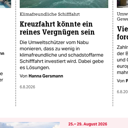
Umwe
Klimafreundliche Schifffahrt
Gewe
Kreuzfahrt könnte ein
Vie
reines Vergnügen sein
for
Die Umweltschützer vom Nabu
Zahl
monieren, dass zu wenig in
der 
nn
klimafreundliche und schadstoffarme
und 
Schifffahrt investiert wird. Dabei gebe
euro
es Lösungen.
mahn
ße
Von
Hanna Gersmann
er
Von
P
6.8.2026
6.8.2
25.– 29. August 2026