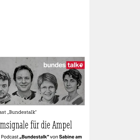
st „Bundestalk“
rmsignale für die Ampel
Podcast
„Bundestalk“
von
Sabine am