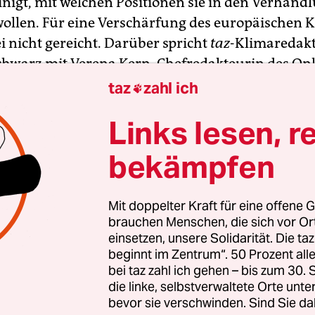
inigt, mit welchen Positionen sie in den Verhand
wollen. Für eine Verschärfung des europäischen K
i nicht gereicht. Darüber spricht
taz
-Klimaredak
hwarz mit Verena Kern, Chefredakteurin des Onl
klimareporter°
.
taz
zahl ich

Links lesen, r
nk hat sich den
Erhalt des Planeten offiziell zum Z
n Ergebnis der Jahrestagung mit dem Internationa
bekämpfen
nds. Aber: Zu einer Erhöhung des Eigenkapitals
r Klimaschutz in armen Ländern ermöglichen wü
Mit doppelter Kraft für eine offene G
ch die Mitgliedsregierungen nicht durchringen.
brauchen Menschen, die sich vor O
einsetzen, unsere Solidarität. Die ta
regierung will den Besitz von
Cannabis
teilweise 
beginnt im Zentrum“. 50 Prozent a
arüber hat der Bundestag
diese Woche erstmals be
bei taz zahl ich gehen – bis zum 30
die linke, selbstverwaltete Orte unte
r zum Anlass, um den CO2-Fußabdruck vom Kiff
bevor sie verschwinden. Sind Sie da
in zu nehmen. Eine Studie aus den USA kommt 