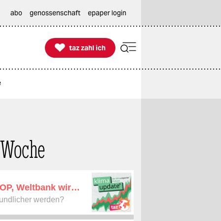
abo
genossenschaft
epaper login

taz zahl ich
taz zahl ich
e
 Woche