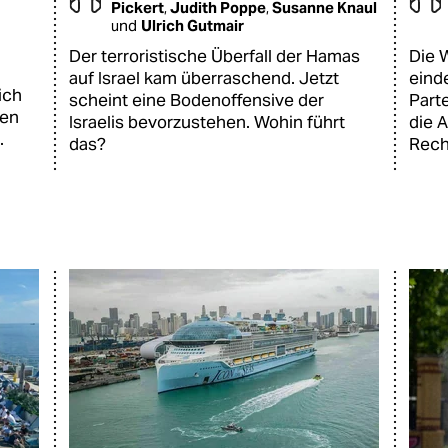
Pickert
,
Judith Poppe
,
Susanne Knaul
und
Ulrich Gutmair
Der terroristische Überfall der Hamas
Die 
auf Israel kam überraschend. Jetzt
eind
ich
scheint eine Bodenoffensive der
Parte
hen
Israelis bevorzustehen. Wohin führt
die 
.
das?
Rech