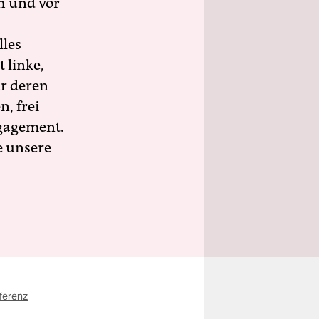
h und vor
lles
 linke,
ür deren
n, frei
ngagement.
e unsere
ferenz