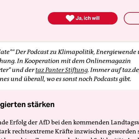
ss der Anbau in der Regel recht klimaschädlich ist
enräumen stattfindet, unter hohem Energieaufwa

Ja, ich will
g, Heizung und Trocknung. Die Au­to­r:in­nen zei
ie es besser geht.
ate°“ Der Podcast zu Klimapolitik, Energiewende
hung. In Kooperation mit dem Onlinemagazin
ter° und der
taz Panter Stiftung
. Immer auf taz.de,
nes und überall, wo es sonst noch Podcasts gibt.
gierten stärken
nde Erfolg der AfD bei den kommenden Landtags
 stark rechtsextreme Kräfte inzwischen geworden 