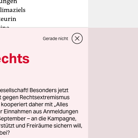
lungen
limaziels
teurin
ine-
Gerade nicht
echts
iel gesetzt
.
len
, die mehr
rde,
esellschaft! Besonders jetzt
rt gegen Rechtsextremismus
z kooperiert daher mit „Alles
straffrei
ller Einnahmen aus Anmeldungen
raten
. Das
. September – an die Kampagne,
rstützt und Freiräume sichern will,
en in
bei?
zu dem