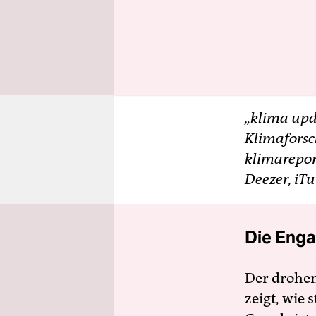
Schluss, da
oft in Inn
Beleuchtun
Wege auf, w
„klima upd
Klimaforsc
klimarepor
Deezer, iTu
Die Enga
Der drohe
zeigt, wie