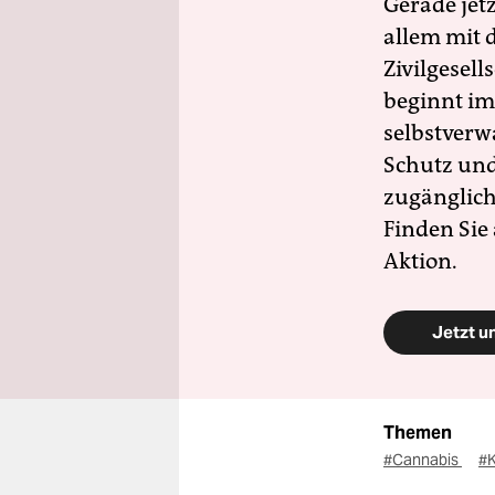
Gerade jet
allem mit d
Zivilgesell
beginnt im
selbstverw
Schutz und 
zugänglich
Finden Sie
Aktion.
Jetzt u
Themen
#Cannabis
#