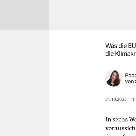
berlin
nord
wahrheit
verlag
Was die EU 
die Klimakr
verlag
veranstaltungen
Pod
shop
von
fragen & hilfe
21.10.2023
11:
unterstützen
abo
In sechs W
genossenschaft
voraussich