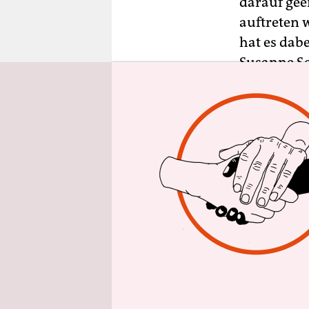
darauf gee
epaper login
auftreten 
hat es dabe
Susanne Sc
Magazins
Die Weltba
Das ist ei
Währungsfo
Kredite fü
konnten si
Die Bundes
stellen, d
nehmen wi
Augensche