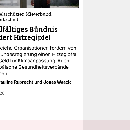
ltschützer, Mieterbund,
rkschaft
lfältiges Bündnis
dert Hitzegipfel
reiche Organisationen fordern von
Bundesregierung einen Hitzegipfel
Geld für Klimaanpassung. Auch
päische Gesundheitsverbände
en.
auline Ruprecht
und
Jonas Waack
026