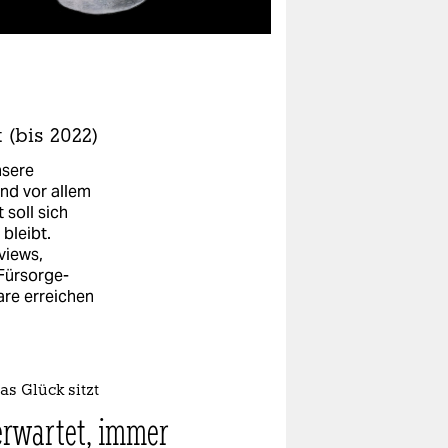
(bis 2022)
nsere
ind vor allem
 soll sich
bleibt.
rviews,
 Fürsorge-
are erreichen
s Glück sitzt
rwartet, immer