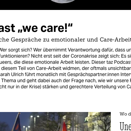
st „we care!“
che Gespräche zu emotionaler und Care-Arbeit 
 Wer sorgt sich? Wer übernimmt Verantwortung dafür, dass u
unktionieren? Nicht erst seit der Coronakrise zeigt sich: Es s
eers, die diese emotionale Arbeit leisten. Dieser taz Podcast
diesem Teil von Care-Arbeit widmen, der oftmals unsichtbar 
arah Ulrich führt monatlich mit Ge­sprächs­part­ne­r:in­nen Inte
s Thema und geht dabei auch der Frage nach, wie wir unsere
icht nur in der Krise) stärken und gerechtere Verteilung von C
Wo da
Une