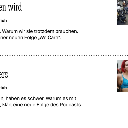
en wird
rich
en. Warum wir sie trotzdem brauchen,
 einer neuen Folge „We Care“.
ers
rich
en, haben es schwer. Warum es mit
t, klärt eine neue Folge des Podcasts