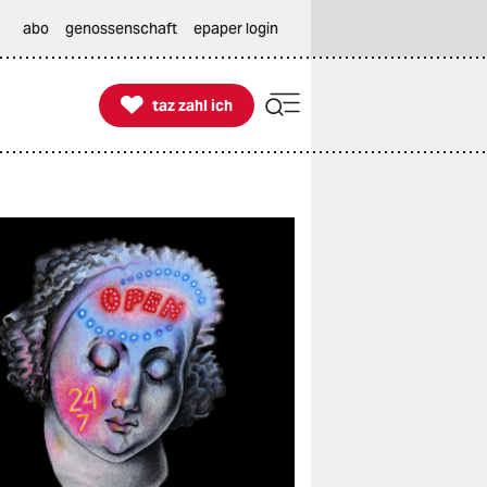
abo
genossenschaft
epaper login

taz zahl ich
taz zahl ich