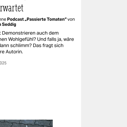
rwartet
mne
Podcast „Passierte Tomaten“
von
n Seddig
t Demonstrieren auch dem
nen Wohlgefühl? Und falls ja, wäre
dann schlimm? Das fragt sich
re Autorin.
2025