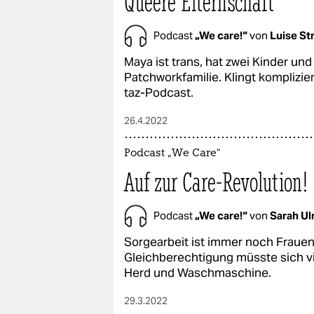
Queere Elternschaft
Podcast
„We care!“
von
Luise S
Maya ist trans, hat zwei Kinder und
Patchworkfamilie. Klingt komplizie
taz-Podcast.
26.4.2022
Podcast „We Care“
Auf zur Care-Revolution!
Podcast
„We care!“
von
Sarah Ul
Sorgearbeit ist immer noch Frauen
Gleichberechtigung müsste sich vie
Herd und Waschmaschine.
29.3.2022