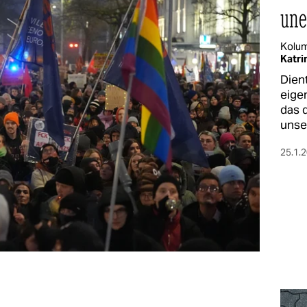
une
Kolu
Katri
Dien
eige
das 
unse
25.1.