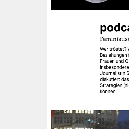
berlin
nord
podca
wahrheit
verlag
Feministis
Wer tröstet?
verlag
Beziehungen f
Frauen und Qu
veranstaltungen
insbesondere 
shop
Journalistin S
diskutiert da
fragen & hilfe
Strategien (n
können.
unterstützen
abo
genossenschaft