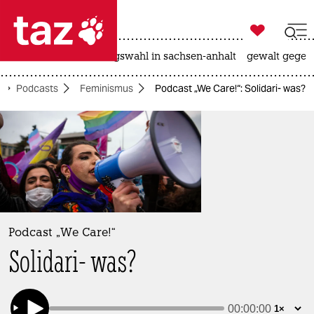

taz zahl ich
hitze
surfen
landtagswahl in sachsen-anhalt
gewalt gegen

taz zahl ich
Podcasts
Feminismus
Podcast „We Care!“: Solidari- was?
taz zahl ich
themen
politik
öko
gesellschaft
Podcast „We Care!“
Solidari- was?
kultur
sport