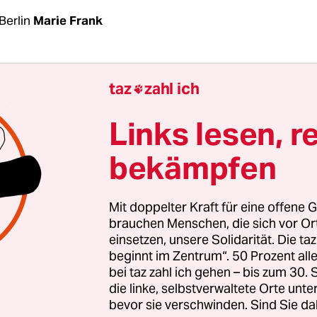
Berlin
Marie Frank
nen Unterschied zwischen Frauen, die ihren nackt
taz
zahl ich

zeigen, und Männern, die dies tun? Nein, gibt es
h das Land Berlin einsehen. Die Architektin Gabr
Links lesen, r
atte geklagt, weil sie im Sommer 2021
von der Sec
bekämpfen
ansche im Plänterwald geworfen wurde, weil sie d
il gesessen hatte.
Mit doppelter Kraft für eine offene G
n Freund, der ebenfalls „oben ohne“ war, gingen 
brauchen Menschen, die sich vor O
einsetzen, unsere Solidarität. Die ta
sleute hingegen nicht vor. Genau gegen diese
beginnt im Zentrum“. 50 Prozent a
handlung klagte die Französin nach dem
bei taz zahl ich gehen – bis zum 30
diskriminierungsgesetz (LADG) und sorgte dami
die linke, selbstverwaltete Orte unte
 für Aufsehen.
bevor sie verschwinden. Sind Sie da