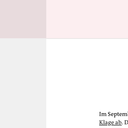
Im Septemb
Klage ab
. 