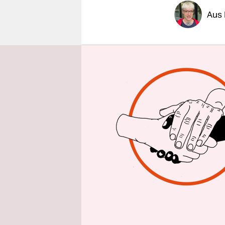
epaper login
Aus 
Gibt es ei
Oberkörper 
musste auc
Lebreton h
aus der Pl
Badeoberte
Gegen ihre
Sicherheit
Ungleichbe
Landesanti
bundesweit