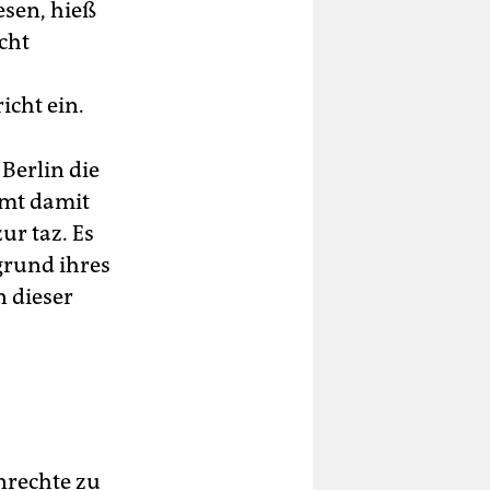
esen, hieß
cht
icht ein.
 Berlin die
mmt damit
zur taz. Es
grund ihres
n dieser
nrechte zu