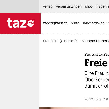
hautnavigation anspringen
hauptinhalt anspringen
footer anspringen
verlag
veranstaltungen
shop
fragen &
niedrigwasser
rente
landtagswahl i

taz zahl ich
taz zahl ich
Startseite
Berlin
Plansche-Prozess: 
themen
politik
Plansche-Pr
Freie
öko
Eine Frau h
gesellschaft
Oberkörpers
damit erfol
kultur
sport
20.12.2023
18: