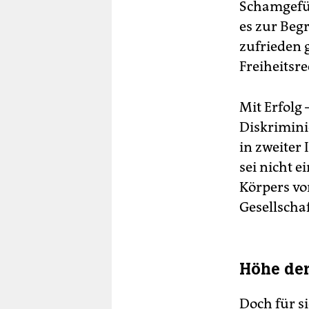
Schamgefüh
es zur Beg
zufrieden 
Freiheitsr
Mit Erfolg 
Diskrimini
in zweiter 
sei nicht 
Körpers vor
Gesellscha
Höhe der
Doch für s