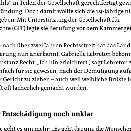
ls“ in Teilen der Gesellschaft gerechtfertigt gew
ründung. Doch damit wollte sich die 39-Jährige ni
geben: Mit Unterstützung der Gesellschaft für
echte (GFF) legte sie Berufung vor dem Kammerger
– nach über zwei Jahren Rechtsstreit hat das Land
erung nun anerkannt. Gabrielle Lebreton beko
Instanz Recht. „Ich bin erleichtert“, sagt Lebreton 
einfach für sie gewesen, nach der Demütigung auf
 Gericht zu ziehen – auch weil weibliche Brüste i
ft oft lächerlich gemacht würden.
 Entschädigung noch unklar
ie geht es um mehr: „Es geht darum, die Mensche