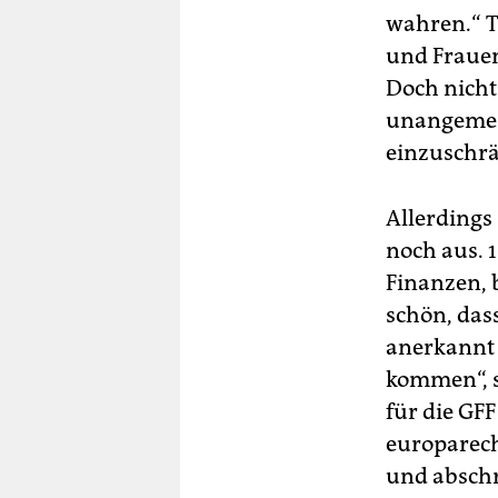
wahren.“ T
und Frauen
Doch nicht
unangemess
einzuschrä
Allerdings
noch aus. 
Finanzen, b
schön, das
anerkannt 
kommen“, sa
für die GFF
europarech
und abschr