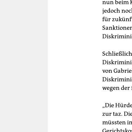
nun beim K
jedoch noc
für zukünf
Sanktionen 
Diskrimin
Schließlich
Diskrimini
von Gabrie
Diskrimini
wegen der 
„Die Hürde
zur taz. D
müssten im
Gerichtsko