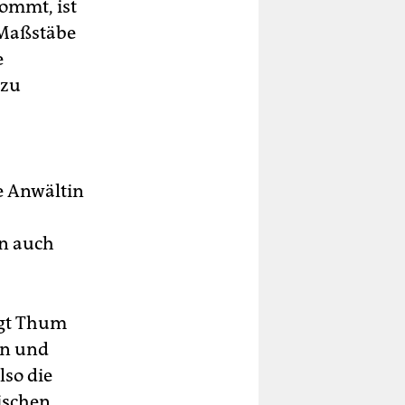
ommt, ist
 Maßstäbe
e
 zu
e Anwältin
rn auch
agt Thum
en und
lso die
ischen