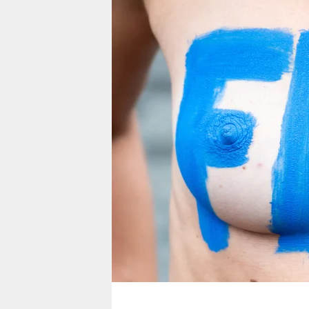
berlin
nord
wahrheit
verlag
verlag
veranstaltungen
shop
fragen & hilfe
unterstützen
abo
genossenschaft