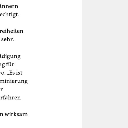
Männern
echtigt.
reiheiten
 sehr.
hädigung
ng für
. „Es ist
riminierung
hr
Verfahren
en wirksam