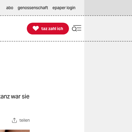
abo
genossenschaft
epaper login

taz zahl ich
taz zahl ich
anz war sie
teilen