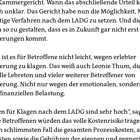
ammergericht. Wann das abschließende Urteil k
h unklar. Das Gericht habe nun die Möglichkeit,
tige Verfahren nach dem LADG zu setzen. Und di
so zu gestalten, dass es in Zukunft gar nicht erst
ierungen kommt.
 ist es für Betroffene nicht leicht, wegen erlebter
erung zu klagen. Das weiß auch Leonie Thum, di
lle Lebreton und vieler weiterer Betroffener von
erung. Nicht nur wegen der emotionalen, sonde
finanziellen Belastung.
n für Klagen nach dem LADG sind sehr hoch“, s
ie Betroffenen würden das volle Kostenrisiko trag
 schlimmsten Fall die gesamten Prozesskosten, a
sten sowie die Gebühren der eigenen und gegner