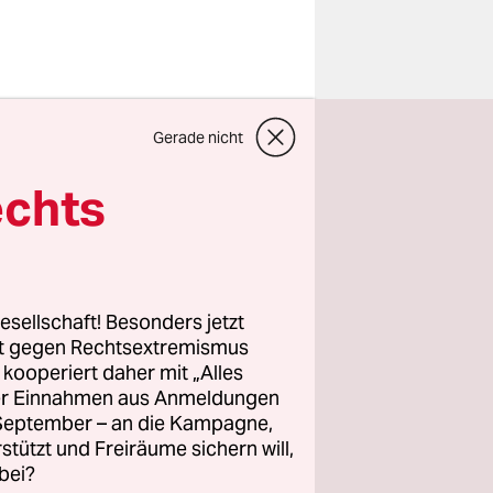
en
Gerade nicht
 nicht, das
ielle
echts
urity rabiat
ort ohne
esellschaft! Besonders jetzt
die
rt gegen Rechtsextremismus
z kooperiert daher mit „Alles
ller Einnahmen aus Anmeldungen
. September – an die Kampagne,
t
rstützt und Freiräume sichern will,
bei?