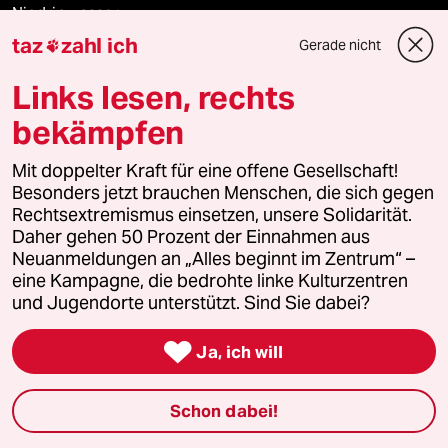
Niedrigwasser
taz
zahl ich
Gerade nicht

Rente
Links lesen, rechts
Landtagswahl in Sachsen-Anhalt
bekämpfen
Hybrider Krieg
Mit doppelter Kraft für eine offene Gesellschaft!
Besonders jetzt brauchen Menschen, die sich gegen
Jemen
Rechtsextremismus einsetzen, unsere Solidarität.
Daher gehen 50 Prozent der Einnahmen aus
Neuanmeldungen an „Alles beginnt im Zentrum“ –
Ceuta
eine Kampagne, die bedrohte linke Kulturzentren
und Jugendorte unterstützt. Sind Sie dabei?
Hitze

Ja, ich will
Verlag
Schon dabei!