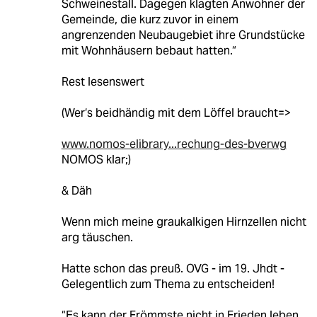
Schweinestall. Dagegen klagten Anwohner der
Gemeinde, die kurz zuvor in einem
angrenzenden Neubaugebiet ihre Grundstücke
mit Wohnhäusern bebaut hatten.“
Rest lesenswert
(Wer‘s beidhändig mit dem Löffel braucht=>
www.nomos-elibrary...rechung-des-bverwg
NOMOS klar;)
& Däh
Wenn mich meine graukalkigen Hirnzellen nicht
arg täuschen.
Hatte schon das preuß. OVG - im 19. Jhdt -
Gelegentlich zum Thema zu entscheiden!
“Es kann der Frömmste nicht in Frieden leben…