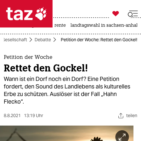

taz zahl ich
hitze
niedrigwasser
rente
landtagswahl in sachsen-anhalt

taz zahl ich
Gesellschaft
Debatte
Petition der Woche: Rettet den Gockel!
taz zahl ich
themen
Petition der Woche
Rettet den Gockel!
politik
Wann ist ein Dorf noch ein Dorf? Eine Petition
öko
fordert, den Sound des Landlebens als kulturelles
Erbe zu schützen. Auslöser ist der Fall „Hahn
gesellschaft
Flecko“.
kultur
8.8.2021
13:19 Uhr
teilen
sport