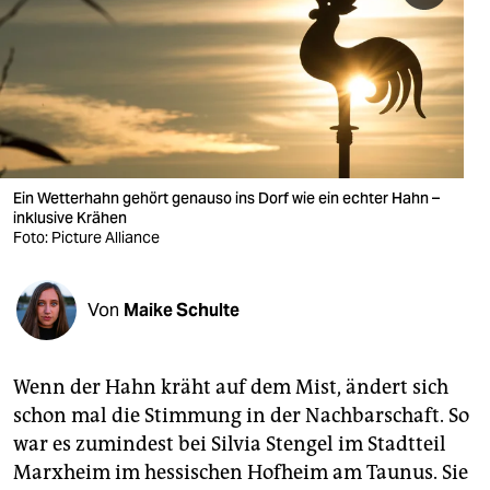
berlin
nord
wahrheit
verlag
verlag
Ein Wetterhahn gehört genauso ins Dorf wie ein echter Hahn –
inklusive Krähen
veranstaltungen
Foto: Picture Alliance
shop
Von
Maike Schulte
fragen & hilfe
unterstützen
Wenn der Hahn kräht auf dem Mist, ändert sich
abo
schon mal die Stimmung in der Nachbarschaft. So
war es zumindest bei Silvia Stengel im Stadtteil
genossenschaft
Marxheim im hessischen Hofheim am Taunus. Sie