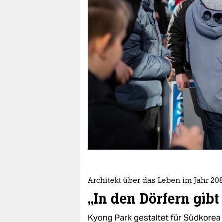
berlin
nord
wahrheit
verlag
verlag
veranstaltungen
shop
fragen & hilfe
unterstützen
Architekt über das Leben im Jahr 20
abo
„In den Dörfern gibt
genossenschaft
Kyong Park gestaltet für Südkorea 