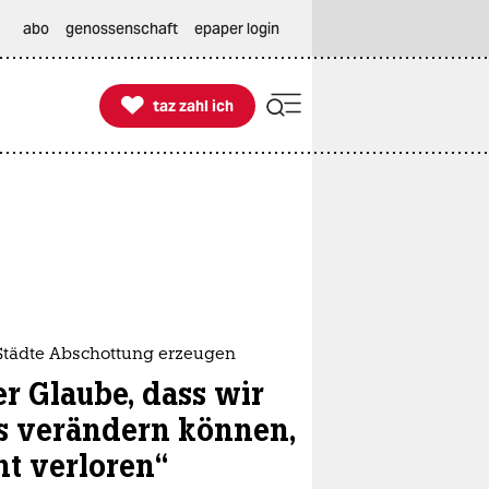
abo
genossenschaft
epaper login

taz zahl ich
taz zahl ich
Städte Abschottung erzeugen
er Glaube, dass wir
s verändern können,
ht verloren“