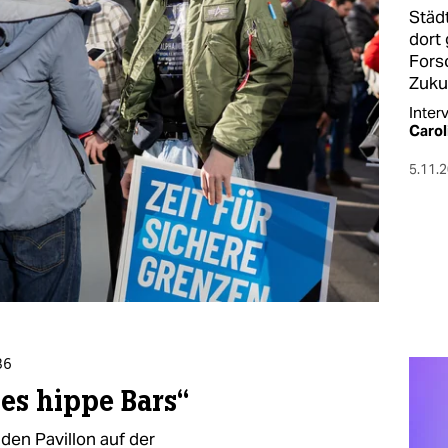
Städ
dort
Fors
Zuku
Inter
Carol
5.11.
86
 es hippe Bars“
den Pavillon auf der