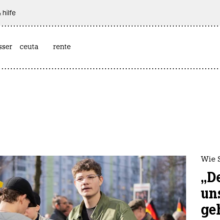
 hilfe
sser
ceuta
rente
Wie 
„D
un
ge