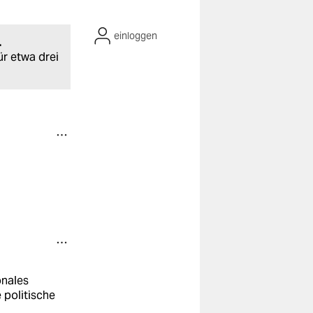
einloggen
.
ür etwa drei
onales
e politische