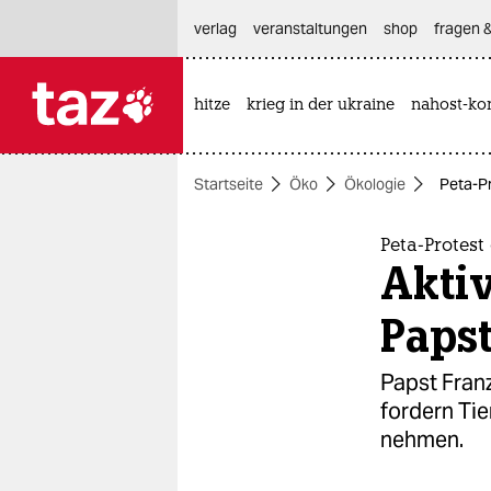
hautnavigation anspringen
hauptinhalt anspringen
footer anspringen
verlag
veranstaltungen
shop
fragen &
hitze
krieg in der ukraine
nahost-kon

taz zahl ich
taz zahl ich
Startseite
Öko
Ökologie
Peta-Pr
themen
politik
Peta-Protest
Aktiv
öko
Paps
gesellschaft
Papst Franz
kultur
fordern Tie
nehmen.
sport