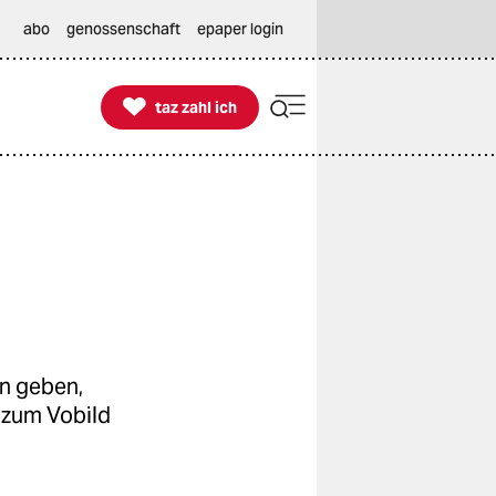
abo
genossenschaft
epaper login

taz zahl ich
taz zahl ich
en geben,
 zum Vobild