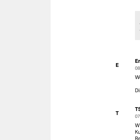
E
E
08
W
Di
T
T
07
Wi
Ku
Re