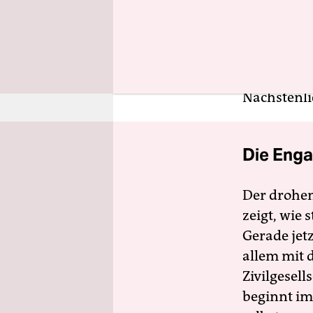
Enzyklika 
Kreatur al
im 16. Jahr
als grausa
Nächstenli
Die Enga
Der drohe
zeigt, wie
Gerade jet
allem mit d
Zivilgesell
beginnt im