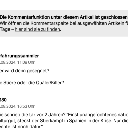
Die Kommentarfunktion unter diesem Artikel ist geschlossen
Wir öffnen die Kommentarspalte bei ausgewählten Artikeln f
Tage –
hier sind sie zu finden
.
rfahrungssammler
.08.2024
,
11:08 Uhr
er wird denn gesegnet?
e Stiere oder die Quäler/Killer?
S80
.08.2024
,
16:53 Uhr
e schrieb die taz vor 2 Jahren? "Einst unangefochtenes nati
lturgut, steckt der Stierkampf in Spanien in der Krise. Nur di
chte ist noch dafür."