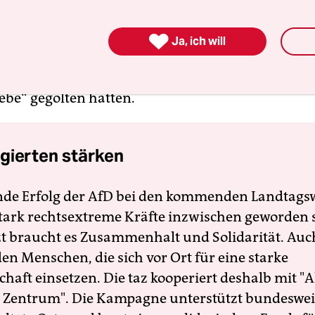
„Laudato Si“ von 2015 jeden Akt der Grausamkeit 
s Verstoß gegen die Menschenwürde kritisiert ha

Ja, ich will
hundert habe Papst Pius V. Stierkämpfe verboten, 
m und „weit entfernt von christlicher Frömmigkei
ebe“ gegolten hätten.
gierten stärken
nde Erfolg der AfD bei den kommenden Landtags
 stark rechtsextreme Kräfte inzwischen geworden 
zt braucht es Zusammenhalt und Solidarität. Auc
en Menschen, die sich vor Ort für eine starke
schaft einsetzen. Die taz kooperiert deshalb mit "A
 Zentrum". Die Kampagne unterstützt bundesweit