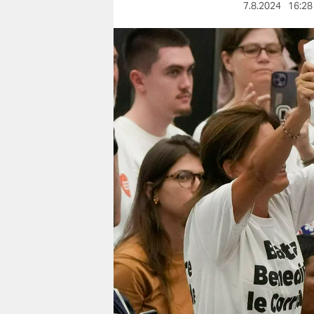
berlin
7.8.2024
16:28
nord
wahrheit
verlag
verlag
veranstaltungen
shop
fragen & hilfe
unterstützen
abo
genossenschaft