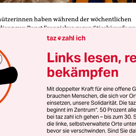
chützerinnen haben während der wöchentlichen
ienz von Papst Franziskus
gegen Stierkämpfe pro
der der Organisation Peta trugen T-Shirts mit der
taz
zahl ich

 Stierkämpfe zu segnen“ und hielten Schilder mit
Links lesen, r
f ist Sünde“. Anschließend wurden sie aus der A
Der Vatikan äußerte sich zunächst nicht.
bekämpfen
en Papst aufgefordert, die
Verbindungen der kath
Mit doppelter Kraft für eine offene G
 Stierkampf zu kappen
und den „verabscheuung
brauchen Menschen, die sich vor O
 zu verurteilen. Nach Angaben der Organisation
einsetzen, unsere Solidarität. Die ta
 weltweit Zehntausende von Stieren bei Stierkampf
beginnt im Zentrum“. 50 Prozent a
on denen viele katholischen Heiligen gewidmet sin
bei taz zahl ich gehen – bis zum 30
die linke, selbstverwaltete Orte unte
bevor sie verschwinden. Sind Sie da
sation hat darauf hingewiesen, dass Franziskus i