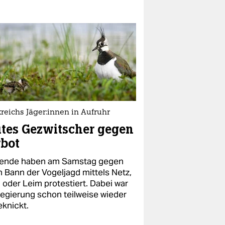
reichs Jä­ge­r:in­nen in Aufruhr
tes Gezwitscher gegen
bot
ende haben am Samstag gegen
n Bann der Vogeljagd mittels Netz,
 oder Leim protestiert. Dabei war
Regierung schon teilweise wieder
eknickt.