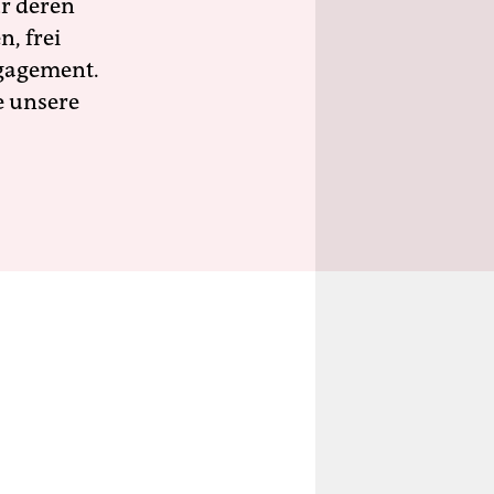
ür deren
n, frei
ngagement.
e unsere