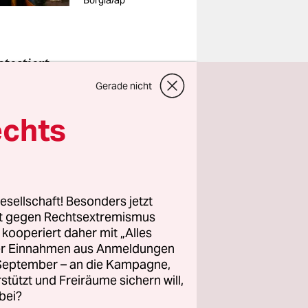
Borgia/ap
testiert
.
 Aufschrift
Gerade nicht
 der Losung
echts
udienzhalle
olischen
esellschaft! Besonders jetzt
swürdigen
rt gegen Rechtsextremismus
 werden
z kooperiert daher mit „Alles
-Festivals
ller Einnahmen aus Anmeldungen
d.
. September – an die Kampagne,
rstützt und Freiräume sichern will,
bei?
n seiner