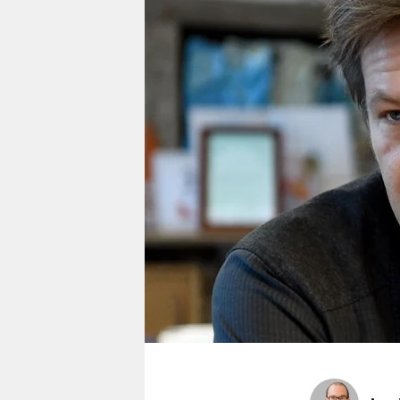
berlin
nord
wahrheit
verlag
verlag
veranstaltungen
shop
fragen & hilfe
unterstützen
abo
genossenschaft