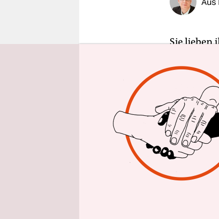
Aus 
epaper login
Sie lieben
Sonntag au
Politik is
wachsen dü
sich Mühe, 
meisten hö
Dann ist R
Schleswig-
mit zwei S
machen, ru
Leute im R
wieder mal