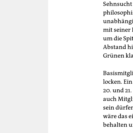
Sehnsucht 
philosophis
unabhängig 
mit seiner
um die Spi
Abstand hi
Grünen kla
Basismitgli
locken. Ei
20. und 21.
auch Mitgl
sein dürfen
wäre das e
behalten u