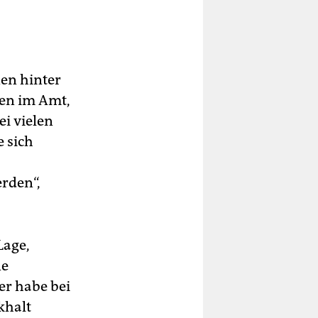
en hinter
ren im Amt,
ei vielen
e sich
rden“,
Lage,
ne
er habe bei
khalt