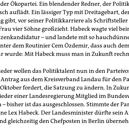
der Ökopartei. Ein blendender Redner, der Politi
ch auflädt. Ein lässiger Typ mit Dreitagebart, der
gibt, vor seiner Politikkarriere als Schriftsteller 
 Frau vier Söhne großzieht. Habeck wagte viel b
tzenkandidatur – und landete mit so hauchdün
nter dem Routinier Cem Özdemir, dass auch dem
r wurde: Mit Habeck muss man in Zukunft rech
eder wollen das Politiktalent nun in den Parteivo
n Antrag aus dem Kreisverband Landau für den P
 Oktober fordert, die Satzung zu ändern. In Zukun
ieder einer Landesregierung Mitglied im Bundes
 – bisher ist das ausgeschlossen. Stimmte der Par
ine Lex Habeck. Der Landesminister dürfte sein A
nd gleichzeitig den Chefposten in Berlin überne