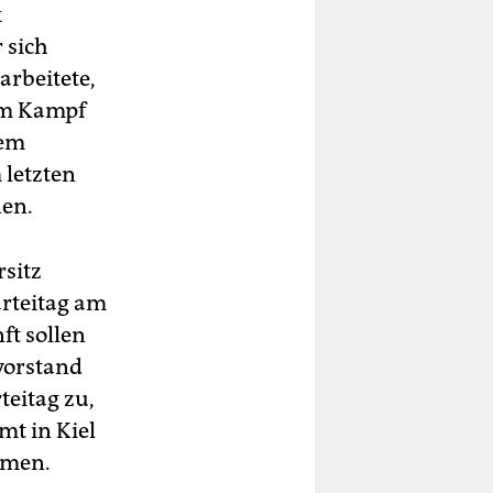
k
 sich
arbeitete,
eim Kampf
nem
 letzten
nen.
rsitz
arteitag am
ft sollen
vorstand
teitag zu,
mt in Kiel
hmen.