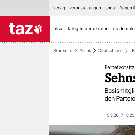
hautnavigation anspringen
hauptinhalt anspringen
footer anspringen
verlag
veranstaltungen
shop
fragen &
hitze
krieg in der ukraine
us-demokr

taz zahl ich
taz zahl ich
Startseite
Politik
Deutschland
B
themen
politik
Parteivorsit
Sehn
öko
Basismitgl
gesellschaft
den Parteic
kultur
19.9.2017
8:25
sport