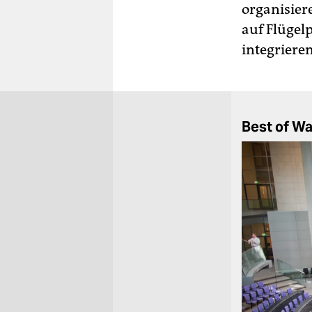
organisier
auf Flügel
integriere
Best of W