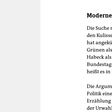
Moderne 
Die Suche 
den Kuliss
hat angekün
Grünen als 
Habeck als
Bundestags
heißt es in
Die Argume
Politik ei
Erzählung 
der Urwahl