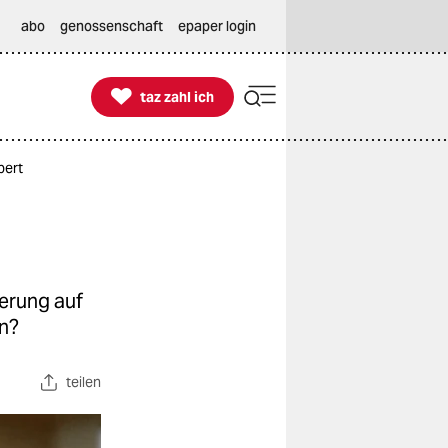
abo
genossenschaft
epaper login

taz zahl ich
taz zahl ich
bert
erung auf
n?​
teilen