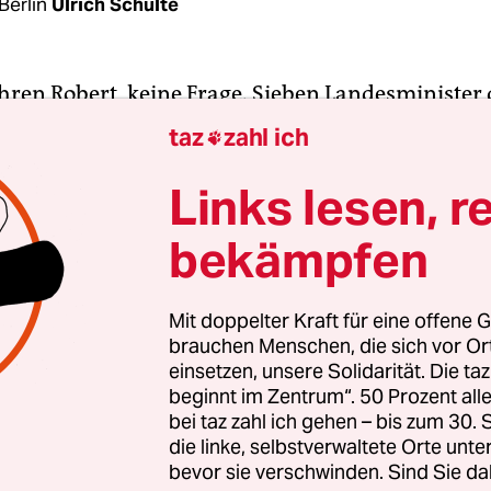
Berlin
Ulrich Schulte
 ihren Robert, keine Frage. Sieben Landesminister
f der Bühne beim Grünen-Länderrat erzählen, wie
taz
zahl ich

t. Radwege, Windräder, Hühner, deren Schnäbel n
rfen. Alle Grünen-Hits waren dabei, alle Minist
Links lesen, r
leidenschaftlich zu sein – aber der Applaus blieb
bekämpfen
flich.
obert Habeck dran. Habeck, 48, Energiewendemini
Mit doppelter Kraft für eine offene G
brauchen Menschen, die sich vor O
Holstein, Schlabbershirt, ausgebeulte Jeans, quat
einsetzen, unsere Solidarität. Die ta
ätzen ins Herz der Delegierten. Wir könnten so vi
beginnt im Zentrum“. 50 Prozent a
ft er. Ab in die Zukunft, „denn Gestern war schon
bei taz zahl ich gehen – bis zum 30
und eines ehemaligen Gasometers in Berlin jubel
die linke, selbstverwaltete Orte unte
bevor sie verschwinden. Sind Sie da
 so ein Habeck-Moment. Mit ihm sind die Grüne