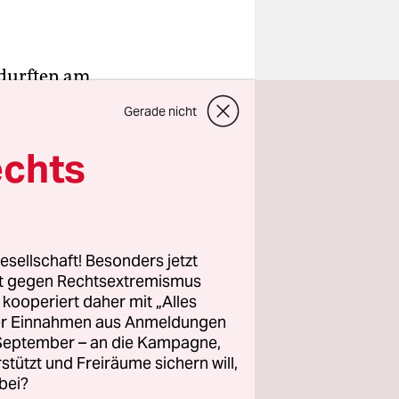
 durften am
 toll ihre
Gerade nicht
ormal
er gaben
echts
 bei den
ster in
esellschaft! Besonders jetzt
rt gegen Rechtsextremismus
scht sich
z kooperiert daher mit „Alles
el mehr
ller Einnahmen aus Anmeldungen
!“ Die
. September – an die Kampagne,
n. Das war
rstützt und Freiräume sichern will,
bei?
n meist