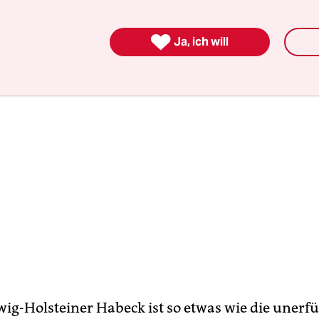
ch.

Ja, ich will
ig-Holsteiner Habeck ist so etwas wie die unerfü