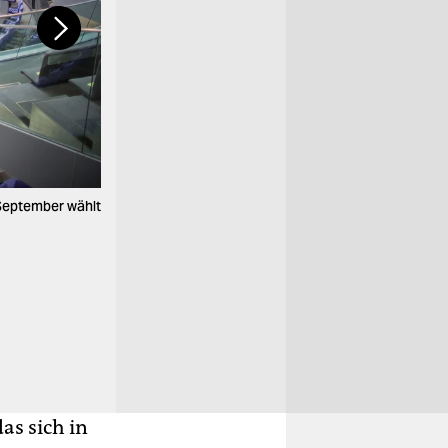
 September wählt
29. Januar 2017: Mögen die Spiele beginnen! Nac
des nächsten Merkel-Herausforderers mit einem S; 
Vorsitzender des EU-Parlaments bekannt, macht i
beauftragt ihn damit, sie aus ihrem Umfragetief zu h
Foto: dpa
as sich in