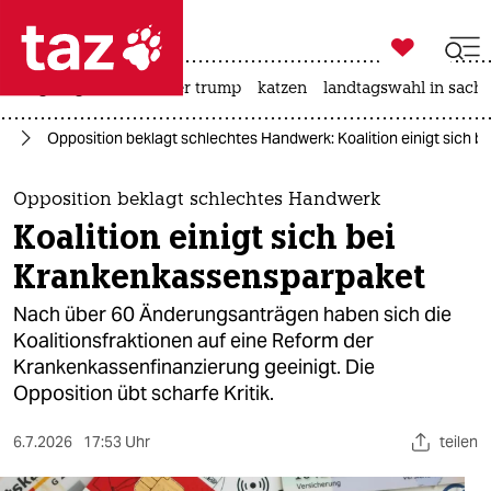

taz zahl ich
bergsteigen
usa unter trump
katzen
landtagswahl in sachs

taz zahl ich
nd
Opposition beklagt schlechtes Handwerk: Koalition einigt sich 
taz zahl ich
themen
Opposition beklagt schlechtes Handwerk
Koalition einigt sich bei
politik
Krankenkassensparpaket
öko
Nach über 60 Änderungsanträgen haben sich die
Koalitionsfraktionen auf eine Reform der
gesellschaft
Krankenkassenfinanzierung geeinigt. Die
Opposition übt scharfe Kritik.
kultur
sport
6.7.2026
17:53 Uhr
teilen