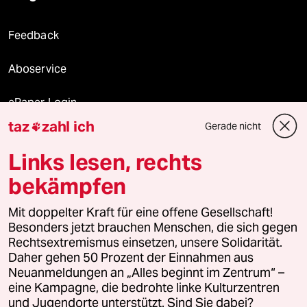
Feedback
Aboservice
ePaper Login
taz
zahl ich
Gerade nicht

Downloads für Abonnierende
Links lesen, rechts
bekämpfen
© 2026 taz Verlags und Vertriebs GmbH
Mit doppelter Kraft für eine offene Gesellschaft!
Alle Rechte vorbehalten. Bei rechtlichen Fragen oder für Genehmigungen
wenden Sie sich bitte an
lizenzen@taz.de
Besonders jetzt brauchen Menschen, die sich gegen
Rechtsextremismus einsetzen, unsere Solidarität.
Daher gehen 50 Prozent der Einnahmen aus
Feedback
Redaktionsstatut
Kommune-Richtlinien
KI-
Neuanmeldungen an „Alles beginnt im Zentrum“ –
eine Kampagne, die bedrohte linke Kulturzentren
Leitlinie
Informant
Datenschutz
Impressum
AGB
und Jugendorte unterstützt. Sind Sie dabei?