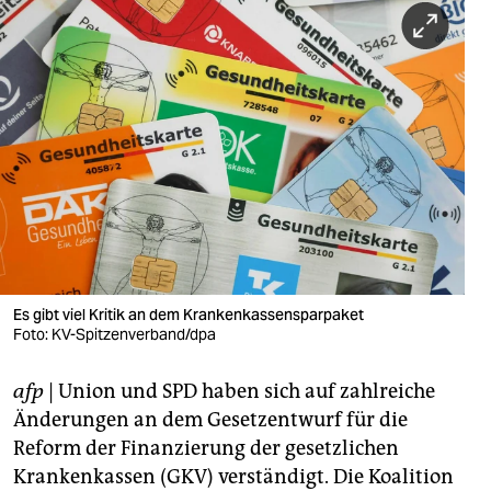
berlin
nord
wahrheit
verlag
verlag
veranstaltungen
shop
Es gibt viel Kritik an dem Krankenkassensparpaket
fragen & hilfe
Foto: KV-Spitzenverband/dpa
unterstützen
afp
| Union und SPD haben sich auf zahlreiche
abo
Änderungen an dem Gesetzentwurf für die
Reform der Finanzierung der gesetzlichen
genossenschaft
Krankenkassen (GKV) verständigt. Die Koalition