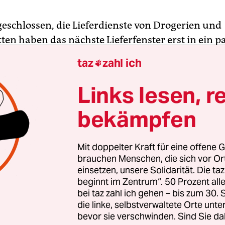
geschlossen, die Lieferdienste von Drogerien und
en haben das nächste Lieferfenster erst in ein 
r trotzdem braucht es von irgendwoher ein Malhef
taz
zahl ich

das defekte Ladegerät. Das Institut der Deutschen
t nun in einem
Kurzbericht
zu dem Schluss: Von 
Links lesen, r
g des Konsums in den Onlinehandel wird vor al
bekämpfen
fitieren.
 nicht nur welt-, sondern auch deutschlandweit 
Mit doppelter Kraft für eine offene G
ler. Für 2018 beziffert das IW den Umsatz auf gu
brauchen Menschen, die sich vor O
einsetzen, unsere Solidarität. Die ta
 Euro, mit großem Abstand folgt Otto mit gut 3 Mi
beginnt im Zentrum“. 50 Prozent a
sumsatz. 82 Prozent der 18- bis 64-Jährigen gabe
bei taz zahl ich gehen – bis zum 30
n Jahr an, innerhalb der letzten 12 Monate mind
die linke, selbstverwaltete Orte unte
as über Amazon gekauft zu haben.
bevor sie verschwinden. Sind Sie da