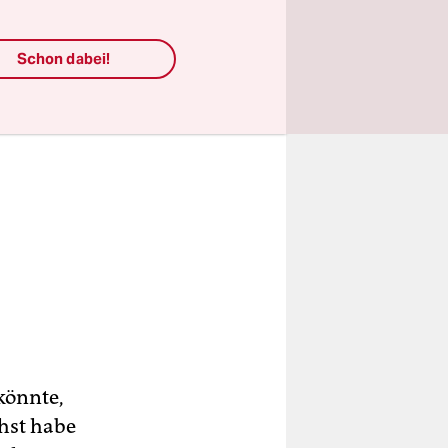
Schon dabei!
könnte,
hst habe