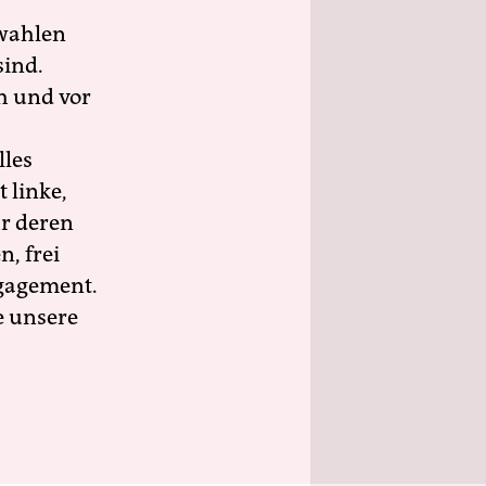
wahlen
sind.
h und vor
lles
 linke,
ür deren
n, frei
ngagement.
e unsere