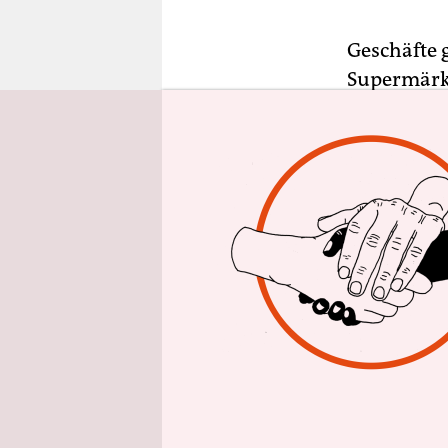
epaper login
Geschäfte 
Supermärkt
frei – abe
Ersatz für 
(IW) komm
Verlagerun
Amazon pro
Amazon ist
Onlinehänd
Milliarden
Euro Jahre
vergangene
einmal etw