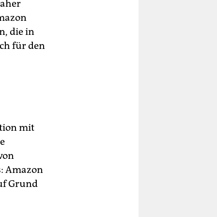
daher
Amazon
, die in
ch für den
tion mit
ne
von
ns: Amazon
auf Grund