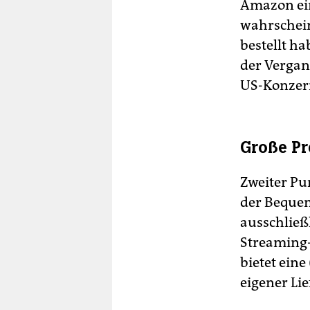
Amazon ein
wahrschein
bestellt h
der Vergan
US-Konzer
Große P
Zweiter Pu
der Bequem
ausschließ
Streaming-
bietet ein
eigener Lie