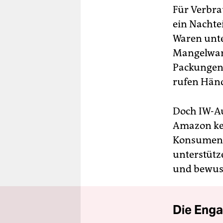
Für Verbra
ein Nachte
Waren unte
Mangelwar
Packungen 
rufen Händ
Doch IW-Au
Amazon kei
Konsumente
unterstütz
und bewusst
Die Enga