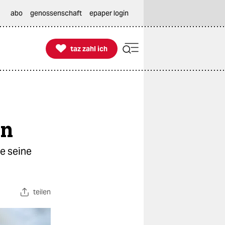
abo
genossenschaft
epaper login

taz zahl ich
taz zahl ich
on
e seine
teilen