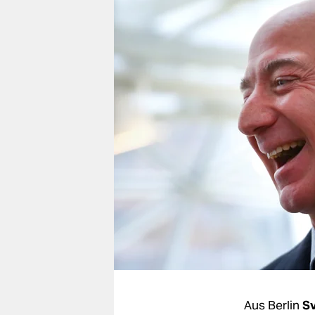
berlin
nord
wahrheit
verlag
verlag
veranstaltungen
shop
fragen & hilfe
unterstützen
abo
genossenschaft
Aus Berlin
Sv