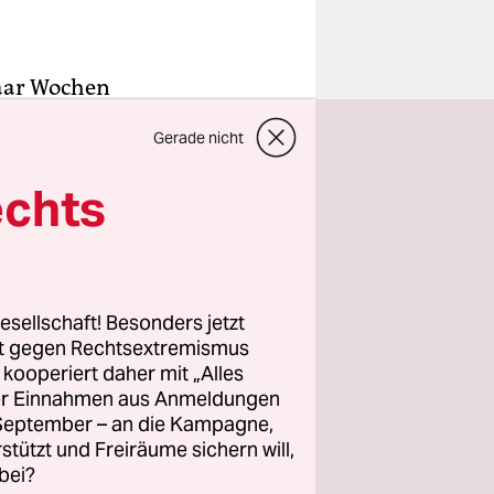
paar Wochen
t oder
Gerade nicht
 Wirtschaft
der
echts
lem
der größte
esellschaft! Besonders jetzt
t 9
rt gegen Rechtsextremismus
z kooperiert daher mit „Alles
lliarden
ller Einnahmen aus Anmeldungen
n im
. September – an die Kampagne,
estens
rstützt und Freiräume sichern will,
bei?