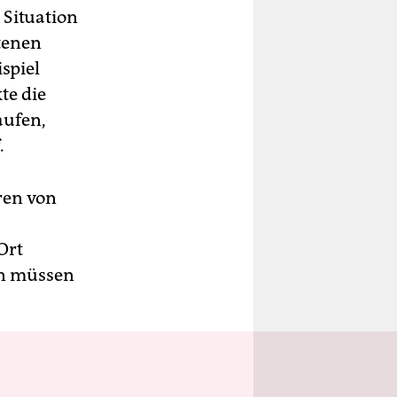
 Situation
tenen
spiel
te die
aufen,
.
ren von
Ort
en müssen