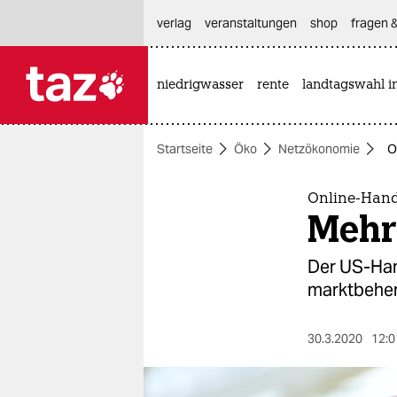
hautnavigation anspringen
hauptinhalt anspringen
footer anspringen
verlag
veranstaltungen
shop
fragen &
niedrigwasser
rente
landtagswahl i

taz zahl ich
taz zahl ich
Startseite
Öko
Netzökonomie
O
themen
politik
Online-Hand
Mehr
öko
Der US-Han
gesellschaft
marktbeher
kultur
30.3.2020
12:0
sport