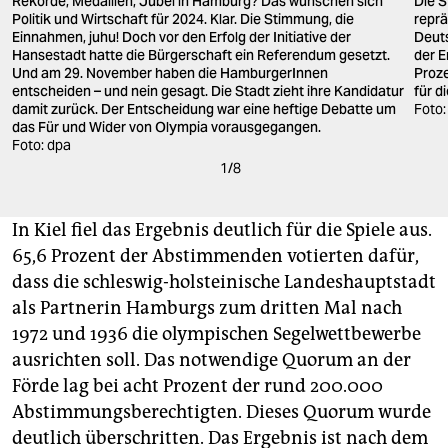
Rekorde, Medaillen, Jubel in Hamburg? Das wünschen sich
Die S
Politik und Wirtschaft für 2024. Klar. Die Stimmung, die
reprä
Einnahmen, juhu! Doch vor den Erfolg der Initiative der
Deut
Hansestadt hatte die Bürgerschaft ein Referendum gesetzt.
der 
Und am 29. November haben die HamburgerInnen
Proz
entscheiden – und nein gesagt. Die Stadt zieht ihre Kandidatur
für d
damit zurück. Der Entscheidung war eine heftige Debatte um
Foto:
das Für und Wider von Olympia vorausgegangen.
Foto: dpa
1
/
8
In Kiel fiel das Ergebnis deutlich für die Spiele aus.
65,6 Prozent der Abstimmenden votierten dafür,
dass die schleswig-holsteinische Landeshauptstadt
als Partnerin Hamburgs zum dritten Mal nach
1972 und 1936 die olympischen Segelwettbewerbe
ausrichten soll. Das notwendige Quorum an der
Förde lag bei acht Prozent der rund 200.000
Abstimmungsberechtigten. Dieses Quorum wurde
deutlich überschritten. Das Ergebnis ist nach dem