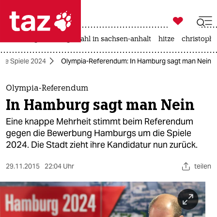

taz zahl ich
iran-krieg
landtagswahl in sachsen-anhalt
hitze
christophe

taz zahl ich
he Spiele 2024
Olympia-Referendum: In Hamburg sagt man Nein
taz zahl ich
themen
Olympia-Referendum
In Hamburg sagt man Nein
politik
Eine knappe Mehrheit stimmt beim Referendum
öko
gegen die Bewerbung Hamburgs um die Spiele
2024. Die Stadt zieht ihre Kandidatur nun zurück.
gesellschaft
29.11.2015
22:04 Uhr
teilen
kultur
sport