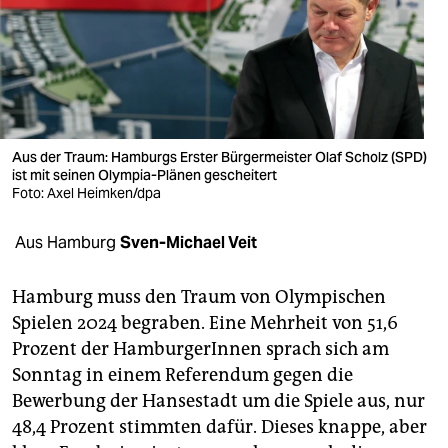
berlin
nord
wahrheit
verlag
Aus der Traum: Hamburgs Erster Bürgermeister Olaf Scholz (SPD)
verlag
ist mit seinen Olympia-Plänen gescheitert
Foto: Axel Heimken/dpa
veranstaltungen
Aus Hamburg
Sven-Michael Veit
shop
fragen & hilfe
Hamburg muss den Traum von Olympischen
Spielen 2024 begraben. Eine Mehrheit von 51,6
unterstützen
Prozent der HamburgerInnen sprach sich am
abo
Sonntag in einem Referendum gegen die
Bewerbung der Hansestadt um die Spiele aus, nur
genossenschaft
48,4 Prozent stimmten dafür. Dieses knappe, aber