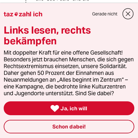
brasilianischen Gesetze gelten alle
weltweit.
taz
zahl ich
Gerade nicht

Unter solchen Prämissen ist es wohl
Links lesen, rechts
am Besten, wir ziehen dann wieder
bekämpfen
zurück in irgendwelche zugigen
Berghöhlen. Da weiss man was man
Mit doppelter Kraft für eine offene Gesellschaft!
hat, woher der Wind weht und warum
Besonders jetzt brauchen Menschen, die sich gegen
das Wasser von der Decke tropft. Bei
Rechtsextremismus einsetzen, unsere Solidarität.
allem anderen wird man doch
Daher gehen 50 Prozent der Einnahmen aus
sowieso nur "übervorteilt", früher
Neuanmeldungen an „Alles beginnt im Zentrum“ –
oder später. Von der bösen Baumafia
eine Kampagne, die bedrohte linke Kulturzentren
oder irgendwelchen anderen
und Jugendorte unterstützt. Sind Sie dabei?
Schweinehunden.

Willkommen im Neandertal. Nur, was
Ja, ich will
sich niemals ändert, bleibt immer
gut.
Schon dabei!