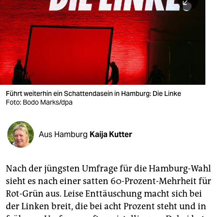
berlin
nord
wahrheit
verlag
verlag
Führt weiterhin ein Schattendasein in Hamburg: Die Linke
Foto: Bodo Marks/dpa
veranstaltungen
shop
Aus Hamburg
Kaija Kutter
fragen & hilfe
unterstützen
Nach der jüngsten Umfrage für die Hamburg-Wahl
sieht es nach einer satten 60-Prozent-Mehrheit für
abo
Rot-Grün aus. Leise Enttäuschung macht sich bei
genossenschaft
der Linken breit, die bei acht Prozent steht und in