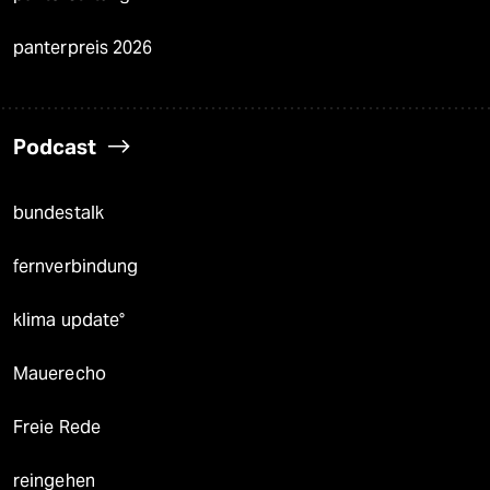
panterpreis 2026
Podcast
bundestalk
fernverbindung
klima update°
Mauerecho
Freie Rede
reingehen