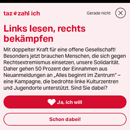
taz
zahl ich
Feedback
Gerade nicht

Links lesen, rechts
Aboservice
bekämpfen
ePaper Login
Mit doppelter Kraft für eine offene Gesellschaft!
Besonders jetzt brauchen Menschen, die sich gegen
Downloads für Abonnierende
Rechtsextremismus einsetzen, unsere Solidarität.
Daher gehen 50 Prozent der Einnahmen aus
Neuanmeldungen an „Alles beginnt im Zentrum“ –
eine Kampagne, die bedrohte linke Kulturzentren
© 2026 taz Verlags und Vertriebs GmbH
und Jugendorte unterstützt. Sind Sie dabei?
Alle Rechte vorbehalten. Bei rechtlichen Fragen oder für Genehmigungen
wenden Sie sich bitte an
lizenzen@taz.de

Ja, ich will
Feedback
Redaktionsstatut
Kommune-Richtlinien
KI-
Schon dabei!
Leitlinie
Informant
Datenschutz
Impressum
AGB