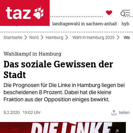

taz zahl ich
niedrigwasser
rente
landtagswahl in sachsen-anhalt
hybri

taz zahl ich
Startseite
Nord
Hamburg
Wahl in Hamburg 2025
Wahl
taz zahl ich
themen
Wahlkampf in Hamburg
Das soziale Gewissen der
politik
Stadt
öko
Die Prognosen für Die Linke in Hamburg liegen bei
bescheidenen 8 Prozent. Dabei hat die kleine
gesellschaft
Fraktion aus der Opposition einiges bewirkt.
kultur
9.2.2020
19:02 Uhr
teilen
sport