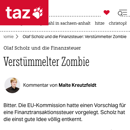

taz zahl ich
iran-krieg
landtagswahl in sachsen-anhalt
hitze
christophe

taz zahl ich
onomie
Olaf Scholz und die Finanzsteuer: Verstümmelter Zombie
taz zahl ich
Olaf Scholz und die Finanzsteuer
themen
Verstümmelter Zombie
politik
öko
Kommentar von
Malte Kreutzfeldt
gesellschaft
kultur
Bitter. Die EU-Kommission hatte einen Vorschlag für
eine Finanztransaktionssteuer vorgelegt. Scholz hat
sport
die einst gute Idee völlig entkernt.