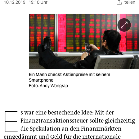
berlin
10.12.2019
19:10 Uhr
teilen
nord
wahrheit
verlag
verlag
veranstaltungen
Ein Mann checkt Aktienpreise mit seinem
shop
Smartphone
Foto: Andy Wong/ap
fragen & hilfe
unterstützen
E
s war eine bestechende Idee: Mit der
abo
Finanztransaktionssteuer sollte gleichzeitig
genossenschaft
die Spekulation an den Finanzmärkten
eingedämmt und Geld für die internationale