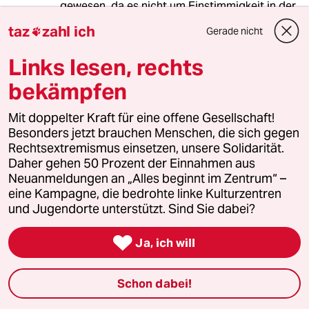
gewesen, da es nicht um Einstimmigkeit in der
EU geht, sondern um das was sinnvoll ist.
taz
zahl ich
Gerade nicht

Andere Länder hätten das kopieren können
oder halt nicht. So ist das ein Zahnloser
Links lesen, rechts
Vorschlag, der niemanden im Ausland
motiviert mehr zu tun.
bekämpfen
Mit doppelter Kraft für eine offene Gesellschaft!
Besonders jetzt brauchen Menschen, die sich gegen
Frau Kirschgrün
Rechtsextremismus einsetzen, unsere Solidarität.
11.12.2019
,
02:16 Uhr
Daher gehen 50 Prozent der Einnahmen aus
Die WOLLEN uns verarschen.
Neuanmeldungen an „Alles beginnt im Zentrum“ –
eine Kampagne, die bedrohte linke Kulturzentren
Das ist ihr Geschäftsmodell.
und Jugendorte unterstützt. Sind Sie dabei?
Aber da "wir" die immer wieder wählen, wird

Ja, ich will
das nixx.
Ist doch auch schon wurscht, wer genau von
Schon dabei!
den sog. etablierten Parteien – Verarschung
des Souveräns ist der neue-alte geile Scheiß.