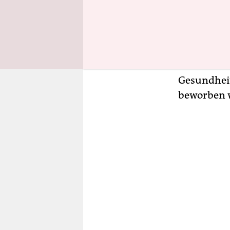
Für Aufreg
weiterer W
Wissenscha
Forschung
bekommen s
Gesundheit
beworben 