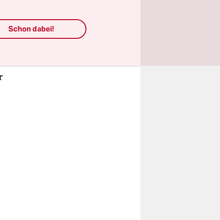
längst ein
r
Schon dabei!
nken
nischen
r