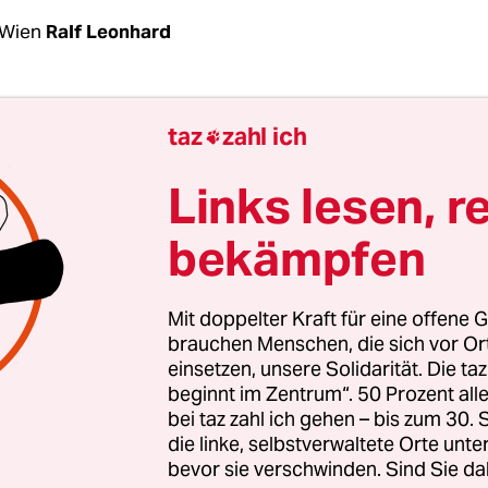
 Wien
Ralf Leonhard
er Datenschutzgrundverordnung (DSGVO), die am
taz
zahl ich

n EU in Kraft tritt, tanzt Österreich aus der Rei
he Bundesregierung im aktuellen Facebook-Skand
Links lesen, r
rafen in Höhe von bis zu vier Prozent des Jahres
bekämpfen
r Facebook wären das 1,6 Milliarden Euro –, wur
rk von den Regierungsparteien ÖVP und FPÖ ger
gen: Nun soll es Sanktionen in aller Regel nur fü
Mit doppelter Kraft für eine offene G
ngstäter geben, selbst hiervon gibt es Ausnahme
brauchen Menschen, die sich vor O
einsetzen, unsere Solidarität. Die ta
ollen immer straffrei ausgehen. Grotesk: Laut d
beginnt im Zentrum“. 50 Prozent a
t beschlossenen Regelung dürfen sogar ausländi
bei taz zahl ich gehen – bis zum 30
e in österreichischen Daten herumschnüffeln.
die linke, selbstverwaltete Orte unte
bevor sie verschwinden. Sind Sie da