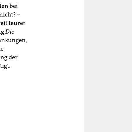
ten bei
nicht? –
eit teurer
ng
Die
rankungen,
ie
ung der
tigt.