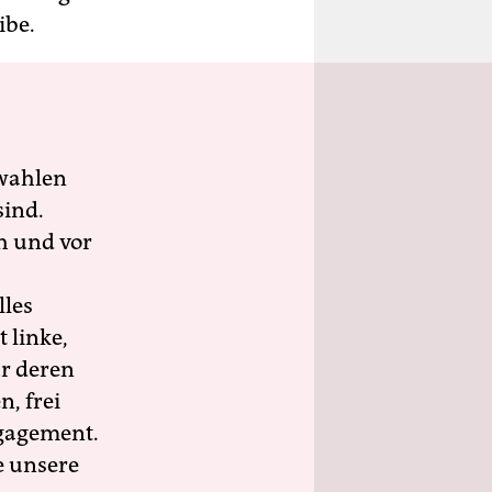
ibe.
wahlen
sind.
h und vor
lles
 linke,
ür deren
n, frei
ngagement.
e unsere