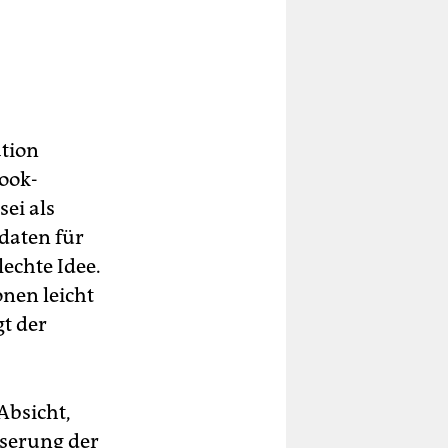
er
n.
tion
ook-
ei als
daten für
echte Idee.
nen leicht
t der
Absicht,
sserung der