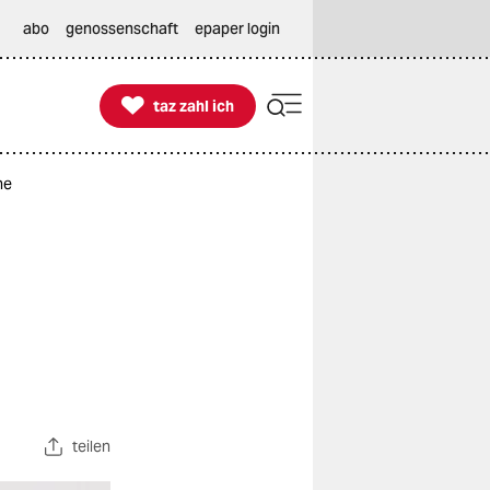
abo
genossenschaft
epaper login

taz zahl ich
taz zahl ich
he
teilen