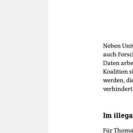
Neben Univ
auch Forsc
Daten arbe
Koalition 
werden, di
verhindert
Im illeg
Für Thomas