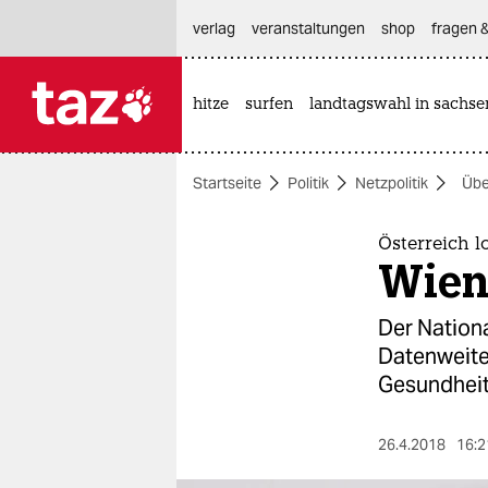
hautnavigation anspringen
hauptinhalt anspringen
footer anspringen
verlag
veranstaltungen
shop
fragen &
hitze
surfen
landtagswahl in sachse

taz zahl ich
taz zahl ich
Startseite
Politik
Netzpolitik
Üb
themen
politik
Österreich l
Wien 
öko
Der Nationa
gesellschaft
Datenweite
Gesundheit
kultur
sport
26.4.2018
16:2