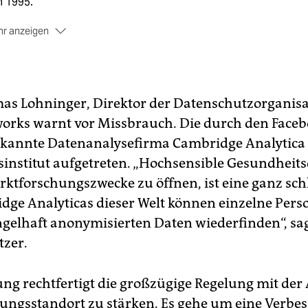
n 1995.
r anzeigen
s bringt’s?
 Datenhandel wird deutlich eingeschränkt. Wer gegen das
elwerk verstößt, dem drohen hohe Geldstrafen. Die Bußgeld
nnen bis zu vier Prozent des Unternehmensumsatzes betrage
s Lohninger, Direktor der Datenschutzorganisa
works warnt vor Missbrauch. Die durch den Faceb
s zum Stichtag
berichten wir in loser Folge über Vorteile und
cken der EU-Datenschutzgrundverordnung.
kannte Datenanalysefirma Cambridge Analytica s
institut aufgetreten. „Hochsensible Gesundheits
rktforschungszwecke zu öffnen, ist eine ganz schl
dge Analyticas dieser Welt können einzelne Perso
gelhaft anonymisierten Daten wiederfinden“, sag
zer.
ung rechtfertigt die großzügige Regelung mit der 
ungsstandort zu stärken. Es gehe um eine Verbe