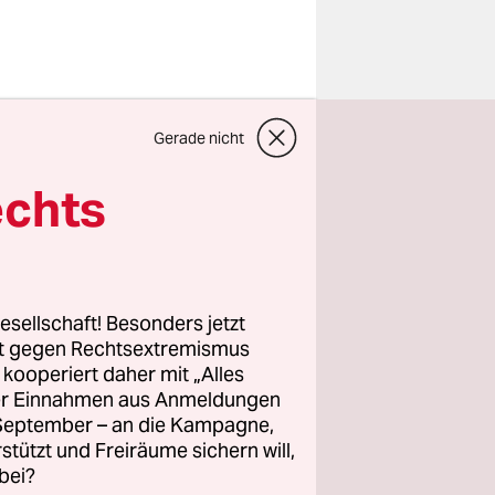
 25. Mai in
Gerade nicht
he: Während
al gerne
echts
umsatzes
den dem
ade die
r
esellschaft! Besonders jetzt
n.
rt gegen Rechtsextremismus
z kooperiert daher mit „Alles
er vom
ller Einnahmen aus Anmeldungen
sche Spione
. September – an die Kampagne,
rstützt und Freiräume sichern will,
bei?