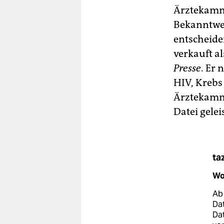
Ärztekamme
Bekanntwer
entscheide
verkauft a
Presse
. Er
HIV, Krebs 
Ärztekamme
Datei gelei
ta
Wo
Ab 
Dat
Da