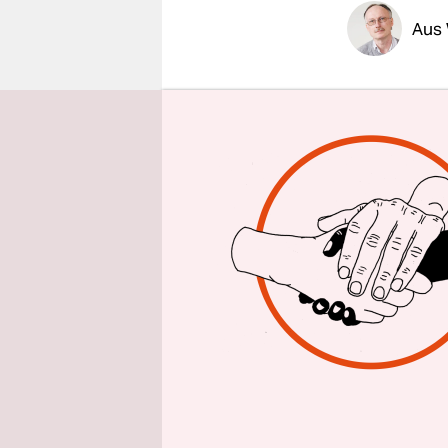
epaper login
Aus
Auch bei d
der gesamte
die deutsc
mit den St
droht – fü
Gesetzeswe
Zähne gezo
Wiederholu
Behörden s
Nationalra
ohne Straf