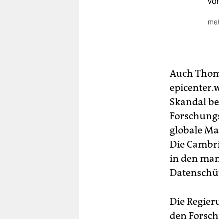
vo
meh
Wa
Der
Reg
kö
Auch Thoma
epicenter.
Bi
Lü
Skandal be
Forschungs
globale Ma
Die Cambri
in den man
Datenschüt
Die Regier
den Forsch