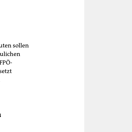
uten sollen
ulichen
-FPÖ-
setzt
n
n