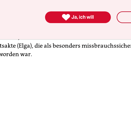
ung bei Datenschützern und Ärztekammer sorgt 
iener Plan: das Datenschutzanpassungsgesetz fü

Ja, ich will
ft und Forschung. Der Entwurf sieht vor, dass
seinrichtungen Zugang zu bestimmten Datenba
ollen, darunter ausdrücklich auch zur Elektro
sakte (Elga), die als besonders missbrauchssiche
worden war.