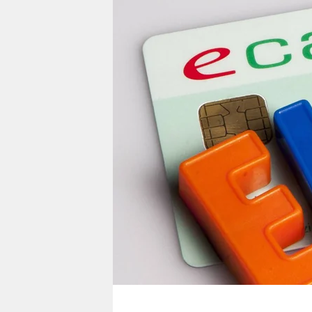
berlin
nord
wahrheit
verlag
verlag
veranstaltungen
shop
fragen & hilfe
unterstützen
abo
genossenschaft