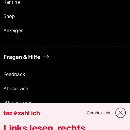
Kantine
Shop
Anzeigen
Fragen & Hilfe
Feedback
Aboservice
ePaper Login
taz
zahl ich
Gerade nicht

Downloads für Abonnierende
Links lesen, rechts