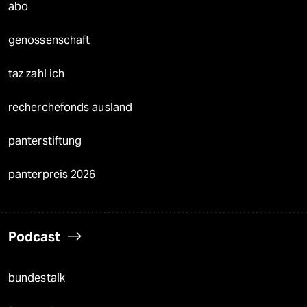
abo
genossenschaft
taz zahl ich
recherchefonds ausland
panterstiftung
panterpreis 2026
Podcast
bundestalk