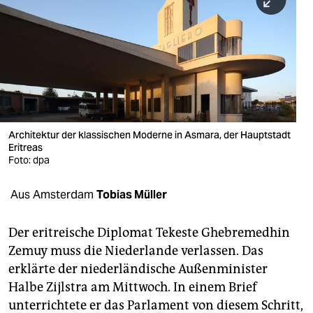
berlin
nord
wahrheit
verlag
verlag
Architektur der klassischen Moderne in Asmara, der Hauptstadt
Eritreas
veranstaltungen
Foto: dpa
shop
Aus Amsterdam
Tobias Müller
fragen & hilfe
unterstützen
Der eritreische Diplomat Tekeste Ghebremedhin
Zemuy muss die Niederlande verlassen. Das
abo
erklärte der niederländische Außenminister
Halbe Zijlstra am Mittwoch. In einem Brief
genossenschaft
unterrichtete er das Parlament von diesem Schritt,