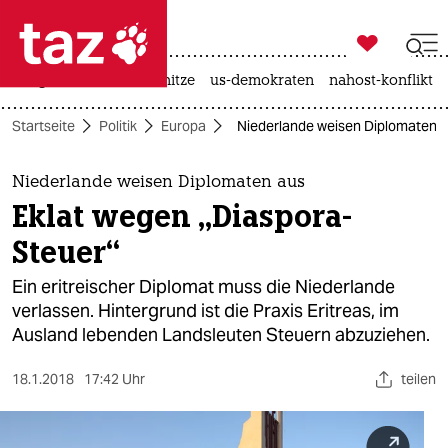

taz zahl ich
krieg in der ukraine
hitze
us-demokraten
nahost-konflikt

taz zahl ich
Startseite
Politik
Europa
Niederlande weisen Diplomaten a
taz zahl ich
themen
Niederlande weisen Diplomaten aus
Eklat wegen „Diaspora-
politik
Steuer“
öko
Ein eritreischer Diplomat muss die Niederlande
verlassen. Hintergrund ist die Praxis Eritreas, im
gesellschaft
Ausland lebenden Landsleuten Steuern abzuziehen.
kultur
18.1.2018
17:42 Uhr
teilen
sport