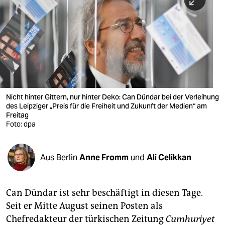
berlin
nord
wahrheit
verlag
verlag
Nicht hinter Gittern, nur hinter Deko: Can Dündar bei der Verleihung
des Leipziger „Preis für die Freiheit und Zukunft der Medien“ am
veranstaltungen
Freitag
Foto: dpa
shop
fragen & hilfe
Aus Berlin
Anne Fromm
und
Ali Celikkan
unterstützen
abo
Can Dündar ist sehr beschäftigt in diesen Tage.
Seit er Mitte August seinen Posten als
genossenschaft
Chefredakteur der türkischen Zeitung
Cumhuriyet