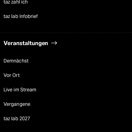
taz zahl ich
taz lab Infobrief
Veranstaltungen
Demnächst
Vor Ort
Live im Stream
Vergangene
taz lab 2027