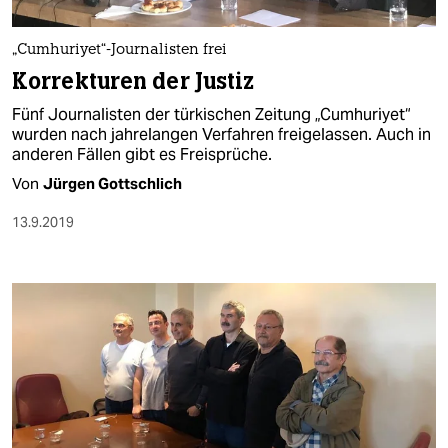
berlin
nord
„Cumhuriyet“-Journalisten frei
Korrekturen der Justiz
wahrheit
Fünf Journalisten der türkischen Zeitung „Cumhuriyet“
verlag
wurden nach jahrelangen Verfahren freigelassen. Auch in
anderen Fällen gibt es Freisprüche.
verlag
Von
Jürgen Gottschlich
veranstaltungen
13.9.2019
shop
fragen & hilfe
unterstützen
abo
genossenschaft