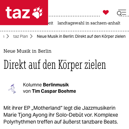

taz zahl ich
autowahn
hitze
arbeit
landtagswahl in sachsen-anhalt

taz zahl ich
lin
taz Plan
Neue Musik in Berlin: Direkt auf den Körper zielen
taz zahl ich
themen
Neue Musik in Berlin
Direkt auf den Körper zielen
politik
öko
Kolumne
Berlinmusik
gesellschaft
von
Tim Caspar Boehme
kultur
Mit ihrer EP „Motherland“ legt die Jazzmusikerin
Marie Tjong Ayong ihr Solo-Debüt vor. Komplexe
sport
Polyrhythmen treffen auf äußerst tanzbare Beats.