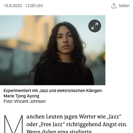
berlin
16.8.2025
12:00 Uhr
teilen
nord
wahrheit
verlag
verlag
veranstaltungen
shop
fragen & hilfe
Experimentiert mit Jazz und elektronischen Klängen:
Marie Tjong Ayong
unterstützen
Foto: Vincent Johnson
M
abo
anchen Leuten jagen Wörter wie „Jazz“
genossenschaft
oder „Free Jazz“ richtiggehend Angst ein.
Wenn daher eine studierte