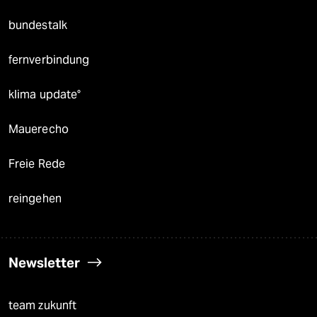
bundestalk
fernverbindung
klima update°
Mauerecho
Freie Rede
reingehen
Newsletter
team zukunft